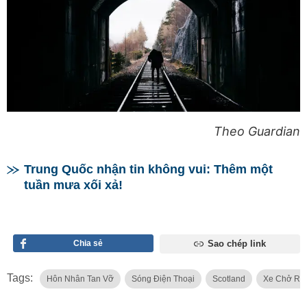
Theo Guardian
Trung Quốc nhận tin không vui: Thêm một
tuần mưa xối xả!
Chia sẻ
Sao chép link
Tags:
Hôn Nhân Tan Vỡ
Sóng Điện Thoại
Scotland
Xe Chở Rá