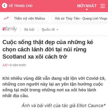
MỚI NHẤT
VỀ TRANG CHỦ
Thẩm mỹ viện Mailisa
Xét xử Thùy Tiên - Quang Linh Vlogs
Xã hội
Quốc tế
Cuộc sống thật đẹp của những kẻ
chọn cách lánh đời tại núi rừng
Scotland xa xôi cách trở
JJJ
6 năm trước
Khi nhiều vùng đất vẫn đang vật lộn với Covid-19,
những con người này lại an yên tận hưởng cuộc
sống tại một trong những nơi xa xôi hẻo lánh
nhất địa cầu.
Ảnh và bài viết của tác giả Elliot Caunce*