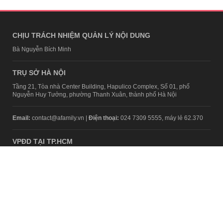
CHỊU TRÁCH NHIỆM QUẢN LÝ NỘI DUNG
Bà Nguyễn Bích Minh
TRỤ SỞ HÀ NỘI
Tầng 21, Tòa nhà Center Building, Hapulico Complex, Số 01, phố
Nguyễn Huy Tưởng, phường Thanh Xuân, thành phố Hà Nội
Email:
contact@afamily.vn |
Điện thoại:
024 7309 5555, máy lẻ 62.370
VPĐD TẠI TP.HCM
Tầng 4, Tòa nhà 123, số 127 Võ Văn Tần, Phường Xuân Hòa, TPHCM
Điện thoại:
028 7307 7979
Giấy phép thiết lập trang thông tin điện tử tổng hợp trên mạng số
2217/GP-TTĐT do Sở Thông tin và Truyền thông Hà Nội cấp ngày 10
tháng 4 năm 2019