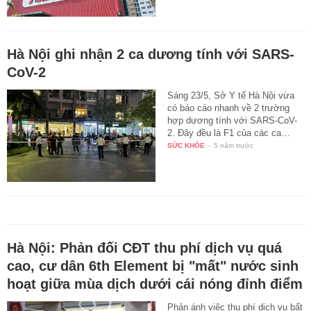
Hà Nội ghi nhận 2 ca dương tính với SARS-
CoV-2
Sáng 23/5, Sở Y tế Hà Nội vừa
có báo cáo nhanh về 2 trường
hợp dương tính với SARS-CoV-
2. Đây đều là F1 của các ca…
SỨC KHỎE
-
5 năm trước
Hà Nội: Phản đối CĐT thu phí dịch vụ quá
cao, cư dân 6th Element bị "mất" nước sinh
hoạt giữa mùa dịch dưới cái nóng đỉnh điểm
Phản ánh việc thu phí dịch vụ bất