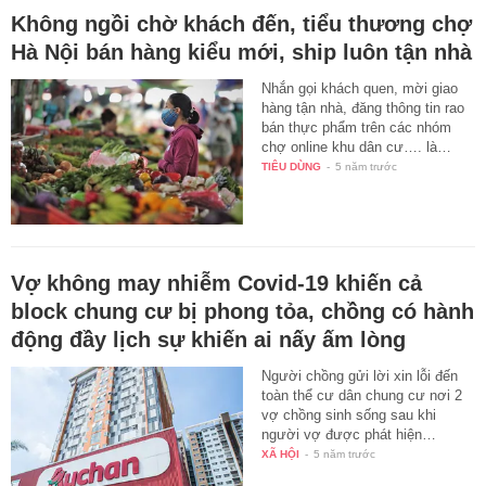
Không ngồi chờ khách đến, tiểu thương chợ
Hà Nội bán hàng kiểu mới, ship luôn tận nhà
Nhắn gọi khách quen, mời giao
hàng tận nhà, đăng thông tin rao
bán thực phẩm trên các nhóm
chợ online khu dân cư…. là…
TIÊU DÙNG
-
5 năm trước
Vợ không may nhiễm Covid-19 khiến cả
block chung cư bị phong tỏa, chồng có hành
động đầy lịch sự khiến ai nấy ấm lòng
Người chồng gửi lời xin lỗi đến
toàn thể cư dân chung cư nơi 2
vợ chồng sinh sống sau khi
người vợ được phát hiện…
XÃ HỘI
-
5 năm trước