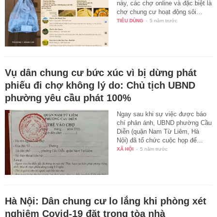
này, các chợ online và đặc biệt là
chợ chung cư hoạt động sôi…
TIÊU DÙNG
-
5 năm trước
Vụ dân chung cư bức xúc vì bị dừng phát
phiếu đi chợ không lý do: Chủ tịch UBND
phường yêu cầu phát 100%
Ngay sau khi sự việc được báo
chí phản ánh, UBND phường Cầu
Diễn (quận Nam Từ Liêm, Hà
Nội) đã tổ chức cuộc họp để…
XÃ HỘI
-
5 năm trước
Hà Nội: Dân chung cư lo lắng khi phòng xét
nghiệm Covid-19 đặt trong tòa nhà