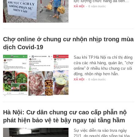
lực lượng chức năng đã tiến…
XÃ HỘI
-
6 năm trước
Chợ online ở chung cư nhộn nhịp trong mùa
dịch Covid-19
Sau khi TP.Hà Nội ra chỉ thị đóng
cửa các nhà hàng, quán ăn, "chợ
online” ở nhiều khu chung cư sôi
động, nhộn nhịp hơn hẳn.
XÃ HỘI
-
6 năm trước
Hà Nội: Cư dân chung cư cao cấp phẫn nộ
phát hiện bảo vệ tè bậy ngay tại tầng hầm
Sự việc diễn ra vào trưa ngày
21/1, do người dân sống tại tòa