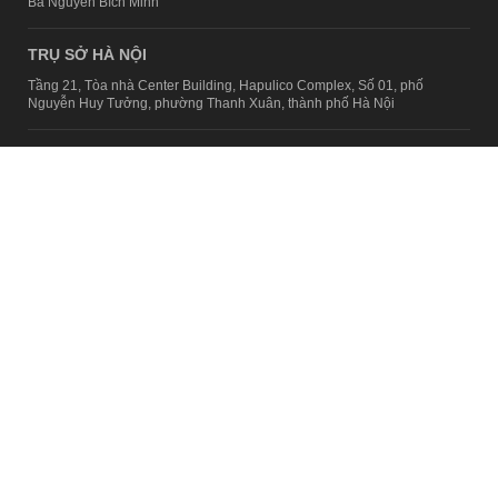
Bà Nguyễn Bích Minh
TRỤ SỞ HÀ NỘI
Tầng 21, Tòa nhà Center Building, Hapulico Complex, Số 01, phố
Nguyễn Huy Tưởng, phường Thanh Xuân, thành phố Hà Nội
Email:
contact@afamily.vn |
Điện thoại:
024 7309 5555, máy lẻ 62.370
VPĐD TẠI TP.HCM
Tầng 4, Tòa nhà 123, số 127 Võ Văn Tần, Phường Xuân Hòa, TPHCM
Điện thoại:
028 7307 7979
Giấy phép thiết lập trang thông tin điện tử tổng hợp trên mạng số
2217/GP-TTĐT do Sở Thông tin và Truyền thông Hà Nội cấp ngày 10
tháng 4 năm 2019
© Copyright 2008 - 2024 – Công ty Cổ phần VCCorp
Chính sách bảo mật