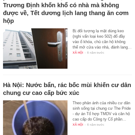
Trương Định khốn khổ có nhà mà không
được về, Tết dương lịch lang thang ăn cơm
hộp
Bị đối tượng lạ mặt dùng keo
(nghi vấn loại keo 502) đổ đầy
vào ổ khóa, chủ căn hộ không
thể mở cửa vào nhà, đành lang…
XÃ HỘI
-
6 năm trước
Hà Nội: Nước bẩn, rác bốc mùi khiến cư dân
chung cư cao cấp bức xúc
Theo phản ánh của nhiều cư dân
sinh sống tại chung cư The Pride
- dự án Tổ hợp TMDV và căn hộ
cao cấp do Công ty Cổ phần…
XÃ HỘI
-
6 năm trước