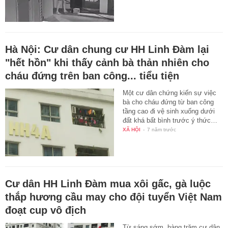
Hà Nội: Cư dân chung cư HH Linh Đàm lại
"hết hồn" khi thấy cảnh bà thản nhiên cho
cháu đứng trên ban công... tiểu tiện
Một cư dân chứng kiến sự việc
bà cho cháu đứng từ ban công
tầng cao đi vệ sinh xuống dưới
đất khá bất bình trước ý thức…
XÃ HỘI
-
7 năm trước
Cư dân HH Linh Đàm mua xôi gấc, gà luộc
thắp hương cầu may cho đội tuyển Việt Nam
đoạt cup vô địch
Từ sáng sớm, hàng trăm cư dân