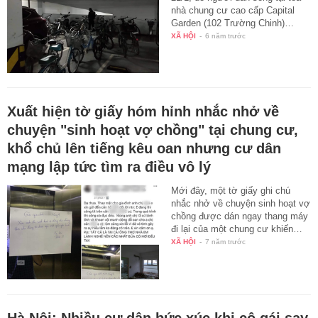
nhà chung cư cao cấp Capital
Garden (102 Trường Chinh)…
XÃ HỘI
-
6 năm trước
Xuất hiện tờ giấy hóm hỉnh nhắc nhở về
chuyện "sinh hoạt vợ chồng" tại chung cư,
khổ chủ lên tiếng kêu oan nhưng cư dân
mạng lập tức tìm ra điều vô lý
Mới đây, một tờ giấy ghi chú
nhắc nhở về chuyện sinh hoạt vợ
chồng được dán ngay thang máy
đi lại của một chung cư khiến…
XÃ HỘI
-
7 năm trước