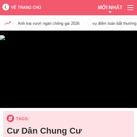
MỚI NHẤT
VỀ TRANG CHỦ
Anh trai vượt ngàn chông gai 2026
vụ điểm toán bất thường
TAGS:
Cư Dân Chung Cư