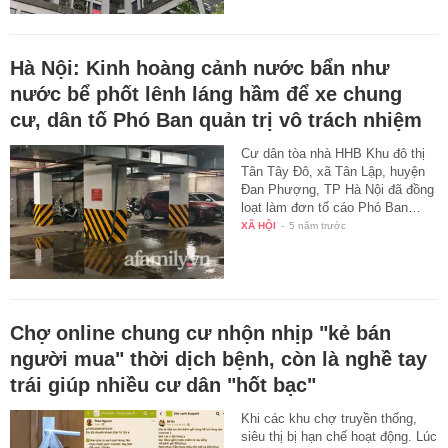
Hà Nội: Kinh hoàng cảnh nước bẩn như
nước bể phốt lênh láng hầm để xe chung
cư, dân tố Phó Ban quản trị vô trách nhiệm
Cư dân tòa nhà HHB Khu đô thị
Tân Tây Đô, xã Tân Lập, huyện
Đan Phượng, TP Hà Nội đã đồng
loạt làm đơn tố cáo Phó Ban…
XÃ HỘI
-
5 năm trước
Chợ online chung cư nhộn nhịp "kẻ bán
người mua" thời dịch bệnh, còn là nghề tay
trái giúp nhiều cư dân "hốt bạc"
Khi các khu chợ truyền thống,
siêu thị bị hạn chế hoạt động. Lúc