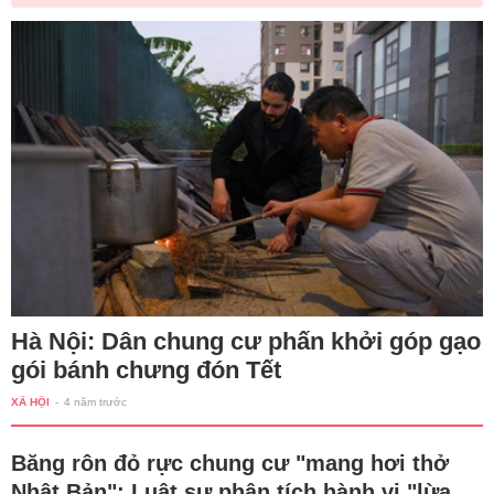
Hà Nội: Dân chung cư phấn khởi góp gạo
gói bánh chưng đón Tết
XÃ HỘI
-
4 năm trước
Băng rôn đỏ rực chung cư "mang hơi thở
Nhật Bản": Luật sư phân tích hành vi "lừa