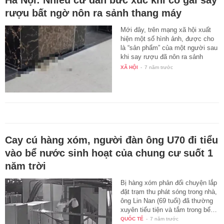
Hà Nội: Nhiều cư dân bức xúc khi cô gái say
rượu bất ngờ nôn ra sảnh thang máy
Mới đây, trên mạng xã hội xuất
hiện một số hình ảnh, được cho
là “sản phẩm” của một người sau
khi say rượu đã nôn ra sảnh
chờ…
XÃ HỘI
-
7 năm trước
Cay cú hàng xóm, người đàn ông U70 đi tiểu
vào bể nước sinh hoạt của chung cư suốt 1
năm trời
Bị hàng xóm phản đối chuyện lắp
đặt trạm thu phát sóng trong nhà,
ông Lin Nan (69 tuổi) đã thường
xuyên tiểu tiện và tắm trong bể…
QUỐC TẾ
-
7 năm trước