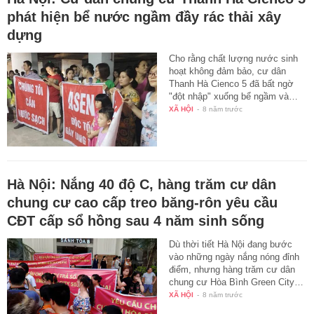
phát hiện bể nước ngầm đầy rác thải xây
dựng
Cho rằng chất lượng nước sinh
hoạt không đảm bảo, cư dân
Thanh Hà Cienco 5 đã bất ngờ
"đột nhập" xuống bể ngầm và…
XÃ HỘI
-
8 năm trước
Hà Nội: Nắng 40 độ C, hàng trăm cư dân
chung cư cao cấp treo băng-rôn yêu cầu
CĐT cấp sổ hồng sau 4 năm sinh sống
Dù thời tiết Hà Nội đang bước
vào những ngày nắng nóng đỉnh
điểm, nhưng hàng trăm cư dân
chung cư Hòa Bình Green City…
XÃ HỘI
-
8 năm trước