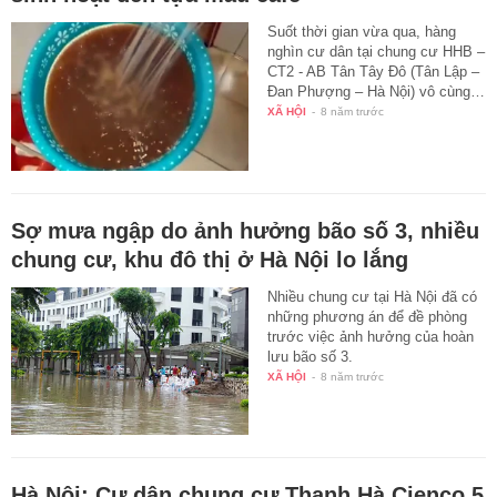
Suốt thời gian vừa qua, hàng
nghìn cư dân tại chung cư HHB –
CT2 - AB Tân Tây Đô (Tân Lập –
Đan Phượng – Hà Nội) vô cùng…
XÃ HỘI
-
8 năm trước
Sợ mưa ngập do ảnh hưởng bão số 3, nhiều
chung cư, khu đô thị ở Hà Nội lo lắng
Nhiều chung cư tại Hà Nội đã có
những phương án để đề phòng
trước việc ảnh hưởng của hoàn
lưu bão số 3.
XÃ HỘI
-
8 năm trước
Hà Nội: Cư dân chung cư Thanh Hà Cienco 5