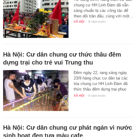
chung cư HH Linh Đàm đã sẵn
sàng chuẩn bị các công tác để
theo dõi trận đấu, cùng với một…
XÃ HỘI
-
8 năm trước
Hà Nội: Cư dân chung cư thức thâu đêm
dựng trại cho trẻ vui Trung thu
Đêm ngày 22, rạng sáng ngày
23/9 hàng chục cư dân tại các
tòa chung cư HH Linh Đàm đã
thức thâu đêm dựng trại phục
vụ…
XÃ HỘI
-
8 năm trước
Hà Nội: Cư dân chung cư phát ngán vì nước
sinh hoạt đen tựa màu cafe