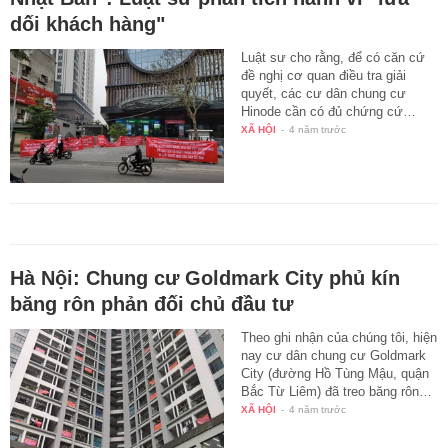
dối khách hàng"
Luật sư cho rằng, để có căn cứ
đề nghị cơ quan điều tra giải
quyết, các cư dân chung cư
Hinode cần có đủ chứng cứ…
XÃ HỘI
-
4 năm trước
Hà Nội: Chung cư Goldmark City phủ kín
băng rôn phản đối chủ đầu tư
Theo ghi nhận của chúng tôi, hiện
nay cư dân chung cư Goldmark
City (đường Hồ Tùng Mậu, quận
Bắc Từ Liêm) đã treo băng rôn…
XÃ HỘI
-
4 năm trước