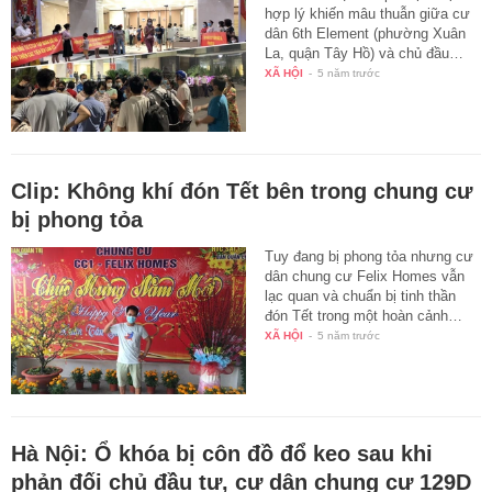
hợp lý khiến mâu thuẫn giữa cư
dân 6th Element (phường Xuân
La, quận Tây Hồ) và chủ đầu…
XÃ HỘI
-
5 năm trước
Clip: Không khí đón Tết bên trong chung cư
bị phong tỏa
Tuy đang bị phong tỏa nhưng cư
dân chung cư Felix Homes vẫn
lạc quan và chuẩn bị tinh thần
đón Tết trong một hoàn cảnh…
XÃ HỘI
-
5 năm trước
Hà Nội: Ổ khóa bị côn đồ đổ keo sau khi
phản đối chủ đầu tư, cư dân chung cư 129D