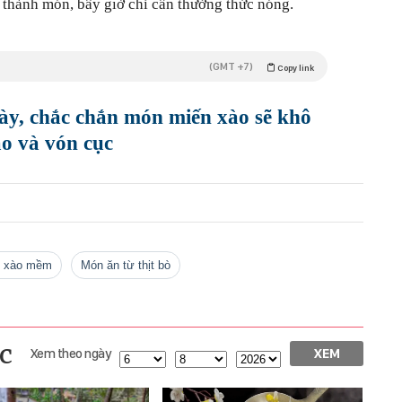
 thành món, bây giờ chỉ cần thưởng thức nóng.
(GMT +7)
Copy link
ày, chắc chắn món miến xào sẽ khô
ảo và vón cục
bò xào mềm
món ăn từ thịt bò
c
Xem theo ngày
XEM