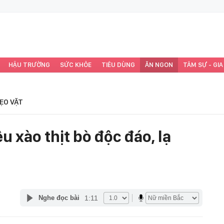
HẬU TRƯỜNG
SỨC KHỎE
TIÊU DÙNG
ĂN NGON
TÂM SỰ - GIA
ẸO VẶT
u xào thịt bò độc đáo, lạ
1:11
Nghe đọc bài