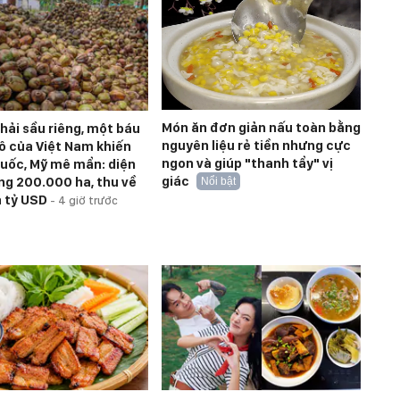
Món ăn đơn giản nấu toàn bằng
hải sầu riêng, một báu
nguyên liệu rẻ tiền nhưng cực
đô của Việt Nam khiến
ngon và giúp "thanh tẩy" vị
uốc, Mỹ mê mẩn: diện
giác
ồng 200.000 ha, thu về
Nổi bật
 tỷ USD
-
4 giờ trước