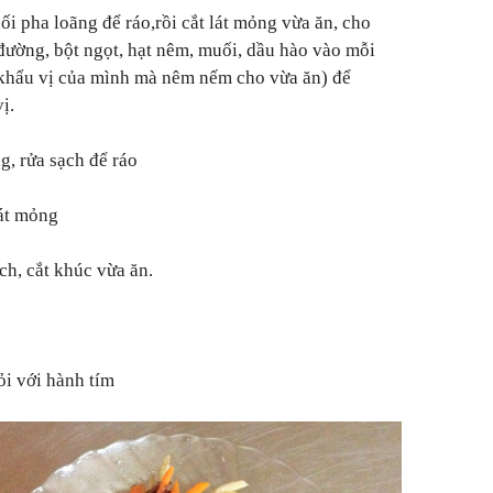
ối pha loãng để ráo,rồi cắt lát mỏng vừa ăn, cho
 đường, bột ngọt, hạt nêm, muối, dầu hào vào mỗi
 khẩu vị của mình mà nêm nếm cho vừa ăn) để
ị.
ng, rửa sạch để ráo
lát mỏng
ạch, cắt khúc vừa ăn.
ỏi với hành tím