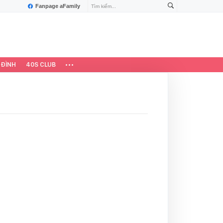
Fanpage aFamily
 ĐÌNH
40S CLUB