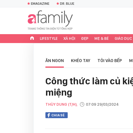
EMAGAZINE
DR. BLUE
LIFESTYLE
XÃ HỘI
ĐẸP
MẸ & BÉ
GIÁO DỤC
ĂN NGON
KHÉO TAY
TÔI VÀO BẾP
M
Công thức làm củ kiệ
miệng
THÙY DUNG (T/H),
07:09 29/03/2024
CHIA SẺ