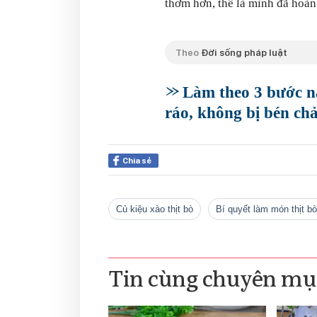
thơm hơn, thế là mình đã hoàn
Theo
Đời sống pháp luật
Làm theo 3 bước n
ráo, không bị bén ch
Chia sẻ
củ kiệu xào thịt bò
bí quyết làm món thịt 
Tin cùng chuyên mụ