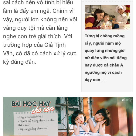
sai cách nên vô tình bị hiểu
lầm là đẩy em ngã. Chính vì
vậy, người lớn không nên vội
vàng quy tội mà cần lắng
nghe con trẻ giải thích. Với
Từng bị chồng ruồng
rẫy, người hâm mộ
trường hợp của Giả Tịnh
quay lưng nhưng giờ
Văn, cô đã có cách xử lý cực
nữ diễn viên nổi tiếng
kỳ đúng đắn.
này được cả châu Á
ngưỡng mộ vì cách
dạy con