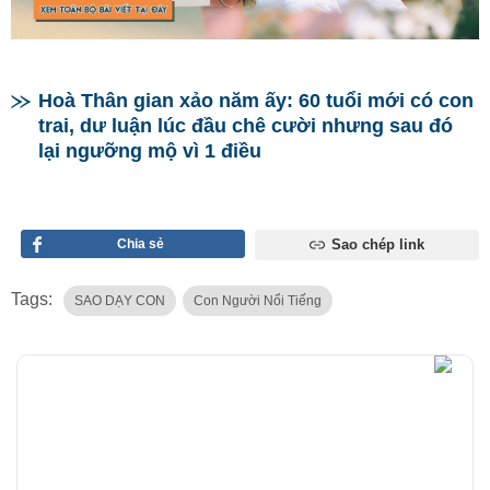
Hoà Thân gian xảo năm ấy: 60 tuổi mới có con
trai, dư luận lúc đầu chê cười nhưng sau đó
lại ngưỡng mộ vì 1 điều
Chia sẻ
Sao chép link
Tags:
SAO DẠY CON
Con Người Nổi Tiếng