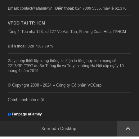
Email:
contact@afamily.vn |
Điện thoại:
024 7309 5555, máy lẻ 62.370
VPĐD TẠI TP.HCM
Tầng 4, Tòa nhà 123, số 127 Võ Văn Tần, Phường Xuân Hòa, TPHCM
Điện thoại:
028 7307 7979
Giấy phép thiết lập trang thông tin điện tử tổng hợp trên mạng số
2217/GP-TTĐT do Sở Thông tin và Truyền thông Hà Nội cấp ngày 10
tháng 4 năm 2019
© Copyright 2008 - 2024 – Công ty Cổ phần VCCorp
Chính sách bảo mật
Fanpage aFamily
Xem bản Desktop