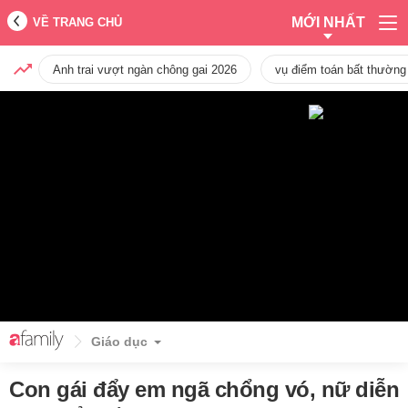
MỚI NHẤT
VỀ TRANG CHỦ
Anh trai vượt ngàn chông gai 2026
vụ điểm toán bất thường
Giáo dục
Con gái đẩy em ngã chổng vó, nữ diễn