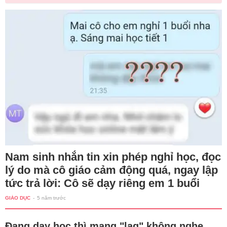
Nam sinh nhắn tin xin phép nghỉ học, đọc
lý do mà cô giáo cảm động quá, ngay lập
tức trả lời: Cô sẽ dạy riêng em 1 buổi
GIÁO DỤC
-
5 năm trước
Đang dạy học thì mạng "lag" không nghe