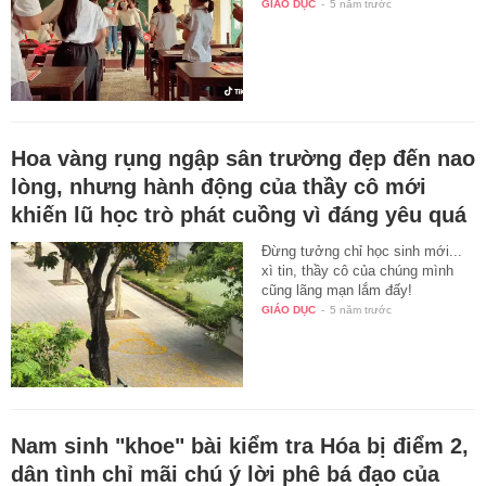
GIÁO DỤC
-
5 năm trước
Hoa vàng rụng ngập sân trường đẹp đến nao
lòng, nhưng hành động của thầy cô mới
khiến lũ học trò phát cuồng vì đáng yêu quá
Đừng tưởng chỉ học sinh mới...
xì tin, thầy cô của chúng mình
cũng lãng mạn lắm đấy!
GIÁO DỤC
-
5 năm trước
Nam sinh "khoe" bài kiểm tra Hóa bị điểm 2,
dân tình chỉ mãi chú ý lời phê bá đạo của