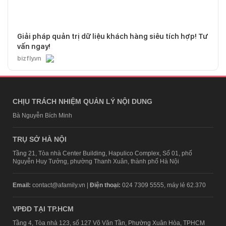
Giải pháp quản trị dữ liệu khách hàng siêu tích hợp! Tư
vấn ngay!
bizfly.vn
CHỊU TRÁCH NHIỆM QUẢN LÝ NỘI DUNG
Bà Nguyễn Bích Minh
TRỤ SỞ HÀ NỘI
Tầng 21, Tòa nhà Center Building, Hapulico Complex, Số 01, phố
Nguyễn Huy Tưởng, phường Thanh Xuân, thành phố Hà Nội
Email:
contact@afamily.vn |
Điện thoại:
024 7309 5555, máy lẻ 62.370
VPĐD TẠI TP.HCM
Tầng 4, Tòa nhà 123, số 127 Võ Văn Tần, Phường Xuân Hòa, TPHCM