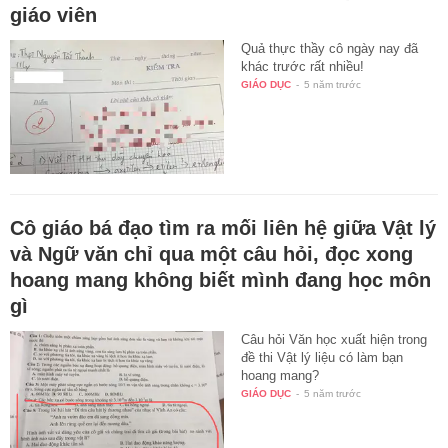
giáo viên
Quả thực thầy cô ngày nay đã
khác trước rất nhiều!
GIÁO DỤC
-
5 năm trước
Cô giáo bá đạo tìm ra mối liên hệ giữa Vật lý
và Ngữ văn chỉ qua một câu hỏi, đọc xong
hoang mang không biết mình đang học môn
gì
Câu hỏi Văn học xuất hiện trong
đề thi Vật lý liệu có làm bạn
hoang mang?
GIÁO DỤC
-
5 năm trước