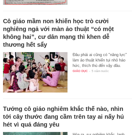
Cô giáo mầm non khiến học trò cười
nghiêng ngả với màn ảo thuật “có một
không hai”, cư dân mạng thì khen dễ
thương hết sẩy
Đâu phải ai cũng có "năng lực"
làm ảo thuật khiến tụi nhỏ háo
hức, thích thú đến vậy đâu.
GIÁO DỤC
-
5 năm trước
Tưởng cô giáo nghiêm khắc thế nào, nhìn
tới cây thước đang cầm trên tay ai nấy hú
hét vì quá đáng yêu
Hóa ra, sự nghiêm khắc, lạnh