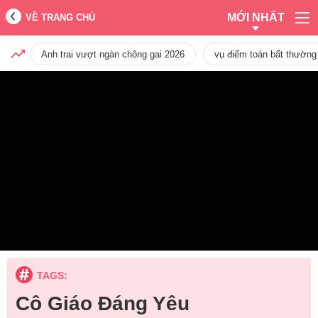
MỚI NHẤT
VỀ TRANG CHỦ
Anh trai vượt ngàn chông gai 2026
vụ điểm toán bất thường
TAGS:
Cô Giáo Đáng Yêu