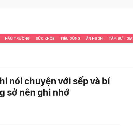
HẬU TRƯỜNG
SỨC KHỎE
TIÊU DÙNG
ĂN NGON
TÂM SỰ - GIA
i nói chuyện với sếp và bí
ng sở nên ghi nhớ