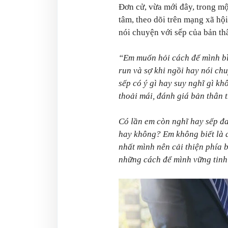
Đơn cử, vừa mới đây, trong m
tâm, theo dõi trên mạng xã hội
nói chuyện với sếp của bản thâ
“Em muốn hỏi cách để mình bì
run và sợ khi ngồi hay nói ch
sếp có ý gì hay suy nghĩ gì k
thoải mái, đánh giá bản thân 
Có lần em còn nghĩ hay sếp đa
hay không? Em không biết là 
nhất mình nên cải thiện phía 
những cách để mình vững tinh 