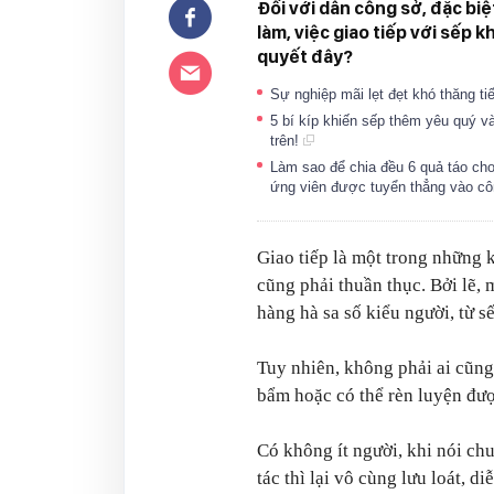
Đối với dân công sở, đặc biệ
làm, việc giao tiếp với sếp k
quyết đây?
Sự nghiệp mãi lẹt đẹt khó thăng ti
5 bí kíp khiến sếp thêm yêu quý v
trên!
Làm sao để chia đều 6 quả táo cho
ứng viên được tuyển thẳng vào c
Giao tiếp là một trong những 
cũng phải thuần thục. Bởi lẽ, 
hàng hà sa số kiểu người, từ 
Tuy nhiên, không phải ai cũng
bẩm hoặc có thể rèn luyện đư
Có không ít người, khi nói c
tác thì lại vô cùng lưu loát, d