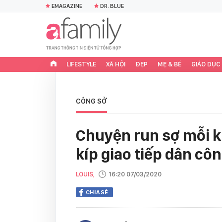
EMAGAZINE
DR. BLUE
LIFESTYLE
XÃ HỘI
ĐẸP
MẸ & BÉ
GIÁO DỤC
CÔNG SỞ
Chuyện run sợ mỗi kh
kíp giao tiếp dân cô
LOUIS,
16:20 07/03/2020
CHIA SẺ