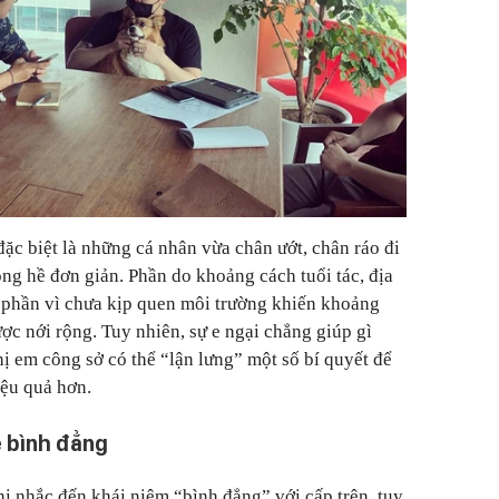
đặc biệt là những cá nhân vừa chân ướt, chân ráo đi
ông hề đơn giản. Phần do khoảng cách tuổi tác, địa
, phần vì chưa kịp quen môi trường khiến khoảng
ợc nới rộng. Tuy nhiên, sự e ngại chẳng giúp gì
hị em công sở có thể “lận lưng” một số bí quyết để
iệu quả hơn.
ệ bình đẳng
hi nhắc đến khái niệm “bình đẳng” với cấp trên, tuy