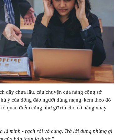
ch đây chưa lâu, câu chuyện của nàng công sở
chú ý của đông đảo người dùng mạng, kèm theo đó
 tỏ quan điểm cũng như gỡ rối cho cô nàng xoay
h là mình - rạch ròi vô cùng. Trả lời đúng những gì
m của bản thân là được”.