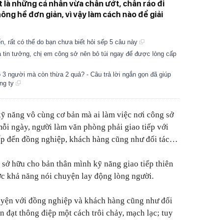
t là những cá nhân vừa chân ướt, chân ráo đi
hông hề đơn giản, vì vậy làm cách nào để giải
ến, rất có thể do bạn chưa biết hỏi sếp 5 câu này
à tin tưởng, chị em công sở nên bỏ túi ngay để được lòng cấp
 3 người mà còn thừa 2 quả? - Câu trả lời ngắn gọn đã giúp
ông ty
kỹ năng vô cùng cơ bản mà ai làm việc nơi công sở
mỗi ngày, người làm văn phòng phải giao tiếp với
sếp đến đồng nghiệp, khách hàng cũng như đối tác…
 sở hữu cho bản thân mình kỹ năng giao tiếp thiên
ợc khả năng nói chuyện lay động lòng người.
huyện với đồng nghiệp và khách hàng cũng như đối
iễn đạt thông điệp một cách trôi chảy, mạch lạc; tuy