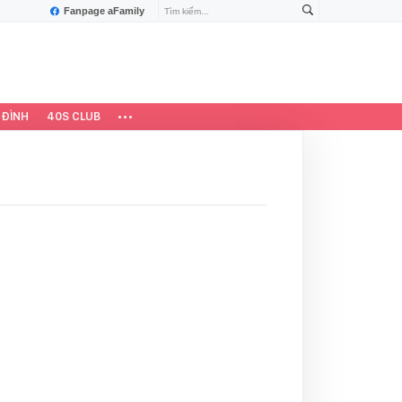
Fanpage aFamily
 ĐÌNH
40S CLUB