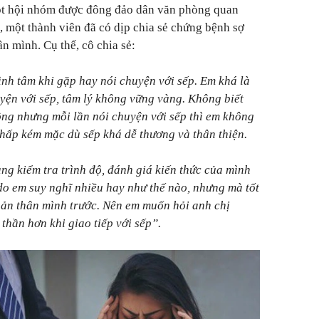
ột hội nhóm được đông đảo dân văn phòng quan
, một thành viên đã có dịp chia sẻ chứng bệnh sợ
n mình. Cụ thể, cô chia sẻ:
nh tâm khi gặp hay nói chuyện với sếp. Em khá là
uyện với sếp, tâm lý không vững vàng. Không biết
hông nhưng mỗi lần nói chuyện với sếp thì em không
thấp kém mặc dù sếp khá dễ thương và thân thiện.
ng kiểm tra trình độ, đánh giá kiến thức của mình
do em suy nghĩ nhiều hay như thế nào, nhưng mà tốt
bản thân mình trước. Nên em muốn hỏi anh chị
thần hơn khi giao tiếp với sếp”.