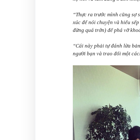
“Thực ra trước mình cũng sợ s
xúc để nói chuyện và hiểu sế
đừng quá trớn) để phá vỡ kho
“Cái này phải tự đánh lừa bản
người bạn và trao đổi một cá