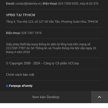
Email:
contact@afamily.vn |
Điện thoại:
024 7309 5555, máy lẻ 62.370
VPĐD TẠI TP.HCM
Tầng 4, Tòa nhà 123, số 127 Võ Văn Tần, Phường Xuân Hòa, TPHCM
Điện thoại:
028 7307 7979
Giấy phép thiết lập trang thông tin điện tử tổng hợp trên mạng số
2217/GP-TTĐT do Sở Thông tin và Truyền thông Hà Nội cấp ngày 10
tháng 4 năm 2019
© Copyright 2008 - 2024 – Công ty Cổ phần VCCorp
Chính sách bảo mật
Fanpage aFamily
Xem bản Desktop