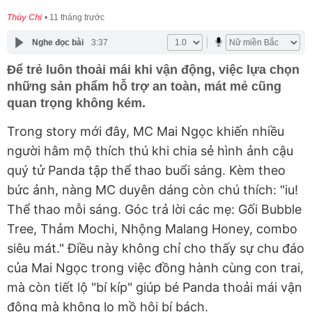
Thùy Chi
11 tháng trước
Nghe đọc bài
3:37
Để trẻ luôn thoải mái khi vận động, việc lựa chọn
những sản phẩm hỗ trợ an toàn, mát mẻ cũng
quan trọng không kém.
Trong story mới đây, MC Mai Ngọc khiến nhiều
người hâm mộ thích thú khi chia sẻ hình ảnh cậu
quý tử Panda tập thể thao buổi sáng. Kèm theo
bức ảnh, nàng MC duyên dáng còn chú thích: "iu!
Thể thao mỗi sáng. Góc trả lời các mẹ: Gối Bubble
Tree, Thảm Mochi, Nhộng Malang Honey, combo
siêu mát." Điều này không chỉ cho thấy sự chu đáo
của Mai Ngọc trong việc đồng hành cùng con trai,
mà còn tiết lộ "bí kíp" giúp bé Panda thoải mái vận
động mà không lo mồ hôi bí bách.