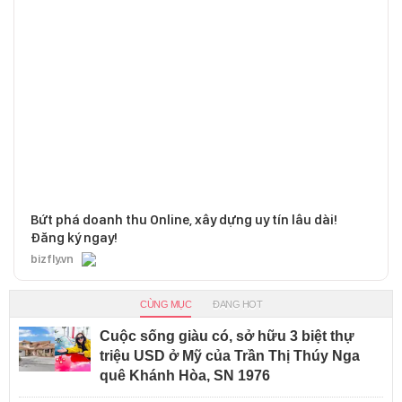
Bứt phá doanh thu Online, xây dựng uy tín lâu dài!
Đăng ký ngay!
bizfly.vn
CÙNG MỤC
ĐANG HOT
Cuộc sống giàu có, sở hữu 3 biệt thự
triệu USD ở Mỹ của Trần Thị Thúy Nga
quê Khánh Hòa, SN 1976