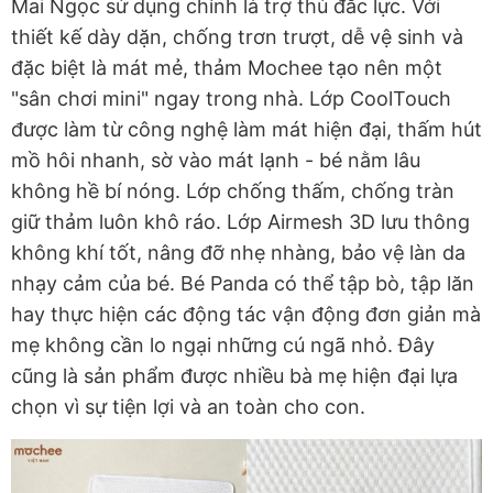
Mai Ngọc sử dụng chính là trợ thủ đắc lực. Với
thiết kế dày dặn, chống trơn trượt, dễ vệ sinh và
đặc biệt là mát mẻ, thảm Mochee tạo nên một
"sân chơi mini" ngay trong nhà. Lớp CoolTouch
được làm từ công nghệ làm mát hiện đại, thấm hút
mồ hôi nhanh, sờ vào mát lạnh - bé nằm lâu
không hề bí nóng. Lớp chống thấm, chống tràn
giữ thảm luôn khô ráo. Lớp Airmesh 3D lưu thông
không khí tốt, nâng đỡ nhẹ nhàng, bảo vệ làn da
nhạy cảm của bé. Bé Panda có thể tập bò, tập lăn
hay thực hiện các động tác vận động đơn giản mà
mẹ không cần lo ngại những cú ngã nhỏ. Đây
cũng là sản phẩm được nhiều bà mẹ hiện đại lựa
chọn vì sự tiện lợi và an toàn cho con.