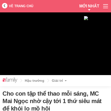
MỚI NHẤT
VỀ TRANG CHỦ
Hậu trường
Giải trí
Cho con tập thể thao mỗi sáng, MC
Mai Ngọc nhờ cậy tới 1 thứ siêu mát
để khỏi lo mồ hôi