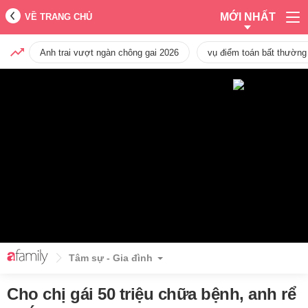
MỚI NHẤT
VỀ TRANG CHỦ
Anh trai vượt ngàn chông gai 2026
vụ điểm toán bất thường
Tâm sự - Gia đình
Cho chị gái 50 triệu chữa bệnh, anh rể