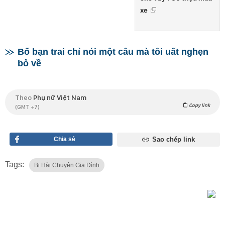
xe
Bố bạn trai chỉ nói một câu mà tôi uất nghẹn
bỏ về
Theo
Phụ nữ Việt Nam
Copy link
(GMT +7)
Chia sẻ
Sao chép link
Tags:
Bị Hài Chuyện Gia Đình