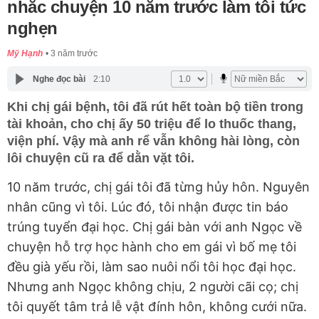
nhắc chuyện 10 năm trước làm tôi tức
nghẹn
Mỹ Hạnh
3 năm trước
Nghe đọc bài
2:10
Khi chị gái bệnh, tôi đã rút hết toàn bộ tiền trong
tài khoản, cho chị ấy 50 triệu để lo thuốc thang,
viện phí. Vậy mà anh rể vẫn không hài lòng, còn
lôi chuyện cũ ra để dằn vặt tôi.
10 năm trước, chị gái tôi đã từng hủy hôn. Nguyên
nhân cũng vì tôi. Lúc đó, tôi nhận được tin báo
trúng tuyển đại học. Chị gái bàn với anh Ngọc về
chuyện hỗ trợ học hành cho em gái vì bố mẹ tôi
đều già yếu rồi, làm sao nuôi nổi tôi học đại học.
Nhưng anh Ngọc không chịu, 2 người cãi cọ; chị
tôi quyết tâm trả lễ vật đính hôn, không cưới nữa.