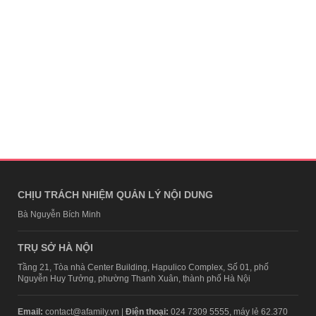
CHỊU TRÁCH NHIỆM QUẢN LÝ NỘI DUNG
Bà Nguyễn Bích Minh
TRỤ SỞ HÀ NỘI
Tầng 21, Tòa nhà Center Building, Hapulico Complex, Số 01, phố
Nguyễn Huy Tưởng, phường Thanh Xuân, thành phố Hà Nội
Email:
contact@afamily.vn |
Điện thoại:
024 7309 5555, máy lẻ 62.370