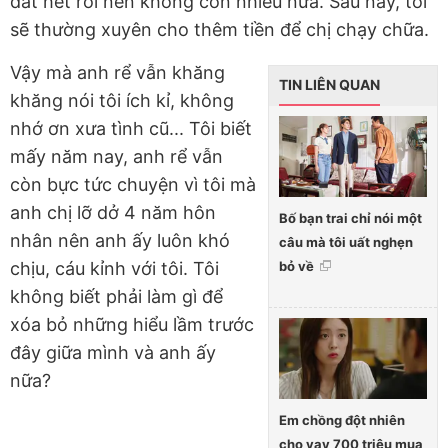
đất hết rồi nên không còn nhiều nữa. Sau này, tôi
sẽ thường xuyên cho thêm tiền để chị chạy chữa.
Vậy mà anh rể vẫn khăng
TIN LIÊN QUAN
khăng nói tôi ích kỉ, không
nhớ ơn xưa tình cũ... Tôi biết
mấy năm nay, anh rể vẫn
còn bực tức chuyện vì tôi mà
anh chị lỡ dở 4 năm hôn
Bố bạn trai chỉ nói một
nhân nên anh ấy luôn khó
câu mà tôi uất nghẹn
bỏ về
chịu, cáu kỉnh với tôi. Tôi
không biết phải làm gì để
xóa bỏ những hiểu lầm trước
đây giữa mình và anh ấy
nữa?
Em chồng đột nhiên
cho vay 700 triệu mua