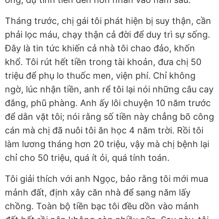
Tháng trước, chị gái tôi phát hiện bị suy thận, cần
phải lọc máu, chạy thận cả đời để duy trì sự sống.
Đây là tin tức khiến cả nhà tôi chao đảo, khốn
khổ. Tôi rút hết tiền trong tài khoản, đưa chị 50
triệu để phụ lo thuốc men, viện phí. Chỉ không
ngờ, lúc nhận tiền, anh rể tôi lại nói những câu cay
đắng, phũ phàng. Anh ấy lôi chuyện 10 năm trước
để dằn vặt tôi; nói rằng số tiền này chẳng bõ công
cán mà chị đã nuôi tôi ăn học 4 năm trời. Rồi tôi
làm lương tháng hơn 20 triệu, vậy mà chị bệnh lại
chỉ cho 50 triệu, quá ít ỏi, quá tính toán.
Tôi giải thích với anh Ngọc, bảo rằng tôi mới mua
mảnh đất, định xây căn nhà để sang năm lấy
chồng. Toàn bộ tiền bạc tôi đều dồn vào mảnh