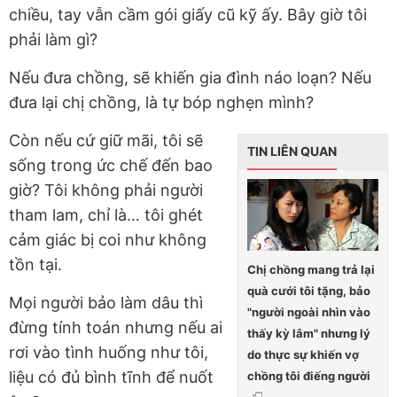
chiều, tay vẫn cầm gói giấy cũ kỹ ấy. Bây giờ tôi
phải làm gì?
Nếu đưa chồng, sẽ khiến gia đình náo loạn? Nếu
đưa lại chị chồng, là tự bóp nghẹn mình?
Còn nếu cứ giữ mãi, tôi sẽ
TIN LIÊN QUAN
sống trong ức chế đến bao
giờ? Tôi không phải người
tham lam, chỉ là… tôi ghét
cảm giác bị coi như không
tồn tại.
Chị chồng mang trả lại
quà cưới tôi tặng, bảo
Mọi người bảo làm dâu thì
"người ngoài nhìn vào
đừng tính toán nhưng nếu ai
thấy kỳ lắm" nhưng lý
rơi vào tình huống như tôi,
do thực sự khiến vợ
liệu có đủ bình tĩnh để nuốt
chồng tôi điếng người