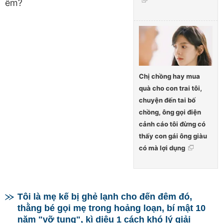
êm?
Chị chồng hay mua
quà cho con trai tôi,
chuyện đến tai bố
chồng, ông gọi điện
cảnh cáo tôi đừng có
thấy con gái ông giàu
có mà lợi dụng
Tôi là mẹ kế bị ghẻ lạnh cho đến đêm đó,
thằng bé gọi mẹ trong hoảng loạn, bí mật 10
năm "vỡ tung", kì diệu 1 cách khó lý giải