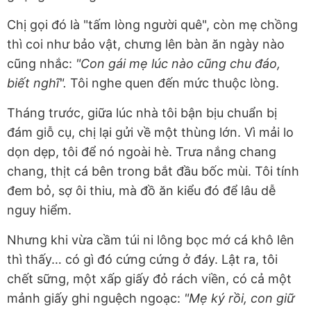
Chị gọi đó là "tấm lòng người quê", còn mẹ chồng
thì coi như bảo vật, chưng lên bàn ăn ngày nào
cũng nhắc:
"Con gái mẹ lúc nào cũng chu đáo,
biết nghĩ".
Tôi nghe quen đến mức thuộc lòng.
Tháng trước, giữa lúc nhà tôi bận bịu chuẩn bị
đám giỗ cụ, chị lại gửi về một thùng lớn. Vì mải lo
dọn dẹp, tôi để nó ngoài hè. Trưa nắng chang
chang, thịt cá bên trong bắt đầu bốc mùi. Tôi tính
đem bỏ, sợ ôi thiu, mà đồ ăn kiểu đó để lâu dễ
nguy hiểm.
Nhưng khi vừa cầm túi ni lông bọc mớ cá khô lên
thì thấy… có gì đó cứng cứng ở đáy. Lật ra, tôi
chết sững, một xấp giấy đỏ rách viền, có cả một
mảnh giấy ghi nguệch ngoạc:
"Mẹ ký rồi, con giữ