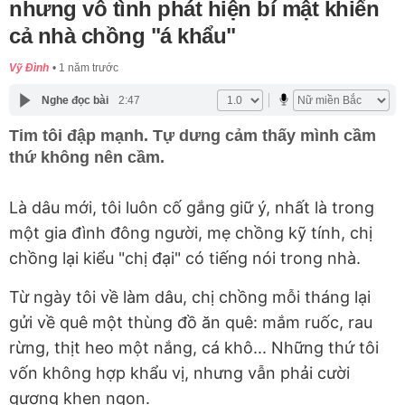
nhưng vô tình phát hiện bí mật khiến
cả nhà chồng "á khẩu"
Vỹ Đình
1 năm trước
Nghe đọc bài
2:47
Tim tôi đập mạnh. Tự dưng cảm thấy mình cầm
thứ không nên cầm.
Là dâu mới, tôi luôn cố gắng giữ ý, nhất là trong
một gia đình đông người, mẹ chồng kỹ tính, chị
chồng lại kiểu "chị đại" có tiếng nói trong nhà.
Từ ngày tôi về làm dâu, chị chồng mỗi tháng lại
gửi về quê một thùng đồ ăn quê: mắm ruốc, rau
rừng, thịt heo một nắng, cá khô... Những thứ tôi
vốn không hợp khẩu vị, nhưng vẫn phải cười
gượng khen ngon.