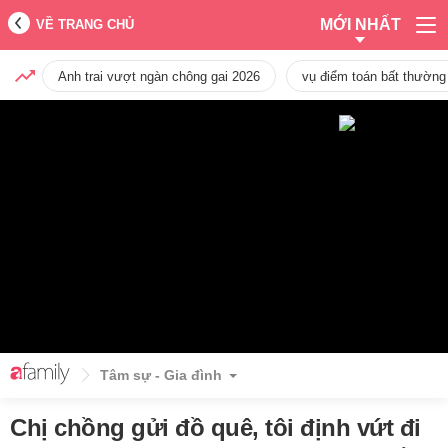
MỚI NHẤT
VỀ TRANG CHỦ
Anh trai vượt ngàn chông gai 2026
vụ điểm toán bất thường
Tâm sự - Gia đình
Chị chồng gửi đồ quê, tôi định vứt đi