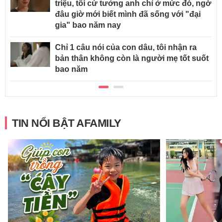
triệu, tôi cứ tưởng anh chỉ ở mức đó, ngờ
đâu giờ mới biết mình đã sống với "đại
gia" bao năm nay
Chỉ 1 câu nói của con dâu, tôi nhận ra
bản thân không còn là người mẹ tốt suốt
bao năm
TIN NỔI BẬT AFAMILY