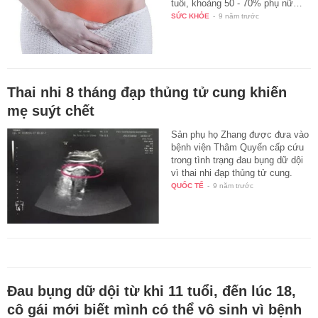
tuổi, khoảng 50 - 70% phụ nữ…
SỨC KHỎE
-
9 năm trước
Thai nhi 8 tháng đạp thủng tử cung khiến
mẹ suýt chết
Sản phụ họ Zhang được đưa vào
bệnh viện Thâm Quyến cấp cứu
trong tình trạng đau bụng dữ dội
vì thai nhi đạp thủng tử cung.
QUỐC TẾ
-
9 năm trước
Đau bụng dữ dội từ khi 11 tuổi, đến lúc 18,
cô gái mới biết mình có thể vô sinh vì bệnh