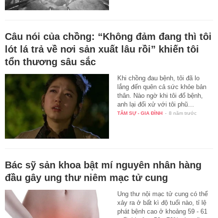
Câu nói của chồng: “Không đảm đang thì tôi
lót lá trả về nơi sản xuất lâu rồi” khiến tôi
tổn thương sâu sắc
Khi chồng đau bệnh, tôi đã lo
lắng đến quên cả sức khỏe bản
thân. Nào ngờ khi tôi đổ bệnh,
anh lại đối xử với tôi phũ…
TÂM SỰ - GIA ĐÌNH
-
8 năm trước
Bác sỹ sản khoa bật mí nguyên nhân hàng
đầu gây ung thư niêm mạc tử cung
Ung thư nội mạc tử cung có thể
xảy ra ở bất kì độ tuổi nào, tỉ lệ
phát bệnh cao ở khoảng 59 - 61