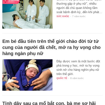
thường gặp ở phụ nữ", nhiều
người đã chủ quan không tầm
soát bệnh định kỳ, đến khi phát…
SỨC KHỎE
-
7 năm trước
Em bé đầu tiên trên thế giới chào đời từ tử
cung của người đã chết, mở ra hy vọng cho
hàng ngàn phụ nữ
Đây được xem là một bước đột
phá trong y học, mở ra hy vọng
sinh nở cho hàng nghìn phụ nữ
trên thế giới.
QUỐC TẾ
-
8 năm trước
Tỉnh dậy sau ca mổ bắt con, bà mẹ sợ hãi