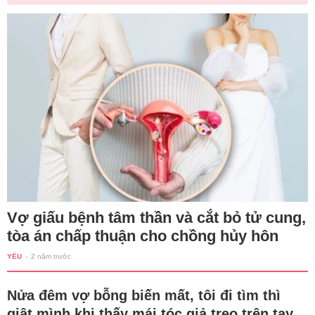
Vợ giấu bệnh tâm thần và cắt bỏ tử cung,
tòa án chấp thuận cho chồng hủy hôn
YÊU
-
2 năm trước
Nửa đêm vợ bỗng biến mất, tôi đi tìm thì
giật mình khi thấy mái tóc giả treo trên tay