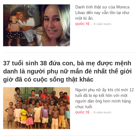
Danh tính thật sự của Monica
Libao đến nay vẫn tồn tại như
một bí ẩn.
QUỐC TẾ
-
6 năm trước
37 tuổi sinh 38 đứa con, bà mẹ được mệnh
danh là người phụ nữ mắn đẻ nhất thế giới
giờ đã có cuộc sống thật khác
Người phụ nữ ấy khi chỉ mới 12
tuổi đã bị ép kết hôn với một
người đàn ông hơn mình hàng
chục tuổi.
QUỐC TẾ
-
6 năm trước