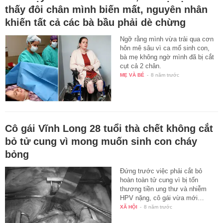
thấy đôi chân mình biến mất, nguyên nhân
khiến tất cả các bà bầu phải dè chừng
Ngỡ rằng mình vừa trải qua cơn
hôn mê sâu vì ca mổ sinh con,
bà mẹ không ngờ mình đã bị cắt
cụt cả 2 chân.
MẸ VÀ BÉ
-
8 năm trước
Cô gái Vĩnh Long 28 tuổi thà chết không cắt
bỏ tử cung vì mong muốn sinh con cháy
bỏng
Đứng trước việc phải cắt bỏ
hoàn toàn tử cung vì bị tổn
thương tiền ung thư và nhiễm
HPV nặng, cô gái vừa mới…
XÃ HỘI
-
8 năm trước