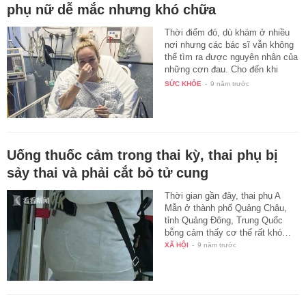
phụ nữ dễ mắc nhưng khó chữa
Thời điểm đó, dù khám ở nhiều
nơi nhưng các bác sĩ vẫn không
thể tìm ra được nguyên nhân của
những cơn đau. Cho đến khi
lớn…
SỨC KHỎE
-
9 năm trước
Uống thuốc cảm trong thai kỳ, thai phụ bị
sảy thai và phải cắt bỏ tử cung
Thời gian gần đây, thai phụ A
Mẫn ở thành phố Quảng Châu,
tỉnh Quảng Đông, Trung Quốc
bỗng cảm thấy cơ thể rất khó…
XÃ HỘI
-
9 năm trước