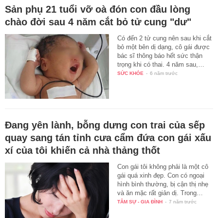
Sản phụ 21 tuổi vỡ oà đón con đầu lòng
chào đời sau 4 năm cắt bỏ tử cung "dư"
Có đến 2 tử cung nên sau khi cắt
bỏ một bên dị dạng, cô gái được
bác sĩ thông báo hết sức thận
trọng khi có thai. 4 năm sau,…
SỨC KHỎE
-
6 năm trước
Đang yên lành, bỗng dưng con trai của sếp
quay sang tán tỉnh cưa cẩm đứa con gái xấu
xí của tôi khiến cả nhà thảng thốt
Con gái tôi không phải là một cô
gái quá xinh đẹp. Con có ngoại
hình bình thường, bị cận thị nhẹ
và ăn mặc rất giản dị. Trong…
TÂM SỰ - GIA ĐÌNH
-
7 năm trước