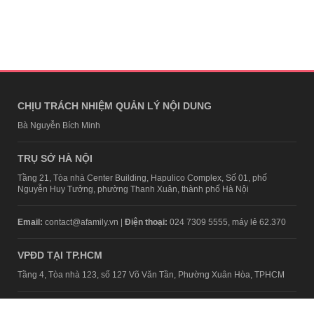
CHỊU TRÁCH NHIỆM QUẢN LÝ NỘI DUNG
Bà Nguyễn Bích Minh
TRỤ SỞ HÀ NỘI
Tầng 21, Tòa nhà Center Building, Hapulico Complex, Số 01, phố
Nguyễn Huy Tưởng, phường Thanh Xuân, thành phố Hà Nội
Email:
contact@afamily.vn |
Điện thoại:
024 7309 5555, máy lẻ 62.370
VPĐD TẠI TP.HCM
Tầng 4, Tòa nhà 123, số 127 Võ Văn Tần, Phường Xuân Hòa, TPHCM
Điện thoại:
028 7307 7979