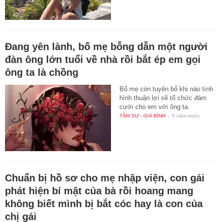
Đang yên lành, bố mẹ bỗng dẫn một người
đàn ông lớn tuổi về nhà rồi bắt ép em gọi
ông ta là chồng
Bố mẹ còn tuyên bố khi nào tình
hình thuận lợi sẽ tổ chức đám
cưới cho em với ông ta.
TÂM SỰ - GIA ĐÌNH
-
5 năm trước
Chuẩn bị hồ sơ cho mẹ nhập viện, con gái
phát hiện bí mật của bà rồi hoang mang
không biết mình bị bắt cóc hay là con của
chị gái