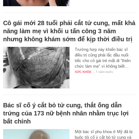
Cô gái mới 28 tuổi phải cắt tử cung, mất khả
năng làm mẹ vì khối u tấn công 3 năm
nhưng không khám sớm để kịp thời điều trị
Trường hợp này khiến bác sĩ
điều trị cũng phải lắc đầu nuối
tiếc cho cô gái trẻ mất đi “thiên
chức làm mẹ" vì không biết…
SỨC KHỎE
-
7 năm trước
Bác sĩ cố ý cắt bỏ tử cung, thắt ống dẫn
trứng của 173 nữ bệnh nhân nhằm trục lợi
bất chính
Một bác sĩ phụ khoa ở Mỹ đã bị
buộc tội cố ý cắt bỏ tử cung và