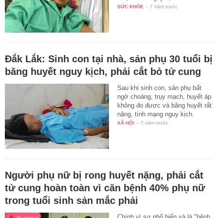
SỨC KHỎE
-
7 năm trước
Đắk Lắk: Sinh con tại nhà, sản phụ 30 tuổi bị
băng huyết nguy kịch, phải cắt bỏ tử cung
Sau khi sinh con, sản phụ bất
ngờ choáng, trụy mạch, huyết áp
không đo được và băng huyết rất
nặng, tính mạng nguy kịch.
XÃ HỘI
-
7 năm trước
Người phụ nữ bị rong huyết nặng, phải cắt
tử cung hoàn toàn vì căn bệnh 40% phụ nữ
trong tuổi sinh sản mắc phải
Chính vì sự phổ biến và là "bệnh