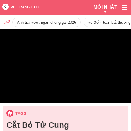
MỚI NHẤT
VỀ TRANG CHỦ
Anh trai vượt ngàn chông gai 2026
vụ điểm toán bất thường
TAGS:
Cắt Bỏ Tử Cung