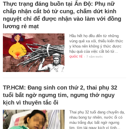
Thực trạng đáng buồn tại Ấn Độ: Phụ nữ
chấp nhận cắt bỏ tử cung, chấm dứt kinh
nguyệt chỉ để được nhận vào làm với đồng
lương rẻ mạt
Hầu hết họ đều đến từ những
vùng quê xa xôi, thiếu kiến thức
y khoa nên không ý thức được
hậu quả của việc cắt bỏ tử…
QUỐC TẾ
-
7 năm trước
TP.HCM: Đang sinh con thứ 2, thai phụ 32
tuổi bất ngờ ngưng tim, ngưng thở nguy
kịch vì thuyên tắc ối
Thai phụ 32 tuổi đang chuyển dạ,
nhau bong tự nhiên, nước ối có
màu trắng đục bất ngờ ngưng
tim, tím tái nguy kịch vì tình…