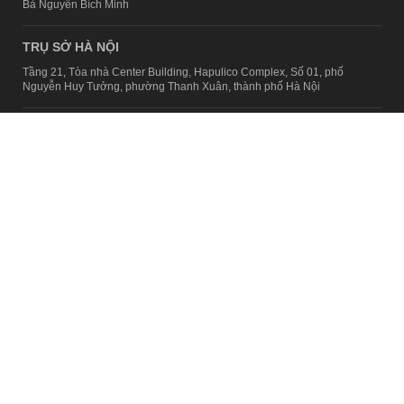
Bà Nguyễn Bích Minh
TRỤ SỞ HÀ NỘI
Tầng 21, Tòa nhà Center Building, Hapulico Complex, Số 01, phố
Nguyễn Huy Tưởng, phường Thanh Xuân, thành phố Hà Nội
Email:
contact@afamily.vn |
Điện thoại:
024 7309 5555, máy lẻ 62.370
VPĐD TẠI TP.HCM
Tầng 4, Tòa nhà 123, số 127 Võ Văn Tần, Phường Xuân Hòa, TPHCM
Điện thoại:
028 7307 7979
Giấy phép thiết lập trang thông tin điện tử tổng hợp trên mạng số
2217/GP-TTĐT do Sở Thông tin và Truyền thông Hà Nội cấp ngày 10
tháng 4 năm 2019
© Copyright 2008 - 2024 – Công ty Cổ phần VCCorp
Chính sách bảo mật