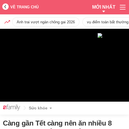
MỚI NHẤT
VỀ TRANG CHỦ
Anh trai vượt ngàn chông gai 2026
vụ điểm toán bất thường
Sức khỏe
Càng gần Tết càng nên ăn nhiều 8