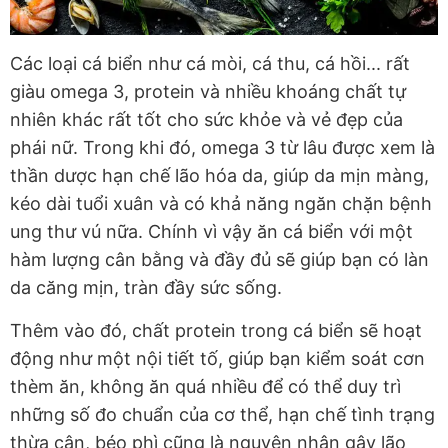
Các loại cá biển như cá mòi, cá thu, cá hồi... rất
giàu omega 3, protein và nhiều khoáng chất tự
nhiên khác rất tốt cho sức khỏe và vẻ đẹp của
phái nữ. Trong khi đó, omega 3 từ lâu được xem là
thần dược hạn chế lão hóa da, giúp da mịn màng,
kéo dài tuổi xuân và có khả năng ngăn chặn bệnh
ung thư vú nữa. Chính vì vậy ăn cá biển với một
hàm lượng cân bằng và đầy đủ sẽ giúp bạn có làn
da căng mịn, tràn đầy sức sống.
Thêm vào đó, chất protein trong cá biển sẽ hoạt
động như một nội tiết tố, giúp bạn kiểm soát cơn
thèm ăn, không ăn quá nhiều để có thể duy trì
những số đo chuẩn của cơ thể, hạn chế tình trạng
thừa cân, béo phì cũng là nguyên nhân gây lão