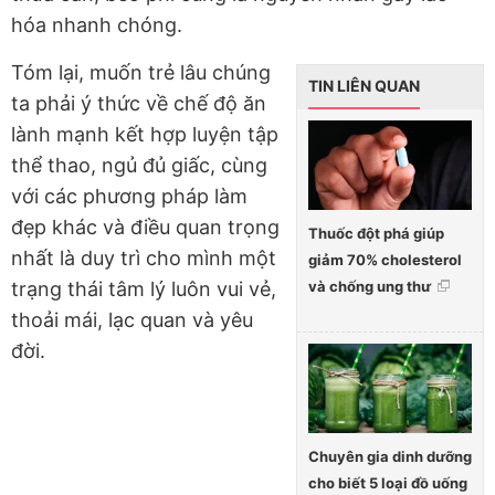
hóa nhanh chóng.
Tóm lại, muốn trẻ lâu chúng
TIN LIÊN QUAN
ta phải ý thức về chế độ ăn
lành mạnh kết hợp luyện tập
thể thao, ngủ đủ giấc, cùng
với các phương pháp làm
đẹp khác và điều quan trọng
Thuốc đột phá giúp
nhất là duy trì cho mình một
giảm 70% cholesterol
và chống ung thư
trạng thái tâm lý luôn vui vẻ,
thoải mái, lạc quan và yêu
đời.
Chuyên gia dinh dưỡng
cho biết 5 loại đồ uống