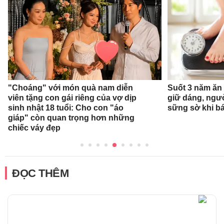
"Choáng" với món quà nam diễn
Suốt 3 năm ăn
viên tặng con gái riêng của vợ dịp
giữ dáng, ngư
sinh nhật 18 tuổi: Cho con "áo
sững sờ khi bá
giáp" còn quan trọng hơn những
chiếc váy đẹp
ĐỌC THÊM