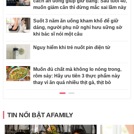
cách ăn uống giúp giữ dáng: Sau tuổi 40,
muốn giảm cân thì đừng mắc sai lầm này
Suốt 3 năm ăn uống kham khổ để giữ
dáng, người phụ nữ nghỉ hưu sững sờ
khi bác sĩ nói một câu
Nguy hiểm khi trẻ nuốt pin điện tử
Muốn đủ chất mà không lo nóng trong,
rôm sảy: Hãy ưu tiên 3 thực phẩm này
thay vì ăn quá nhiều thịt gà, thịt bò
TIN NỔI BẬT AFAMILY