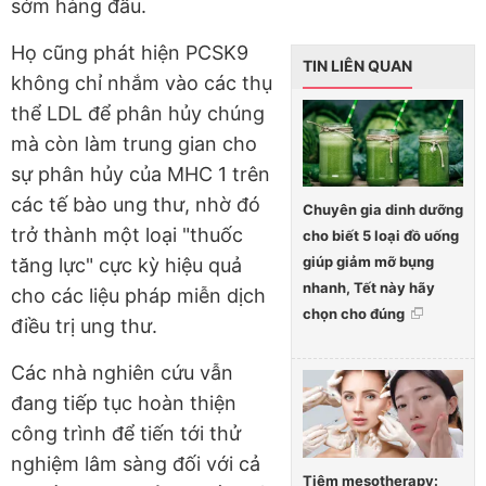
sớm hàng đầu.
Họ cũng phát hiện PCSK9
TIN LIÊN QUAN
không chỉ nhắm vào các thụ
thể LDL để phân hủy chúng
mà còn làm trung gian cho
sự phân hủy của MHC 1 trên
các tế bào ung thư, nhờ đó
Chuyên gia dinh dưỡng
trở thành một loại "thuốc
cho biết 5 loại đồ uống
giúp giảm mỡ bụng
tăng lực" cực kỳ hiệu quả
nhanh, Tết này hãy
cho các liệu pháp miễn dịch
chọn cho đúng
điều trị ung thư.
Các nhà nghiên cứu vẫn
đang tiếp tục hoàn thiện
công trình để tiến tới thử
nghiệm lâm sàng đối với cả
Tiêm mesotherapy: