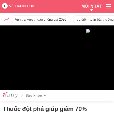
MỚI NHẤT
VỀ TRANG CHỦ
Anh trai vượt ngàn chông gai 2026
vụ điểm toán bất thường
Sức khỏe
Thuốc đột phá giúp giảm 70%