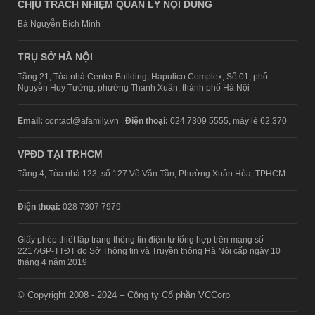
CHỊU TRÁCH NHIỆM QUẢN LÝ NỘI DUNG
Bà Nguyễn Bích Minh
TRỤ SỞ HÀ NỘI
Tầng 21, Tòa nhà Center Building, Hapulico Complex, Số 01, phố
Nguyễn Huy Tưởng, phường Thanh Xuân, thành phố Hà Nội
Email:
contact@afamily.vn |
Điện thoại:
024 7309 5555, máy lẻ 62.370
VPĐD TẠI TP.HCM
Tầng 4, Tòa nhà 123, số 127 Võ Văn Tần, Phường Xuân Hòa, TPHCM
Điện thoại:
028 7307 7979
Giấy phép thiết lập trang thông tin điện tử tổng hợp trên mạng số
2217/GP-TTĐT do Sở Thông tin và Truyền thông Hà Nội cấp ngày 10
tháng 4 năm 2019
© Copyright 2008 - 2024 – Công ty Cổ phần VCCorp