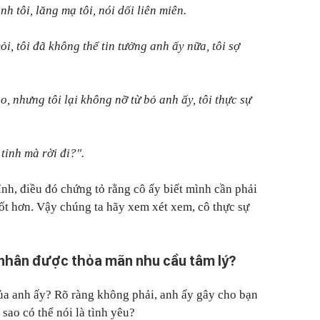
nh tôi, lăng mạ tôi, nói dối liên miên.
ỏi, tôi đã không thể tin tưởng anh ấy nữa, tôi sợ
o, nhưng tôi lại không nỡ từ bỏ anh ấy, tôi thực sự
 tỉnh mà rời đi?".
ỉnh, điều đó chứng tỏ rằng cô ấy biết mình cần phải
tốt hơn. Vậy chúng ta hãy xem xét xem, cô thực sự
 nhân được thỏa mãn nhu cầu tâm lý?
ủa anh ấy? Rõ ràng không phải, anh ấy gây cho bạn
sao có thể nói là tình yêu?