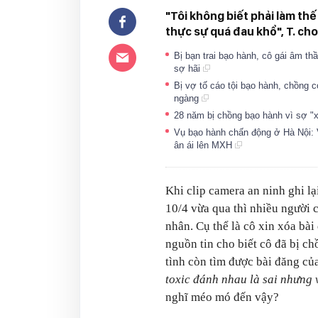
"Tôi không biết phải làm thế 
thực sự quá đau khổ", T. cho
Bị bạn trai bạo hành, cô gái âm th
sợ hãi
Bị vợ tố cáo tội bạo hành, chồng 
ngàng
28 năm bị chồng bạo hành vì sợ "
Vụ bạo hành chấn động ở Hà Nội: V
ân ái lên MXH
Khi clip camera an ninh ghi 
10/4 vừa qua thì nhiều người 
nhân. Cụ thể là cô xin xóa bài
nguồn tin cho biết cô đã bị c
tình còn tìm được bài đăng của
toxic đánh nhau là sai nhưng 
nghĩ méo mó đến vậy?