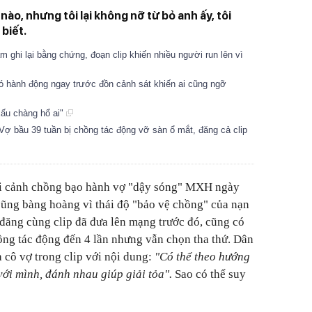
nào, nhưng tôi lại không nỡ từ bỏ anh ấy, tôi
 biết.
ầm ghi lại bằng chứng, đoạn clip khiến nhiều người run lên vì
có hành động ngay trước đồn cảnh sát khiến ai cũng ngỡ
xấu chàng hổ ai"
ợ bầu 39 tuần bị chồng tác động vỡ sàn ổ mắt, đăng cả clip
lại cảnh chồng bạo hành vợ "dậy sóng" MXH ngày
cũng bàng hoàng vì thái độ "bảo vệ chồng" của nạn
 đăng cùng clip đã đưa lên mạng trước đó, cũng có
hồng tác động đến 4 lần nhưng vẫn chọn tha thứ. Dân
 cô vợ trong clip với nội dung:
"Có thể theo hướng
với mình, đánh nhau giúp giải tỏa".
Sao có thể suy