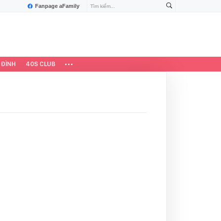
Fanpage aFamily
 ĐÌNH
40S CLUB