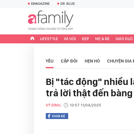
EMAGAZINE
DR. BLUE
LIFESTYLE
XÃ HỘI
ĐẸP
MẸ & BÉ
GIÁO DỤC
YÊU
CẶP ĐÔI
HẸN HÒ
CHUYỆN GIA 
Bị "tác động" nhiều 
trả lời thật đến bàn
VỸ ĐÌNH,
10:57 11/04/2025
CHIA SẺ