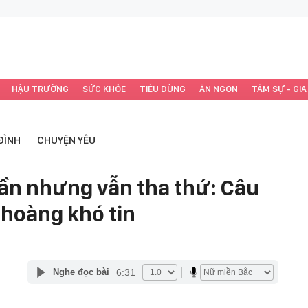
HẬU TRƯỜNG
SỨC KHỎE
TIÊU DÙNG
ĂN NGON
TÂM SỰ - GIA
ĐÌNH
CHUYỆN YÊU
lần nhưng vẫn tha thứ: Câu
g hoàng khó tin
6:31
Nghe đọc bài