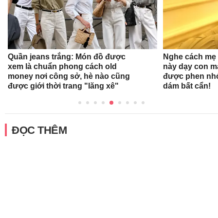
Quần jeans trắng: Món đồ được
Nghe cách mẹ 
xem là chuẩn phong cách old
này dạy con mà
money nơi công sở, hè nào cũng
được phen nhớ
được giới thời trang "lăng xê"
dám bất cẩn!
ĐỌC THÊM