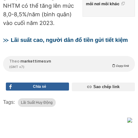
mỗi nơi mỗi khác
NHTM có thể tăng lên mức
8,0-8,5%/năm (bình quân)
vào cuối năm 2023.
Lãi suất cao, người dân đổ tiền gửi tiết kiệm
Theo
markettimes.vn
Copy link
(GMT +7)
Chia sẻ
Sao chép link
Tags:
Lãi Suất Huy Động