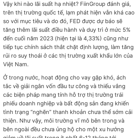
Vậy khi nào lãi suất hạ nhiệt? FiinGroup đánh giá,
trên thị trường quốc tế, lạm phát hiện vẫn khá cao
so với mục tiêu và do đó, FED được dự báo sẽ
tăng thêm lãi suất điều hành và duy trì ở mức 5%
đến cuối năm 2023 (hiện tại là 4,33%) cũng như
tiếp tục chính sách thắt chặt định lượng, làm tăng
rủi ro suy thoái ở các thị trường xuất khẩu lớn của
Việt Nam.
Ở trong nước, hoạt động cho vay gặp khó, ách
tắc về giải ngân vốn đầu tư công và thiếu vắng
các biện pháp mang tính hỗ trợ thị trường trái
phiếu doanh nghiệp và bất động sản đang khiến
tình trạng “nghẽn” thanh khoản chưa thể sớm cải
thiện. Như vậy, môi trường vĩ mô bên trong và
bên ngoài đều chưa ủng hộ cho một xu hướng
giảm về lãi suất trong ít nhất 6-12 tháng tới.