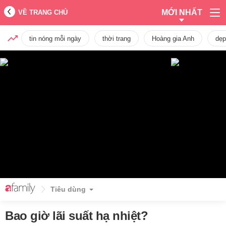
MỚI NHẤT
VỀ TRANG CHỦ
tin nóng mỗi ngày
thời trang
Hoàng gia Anh
dẹp
Tiêu dùng
Bao giờ lãi suất hạ nhiệt?