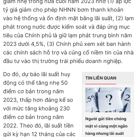
giảm nhẹ trong nửa cuối năm 2023 nhờ (1) áp lực
tỷ giá giảm cho phép NHNN bơm thanh khoản
vào hệ thống và ổn định mặt bằng lãi suất, (2) lạm
phát trong nước được kiểm soát và đáp ứng mục
tiêu của Chính phủ là giữ lạm phát trung bình năm
2023 dưới 4,5%, (3) Chính phủ xem xét ban hành
các chính sách hỗ trợ và củng cố niềm tin của nhà
đầu tư vào thị trường trái phiếu doanh nghiệp.
Do đó, dự báo lãi suất huy
TIN LIÊN QUAN
động có thể tăng nhẹ 50
điểm cơ bản trong năm
2023, thấp hơn đáng kể so
với mức tăng khoảng 230
điểm cơ bản trong năm
Người gửi tiền chóng
2022. Theo đó, lãi suất tiền
mặt vì cùng một ngân
hàng nhưng lãi suất
gửi kỳ hạn 12 tháng của các