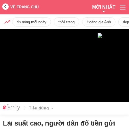
MỚI NHẤT
VỀ TRANG CHỦ
tin nóng mỗi ngày
thời trang
Hoàng gia Anh
dẹp
Tiêu dùng
Lãi suất cao, người dân đổ tiền gửi