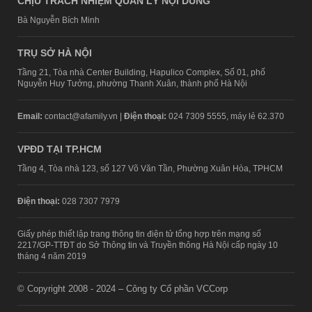
CHỊU TRÁCH NHIỆM QUẢN LÝ NỘI DUNG
Bà Nguyễn Bích Minh
TRỤ SỞ HÀ NỘI
Tầng 21, Tòa nhà Center Building, Hapulico Complex, Số 01, phố
Nguyễn Huy Tưởng, phường Thanh Xuân, thành phố Hà Nội
Email:
contact@afamily.vn |
Điện thoại:
024 7309 5555, máy lẻ 62.370
VPĐD TẠI TP.HCM
Tầng 4, Tòa nhà 123, số 127 Võ Văn Tần, Phường Xuân Hòa, TPHCM
Điện thoại:
028 7307 7979
Giấy phép thiết lập trang thông tin điện tử tổng hợp trên mạng số
2217/GP-TTĐT do Sở Thông tin và Truyền thông Hà Nội cấp ngày 10
tháng 4 năm 2019
© Copyright 2008 - 2024 – Công ty Cổ phần VCCorp