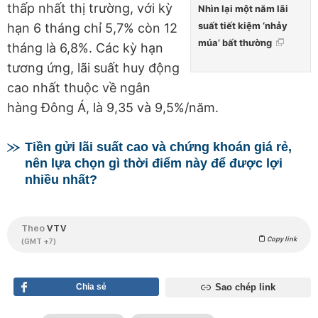
thấp nhất thị trường, với kỳ
Nhìn lại một năm lãi
suất tiết kiệm ‘nhảy
hạn 6 tháng chỉ 5,7% còn 12
múa’ bất thường
tháng là 6,8%. Các kỳ hạn
tương ứng, lãi suất huy động
cao nhất thuộc về ngân
hàng Đông Á, là 9,35 và 9,5%/năm.
Tiền gửi lãi suất cao và chứng khoán giá rẻ,
nên lựa chọn gì thời điểm này để được lợi
nhiều nhất?
Theo
VTV
Copy link
(GMT +7)
Chia sẻ
Sao chép link