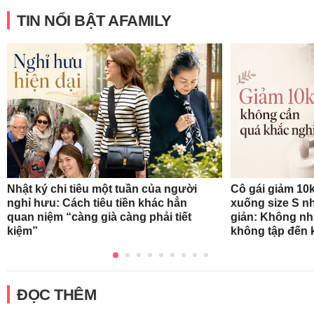
TIN NỔI BẬT AFAMILY
Nhật ký chi tiêu một tuần của người
Cô gái giảm 10k
nghỉ hưu: Cách tiêu tiền khác hẳn
xuống size S n
quan niệm “càng già càng phải tiết
giản: Không nh
kiệm”
không tập đến k
ĐỌC THÊM