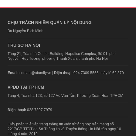
CHỊU TRÁCH NHIỆM QUẢN LÝ NỘI DUNG
Bà Nguyễn Bích Minh
TRỤ SỞ HÀ NỘI
Tầng 21, Tòa nhà Center Building, Hapulico Complex, Số 01, phố
Nguyễn Huy Tưởng, phường Thanh Xuân, thành phố Hà Nội
Email:
contact@afamily.vn |
Điện thoại:
024 7309 5555, máy lẻ 62.370
VPĐD TẠI TP.HCM
Tầng 4, Tòa nhà 123, số 127 Võ Văn Tần, Phường Xuân Hòa, TPHCM
Điện thoại:
028 7307 7979
Giấy phép thiết lập trang thông tin điện tử tổng hợp trên mạng số
2217/GP-TTĐT do Sở Thông tin và Truyền thông Hà Nội cấp ngày 10
tháng 4 năm 2019