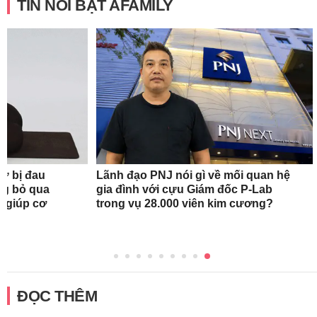
TIN NỔI BẬT AFAMILY
nữ bị đau
Lãnh đạo PNJ nói gì về mối quan hệ
ng bỏ qua
gia đình với cựu Giám đốc P-Lab
c giúp cơ
trong vụ 28.000 viên kim cương?
ĐỌC THÊM