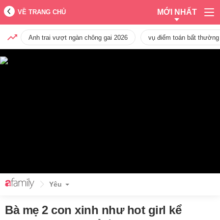
MỚI NHẤT
VỀ TRANG CHỦ
Anh trai vượt ngàn chông gai 2026
vụ điểm toán bất thường
Yêu
Bà mẹ 2 con xinh như hot girl kể