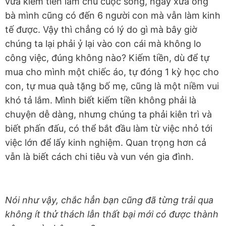
vừa kiếm tiền làm chủ cuộc sống, ngày xưa ông
bà mình cũng có đến 6 người con mà vẫn làm kinh
tế được. Vậy thì chẳng có lý do gì mà bây giờ
chúng ta lại phải ỷ lại vào con cái mà không lo
công việc, đúng không nào? Kiếm tiền, dù để tự
mua cho mình một chiếc áo, tự đóng 1 kỳ học cho
con, tự mua quà tặng bố mẹ, cũng là một niềm vui
khó tả lắm. Mình biết kiếm tiền không phải là
chuyện dễ dàng, nhưng chúng ta phải kiên trì và
biết phấn đấu, có thể bắt đầu làm từ việc nhỏ tới
việc lớn để lấy kinh nghiệm. Quan trọng hơn cả
vẫn là biết cách chi tiêu và vun vén gia đình.
Nói như vậy, chắc hẳn bạn cũng đã từng trải qua
không ít thử thách lẫn thất bại mới có được thành