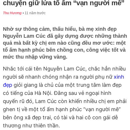
chuyện giữ lửa tổ ấm “vạn người mê”
Thu Hương
11 năm trước
Nhờ sự thông cảm, thấu hiểu, bà mẹ xinh đẹp
Nguyễn Lam Cúc đã gây dựng được những thành
quả mà bất kỳ chị em nào cũng đều mơ ước: một
tổ ấm hạnh phúc bên chồng con, công việc tốt và
mức thu nhập vững vàng.
Nhắc tới cái tên Nguyễn Lam Cúc, chắc hẳn nhiều
người sẽ nhanh chóng nhận ra người phụ nữ
xinh
đẹp
giỏi giang là chủ của một trung tâm làm đẹp
có tiếng của Hà Nội. Đằng sau vẻ ngoại hình
quyến rũ đó, Lam Cúc còn khiến nhiều chị em phải
ghen tị về một tổ ấm hạnh phúc “vạn người mê”
bên ông xã đẹp trai, có tài và hai cô con gái dễ
thương như thiên thần.