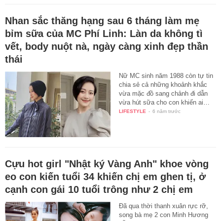
Nhan sắc thăng hạng sau 6 tháng làm mẹ
bỉm sữa của MC Phí Linh: Làn da không tì
vết, body nuột nà, ngày càng xinh đẹp thần
thái
Nữ MC sinh năm 1988 còn tự tin
chia sẻ cả những khoảnh khắc
vừa mặc đồ sang chảnh đi dẫn
vừa hút sữa cho con khiến ai…
LIFESTYLE
-
6 năm trước
Cựu hot girl "Nhật ký Vàng Anh" khoe vòng
eo con kiến tuổi 34 khiến chị em ghen tị, ở
cạnh con gái 10 tuổi trông như 2 chị em
Đã qua thời thanh xuân rực rỡ,
song bà mẹ 2 con Minh Hương