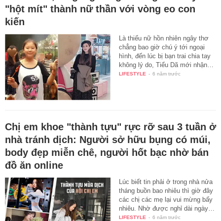
"hột mít" thành nữ thần với vòng eo con
kiến
Là thiếu nữ hồn nhiên ngây thơ
chẳng bao giờ chú ý tới ngoại
hình, đến lúc bị bạn trai chia tay
không lý do, Tiểu Dã mới nhận…
LIFESTYLE
-
6 năm trước
Chị em khoe "thành tựu" rực rỡ sau 3 tuần ở
nhà tránh dịch: Người sở hữu bụng có múi,
body đẹp miễn chê, người hốt bạc nhờ bán
đồ ăn online
Lúc biết tin phải ở trong nhà nửa
tháng buồn bao nhiêu thì giờ đây
các chị các mẹ lại vui mừng bấy
nhiêu. Nhờ được nghỉ dài ngày…
LIFESTYLE
-
6 năm trước