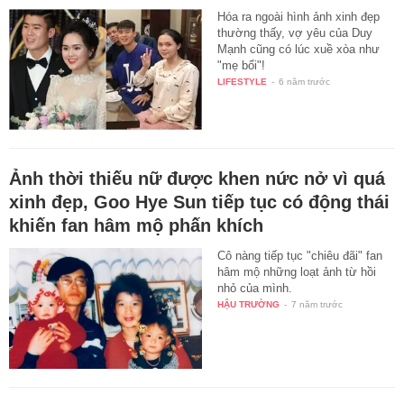
Hóa ra ngoài hình ảnh xinh đẹp
thường thấy, vợ yêu của Duy
Mạnh cũng có lúc xuề xòa như
"mẹ bổi"!
LIFESTYLE
-
6 năm trước
Ảnh thời thiếu nữ được khen nức nở vì quá
xinh đẹp, Goo Hye Sun tiếp tục có động thái
khiến fan hâm mộ phấn khích
Cô nàng tiếp tục "chiêu đãi" fan
hâm mộ những loạt ảnh từ hồi
nhỏ của mình.
HẬU TRƯỜNG
-
7 năm trước