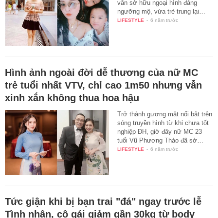
vẫn sở hữu ngoại hình đáng
ngưỡng mộ, vừa trẻ trung lại…
LIFESTYLE
-
6 năm trước
Hình ảnh ngoài đời dễ thương của nữ MC
trẻ tuổi nhất VTV, chỉ cao 1m50 nhưng vẫn
xinh xắn không thua hoa hậu
Trở thành gương mặt nổi bật trên
sóng truyền hình từ khi chưa tốt
nghiệp ĐH, giờ đây nữ MC 23
tuổi Vũ Phương Thảo đã sở…
LIFESTYLE
-
6 năm trước
Tức giận khi bị bạn trai "đá" ngay trước lễ
Tình nhân, cô gái giảm gần 30kg từ body