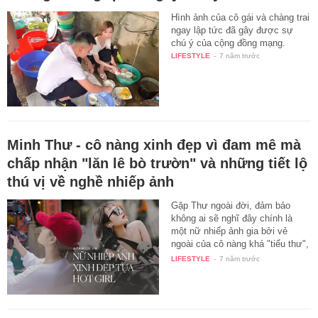
Hình ảnh của cô gái và chàng trai
ngay lập tức đã gây được sự
chú ý của cộng đồng mạng.
LIFESTYLE
-
7 năm trước
Minh Thư - cô nàng xinh đẹp vì đam mê mà
chấp nhận "lăn lê bò trườn" và những tiết lộ
thú vị về nghề nhiếp ảnh
Gặp Thư ngoài đời, đảm bảo
không ai sẽ nghĩ đây chính là
một nữ nhiếp ảnh gia bởi vẻ
ngoài của cô nàng khá "tiểu thư",
…
LIFESTYLE
-
7 năm trước