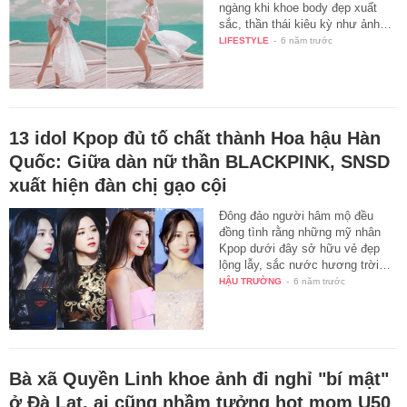
ngàng khi khoe body đẹp xuất
sắc, thần thái kiêu kỳ như ảnh…
LIFESTYLE
-
6 năm trước
13 idol Kpop đủ tố chất thành Hoa hậu Hàn
Quốc: Giữa dàn nữ thần BLACKPINK, SNSD
xuất hiện đàn chị gạo cội
Đông đảo người hâm mộ đều
đồng tình rằng những mỹ nhân
Kpop dưới đây sở hữu vẻ đẹp
lộng lẫy, sắc nước hương trời…
HẬU TRƯỜNG
-
6 năm trước
Bà xã Quyền Linh khoe ảnh đi nghỉ "bí mật"
ở Đà Lạt, ai cũng nhầm tưởng hot mom U50