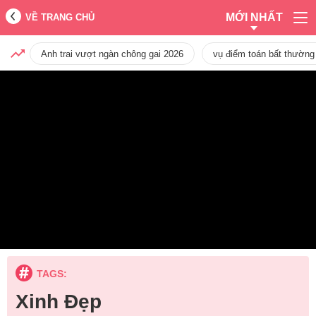
MỚI NHẤT
VỀ TRANG CHỦ
Anh trai vượt ngàn chông gai 2026
vụ điểm toán bất thường
TAGS:
Xinh Đẹp