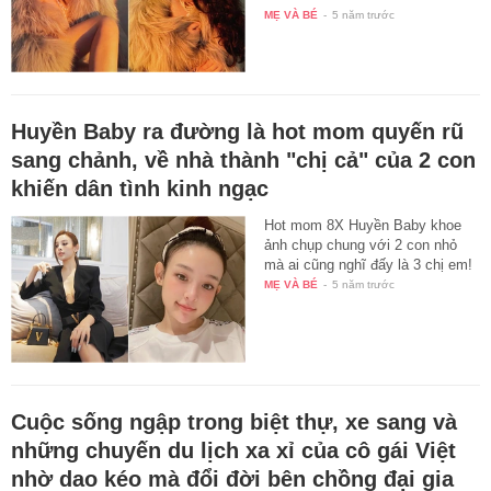
MẸ VÀ BÉ
-
5 năm trước
Huyền Baby ra đường là hot mom quyến rũ
sang chảnh, về nhà thành "chị cả" của 2 con
khiến dân tình kinh ngạc
Hot mom 8X Huyền Baby khoe
ảnh chụp chung với 2 con nhỏ
mà ai cũng nghĩ đấy là 3 chị em!
MẸ VÀ BÉ
-
5 năm trước
Cuộc sống ngập trong biệt thự, xe sang và
những chuyến du lịch xa xỉ của cô gái Việt
nhờ dao kéo mà đổi đời bên chồng đại gia