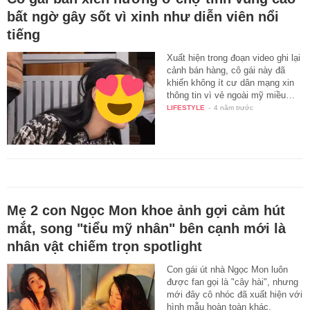
bất ngờ gây sốt vì xinh như diễn viên nổi
tiếng
Xuất hiện trong đoạn video ghi lại
cảnh bán hàng, cô gái này đã
khiến không ít cư dân mạng xin
thông tin vì vẻ ngoài mỹ miều…
LIFESTYLE
-
4 năm trước
Mẹ 2 con Ngọc Mon khoe ảnh gợi cảm hút
mắt, song "tiểu mỹ nhân" bên cạnh mới là
nhân vật chiếm trọn spotlight
Con gái út nhà Ngọc Mon luôn
được fan gọi là "cây hài", nhưng
mới đây cô nhóc đã xuất hiện với
hình mẫu hoàn toàn khác.