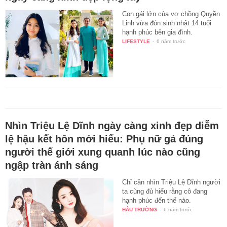
Con gái lớn của vợ chồng Quyền
Linh vừa đón sinh nhật 14 tuổi
hạnh phúc bên gia đình.
LIFESTYLE
-
6 năm trước
Nhìn Triệu Lệ Dĩnh ngày càng xinh đẹp diễm
lệ hậu kết hôn mới hiểu: Phụ nữ gả đúng
người thế giới xung quanh lúc nào cũng
ngập tràn ánh sáng
Chỉ cần nhìn Triệu Lệ Dĩnh người
ta cũng đủ hiểu rằng cô đang
hạnh phúc đến thế nào.
HẬU TRƯỜNG
-
6 năm trước