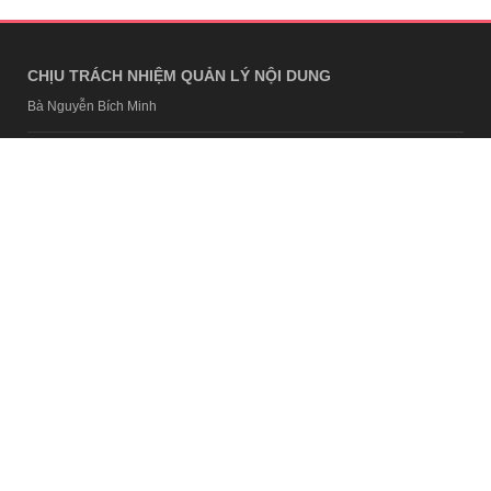
CHỊU TRÁCH NHIỆM QUẢN LÝ NỘI DUNG
Bà Nguyễn Bích Minh
TRỤ SỞ HÀ NỘI
Tầng 21, Tòa nhà Center Building, Hapulico Complex, Số 01, phố
Nguyễn Huy Tưởng, phường Thanh Xuân, thành phố Hà Nội
Email:
contact@afamily.vn |
Điện thoại:
024 7309 5555, máy lẻ 62.370
VPĐD TẠI TP.HCM
Tầng 4, Tòa nhà 123, số 127 Võ Văn Tần, Phường Xuân Hòa, TPHCM
Điện thoại:
028 7307 7979
Giấy phép thiết lập trang thông tin điện tử tổng hợp trên mạng số
2217/GP-TTĐT do Sở Thông tin và Truyền thông Hà Nội cấp ngày 10
tháng 4 năm 2019