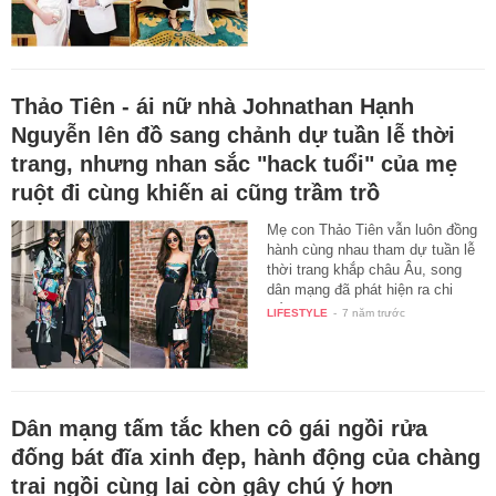
Thảo Tiên - ái nữ nhà Johnathan Hạnh
Nguyễn lên đồ sang chảnh dự tuần lễ thời
trang, nhưng nhan sắc "hack tuổi" của mẹ
ruột đi cùng khiến ai cũng trầm trồ
Mẹ con Thảo Tiên vẫn luôn đồng
hành cùng nhau tham dự tuần lễ
thời trang khắp châu Âu, song
dân mạng đã phát hiện ra chi
tiết…
LIFESTYLE
-
7 năm trước
Dân mạng tấm tắc khen cô gái ngồi rửa
đống bát đĩa xinh đẹp, hành động của chàng
trai ngồi cùng lại còn gây chú ý hơn