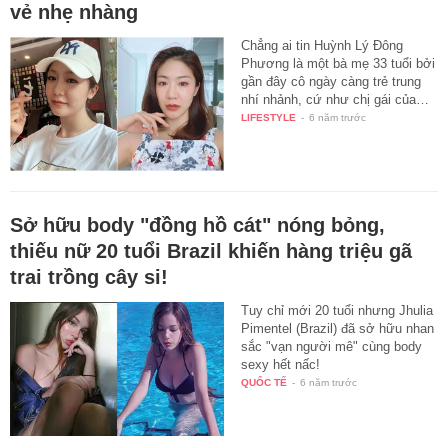
vẻ nhẹ nhàng
Chẳng ai tin Huỳnh Lý Đông
Phương là một bà mẹ 33 tuổi bởi
gần đây cô ngày càng trẻ trung
nhí nhảnh, cứ như chị gái của…
LIFESTYLE
-
6 năm trước
Sở hữu body "đồng hồ cát" nóng bỏng,
thiếu nữ 20 tuổi Brazil khiến hàng triệu gã
trai trồng cây si!
Tuy chỉ mới 20 tuổi nhưng Jhulia
Pimentel (Brazil) đã sở hữu nhan
sắc "vạn người mê" cùng body
sexy hết nấc!
QUỐC TẾ
-
6 năm trước