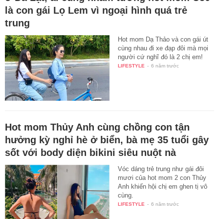
là con gái Lọ Lem vì ngoại hình quá trẻ
trung
Hot mom Dạ Thảo và con gái út
cùng nhau đi xe đạp đôi mà mọi
người cứ nghĩ đó là 2 chị em!
LIFESTYLE
-
6 năm trước
Hot mom Thủy Anh cùng chồng con tận
hưởng kỳ nghỉ hè ở biển, bà mẹ 35 tuổi gây
sốt với body diện bikini siêu nuột nà
Vóc dáng trẻ trung như gái đôi
mươi của hot mom 2 con Thủy
Anh khiến hội chị em ghen tị vô
cùng.
LIFESTYLE
-
6 năm trước