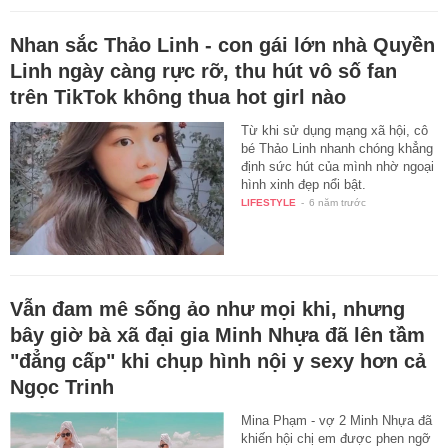
Nhan sắc Thảo Linh - con gái lớn nhà Quyền
Linh ngày càng rực rỡ, thu hút vô số fan
trên TikTok không thua hot girl nào
Từ khi sử dụng mạng xã hội, cô
bé Thảo Linh nhanh chóng khẳng
định sức hút của mình nhờ ngoại
hình xinh đẹp nổi bật.
LIFESTYLE
-
6 năm trước
Vẫn đam mê sống ảo như mọi khi, nhưng
bây giờ bà xã đại gia Minh Nhựa đã lên tầm
"đẳng cấp" khi chụp hình nội y sexy hơn cả
Ngọc Trinh
Mina Phạm - vợ 2 Minh Nhựa đã
khiến hội chị em được phen ngỡ