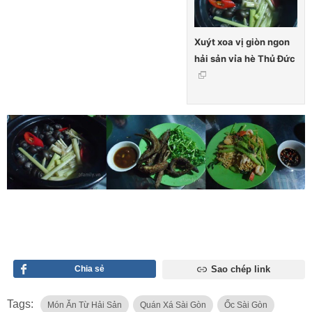
Xuýt xoa vị giòn ngon
hải sản vỉa hè Thủ Đức
Chia sẻ
Sao chép link
Tags:
Món Ăn Từ Hải Sản
Quán Xá Sài Gòn
Ốc Sài Gòn