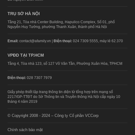
TRỤ SỞ HÀ NỘI
Tầng 21, Tòa nhà Center Building, Hapulico Complex, Số 01, phố
Nguyễn Huy Tưởng, phường Thanh Xuân, thành phố Hà Nội
Email:
contact@afamily.vn |
Điện thoại:
024 7309 5555, máy lẻ 62.370
VPĐD TẠI TP.HCM
Tầng 4, Tòa nhà 123, số 127 Võ Văn Tần, Phường Xuân Hòa, TPHCM
Điện thoại:
028 7307 7979
Giấy phép thiết lập trang thông tin điện tử tổng hợp trên mạng số
2217/GP-TTĐT do Sở Thông tin và Truyền thông Hà Nội cấp ngày 10
tháng 4 năm 2019
© Copyright 2008 - 2024 – Công ty Cổ phần VCCorp
Chính sách bảo mật