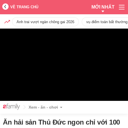
MỚI NHẤT
VỀ TRANG CHỦ
Anh trai vượt ngàn chông gai 2026
vụ điểm toán bất thường
Xem - ăn - chơi
Ăn hải sản Thủ Đức ngon chỉ với 100