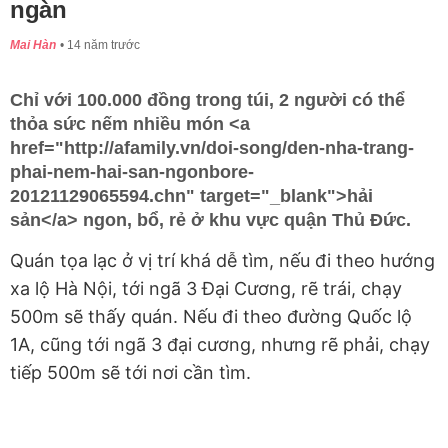
ngàn
Mai Hàn
14 năm trước
Chỉ với 100.000 đồng trong túi, 2 người có thể
thỏa sức nếm nhiều món <a
href="http://afamily.vn/doi-song/den-nha-trang-
phai-nem-hai-san-ngonbore-
20121129065594.chn" target="_blank">hải
sản</a> ngon, bổ, rẻ ở khu vực quận Thủ Đức.
Quán tọa lạc ở vị trí khá dễ tìm, nếu đi theo hướng
xa lộ Hà Nội, tới ngã 3 Đại Cương, rẽ trái, chạy
500m sẽ thấy quán. Nếu đi theo đường Quốc lộ
1A, cũng tới ngã 3 đại cương, nhưng rẽ phải, chạy
tiếp 500m sẽ tới nơi cần tìm.