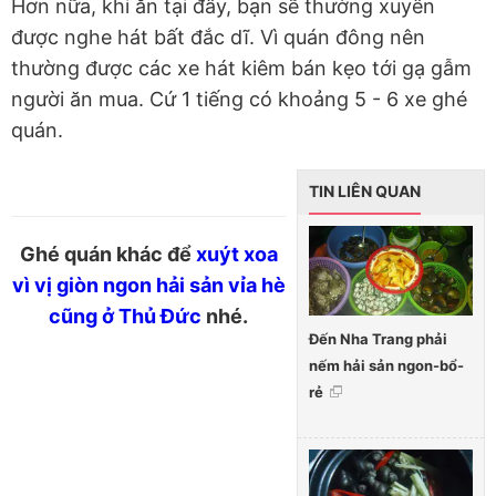
Hơn nữa, khi ăn tại đây, bạn sẽ thường xuyên
được nghe hát bất đắc dĩ. Vì quán đông nên
thường được các xe hát kiêm bán kẹo tới gạ gẫm
người ăn mua. Cứ 1 tiếng có khoảng 5 - 6 xe ghé
quán.
TIN LIÊN QUAN
Ghé quán khác để
xuýt xoa
vì vị giòn ngon hải sản vỉa hè
cũng ở Thủ Đức
nhé.
Đến Nha Trang phải
nếm hải sản ngon-bổ-
rẻ