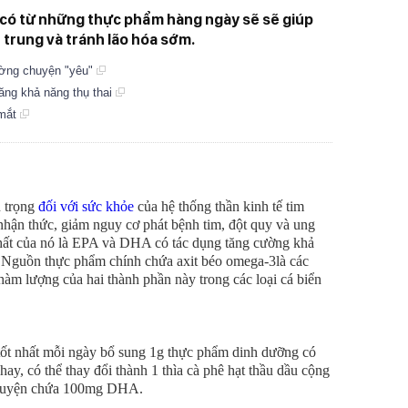
 có từ những thực phẩm hàng ngày sẽ sẽ giúp
ẻ trung và tránh lão hóa sớm.
ường chuyện "yêu"
ăng khả năng thụ thai
 mắt
n trọng
đối với sức khỏe
của hệ thống thần kinh tế tim
 nhận thức, giảm nguy cơ phát bệnh tim, đột quy và ung
nhất của nó là EPA và DHA có tác dụng tăng cường khả
. Nguồn thực phẩm chính chứa axit béo omega-3là các
 hàm lượng của hai thành phần này trong các loại cá biển
 tốt nhất mỗi ngày bổ sung 1g thực phẩm dinh dưỡng có
, có thể thay đổi thành 1 thìa cà phê hạt thầu dầu cộng
h luyện chứa 100mg DHA.