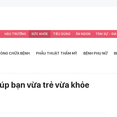
HẬU TRƯỜNG
SỨC KHỎE
TIÊU DÙNG
ĂN NGON
TÂM SỰ - GIA
ÒNG CHỮA BỆNH
PHẪU THUẬT THẨM MỸ
BỆNH PHỤ NỮ
B
iúp bạn vừa trẻ vừa khỏe