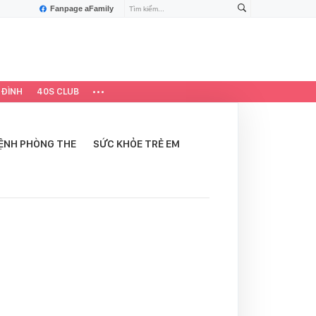
Fanpage aFamily
 ĐÌNH
40S CLUB
ỆNH PHÒNG THE
SỨC KHỎE TRẺ EM