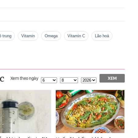
rẻ trung
Vitamin
Omega
Vitamin C
lão hoá
c
Xem theo ngày
XEM