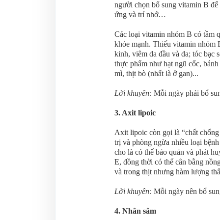
người chọn bổ sung vitamin B để c
ứng và trí nhớ…
Các loại vitamin nhóm B có tầm q
khỏe mạnh. Thiếu vitamin nhóm B 
kinh, viêm da đầu và da; tóc bạc
thực phẩm như hạt ngũ cốc, bánh 
mì, thịt bò (nhất là ở gan)...
Lời khuyên:
Mỗi ngày phải bổ sun
3. Axit lipoic
Axit lipoic còn gọi là “chất chốn
trị và phòng ngừa nhiều loại bệ
cho là có thể bảo quản và phát h
E, đồng thời có thể cân bằng nồn
và trong thịt nhưng hàm lượng thấ
Lời khuyên:
Mỗi ngày nên bổ sung
4. Nhân sâm