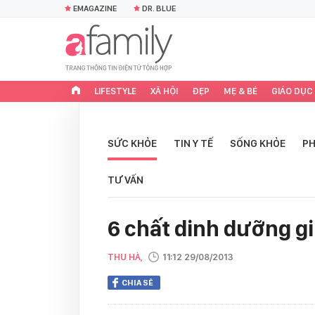
EMAGAZINE
DR. BLUE
LIFESTYLE
XÃ HỘI
ĐẸP
MẸ & BÉ
GIÁO DỤC
SỨC KHỎE
TIN Y TẾ
SỐNG KHỎE
PH
TƯ VẤN
6 chất dinh dưỡng g
THU HÀ,
11:12 29/08/2013
CHIA SẺ