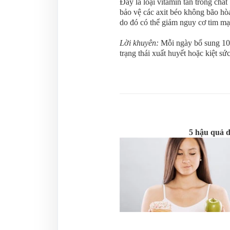
Đây là loại vitamin tan trong chấ
bảo vệ các axit béo không bão hò
do đó có thể giảm nguy cơ tim m
Lời khuyên:
Mỗi ngày bổ sung 10
trạng thái xuất huyết hoặc kiệt sức
5 hậu quả d