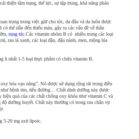
ải thiện tâm trạng, thể lực, sự tập trung, khả năng phản
uan trọng trong việc giữ cho tóc, da đầu và da luôn được
có thể dẫn đến thiếu máu, gây ra các vấn đề về thần
 sớm,
rụng tóc
.Các vitamin nhóm B có nhiều trong các loại
mì, rau lá xanh, các loại đậu, đậu nành, men, mộng lúa
g ít nhất 1-5 loại thực phẩm có chứa vitamin B.
g oxy hóa vạn năng”. Nó được sử dụng rộng rãi trong điều
nh như bệnh tim, tiểu đường… Chất dinh dưỡng này được
uy hiệu quả của các chất chống oxy khóa như vitamin C và
g độ đường huyết. Chất này thường có trong rau chân vịt
p.
 5-20 mg axit lipoic.