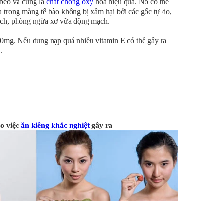
t béo và cũng là
chất chống oxy
hóa hiệu quả. Nó có thể
a trong màng tế bào không bị xâm hại bởi các gốc tự do,
ạch, phòng ngừa xơ vữa động mạch.
0mg. Nếu dung nạp quá nhiều vitamin E có thể gây ra
.
o việc
ăn kiêng khắc nghiệt
gây ra