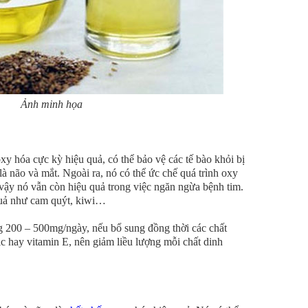
Ảnh minh họa
y hóa cực kỳ hiệu quả, có thể bảo vệ các tế bào khỏi bị
 là não và mắt. Ngoài ra, nó có thể ức chế quá trình oxy
 vậy nó vẫn còn hiệu quả trong việc ngăn ngừa bệnh tim.
quả như cam quýt, kiwi…
 200 – 500mg/ngày, nếu bổ sung đồng thời các chất
c hay vitamin E, nên giảm liều lượng mỗi chất dinh