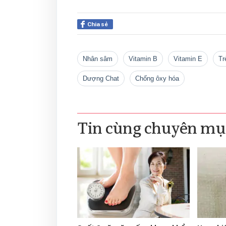
Chia sẻ
nhân sâm
vitamin B
vitamin E
t
Dượng Chat
chống ôxy hóa
Tin cùng chuyên mụ