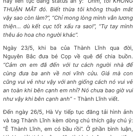
này liên tục đăng status ẩn ý:
“Uhm, tôi KHÔNG
THUẬN MẮT đó. Biết thừa tôi không thuận mắt
vậy sao còn làm?”, “Chỉ mong lòng mình vẫn lương
thiện... dù kết cục tốt xấu ra sao!”, “Tự tay mình
thêu áo hoa cho người khác”.
Ngày 23/5, khi ba của Thành Lĩnh qua đời,
Nguyên Bắc đưa bé Cọp về quê để chia buồn.
“Cảm ơn em đã đến với tư cách người nhà để
cùng đưa ba anh về nơi vĩnh cửu. Giá mà con
cũng vui vẻ như vậy với anh giống cách nó vui vẻ
an toàn khi bên cạnh em nhỉ? Nó chưa bao giờ vui
như vậy khi bên cạnh anh”
- Thành Lĩnh viết.
Đến ngày 26/5, Hà Vy tiếp tục đăng tải hình ảnh
và tag Thành Lĩnh kèm dòng chú thích gây chú ý:
“Ê Thành Lĩnh, em có bầu rồi”. Ở phần bình luận,