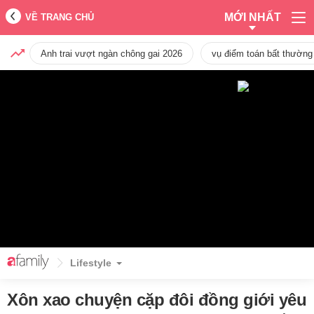
MỚI NHẤT
VỀ TRANG CHỦ
Anh trai vượt ngàn chông gai 2026
vụ điểm toán bất thường
Lifestyle
Xôn xao chuyện cặp đôi đồng giới yêu