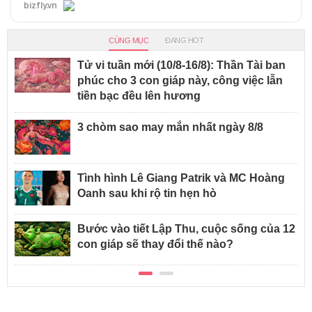
bizfly.vn
CÙNG MỤC
ĐANG HOT
Tử vi tuần mới (10/8-16/8): Thần Tài ban
phúc cho 3 con giáp này, công việc lẫn
tiền bạc đều lên hương
3 chòm sao may mắn nhất ngày 8/8
Tình hình Lê Giang Patrik và MC Hoàng
Oanh sau khi rộ tin hẹn hò
Bước vào tiết Lập Thu, cuộc sống của 12
con giáp sẽ thay đổi thế nào?