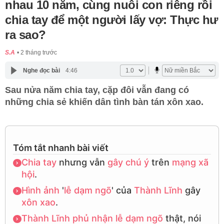
nhau 10 năm, cùng nuôi con riêng rồi
chia tay để một người lấy vợ: Thực hư
ra sao?
S.A
2 tháng trước
Nghe đọc bài
4:46
Sau nửa năm chia tay, cặp đôi vẫn đang có
những chia sẻ khiến dân tình bàn tán xôn xao.
Tóm tắt nhanh bài viết
Chia tay
nhưng vẫn
gây chú ý
trên
mạng xã
hội
.
Hình ảnh
'
lễ dạm ngõ
' của
Thành Lĩnh
gây
xôn xao
.
Thành Lĩnh
phủ nhận
lễ dạm ngõ
thật, nói