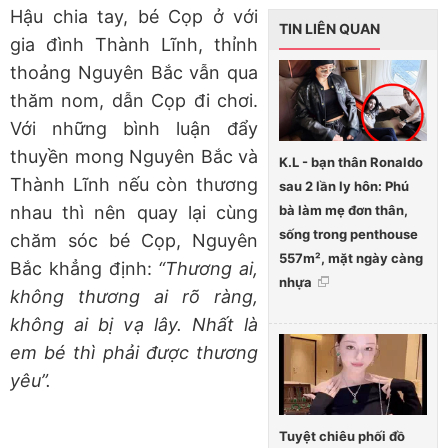
Hậu chia tay, bé Cọp ở với
TIN LIÊN QUAN
gia đình Thành Lĩnh, thỉnh
thoảng Nguyên Bắc vẫn qua
thăm nom, dẫn Cọp đi chơi.
Với những bình luận đẩy
thuyền mong Nguyên Bắc và
K.L - bạn thân Ronaldo
Thành Lĩnh nếu còn thương
sau 2 lần ly hôn: Phú
bà làm mẹ đơn thân,
nhau thì nên quay lại cùng
sống trong penthouse
chăm sóc bé Cọp, Nguyên
557m², mặt ngày càng
Bắc khẳng định:
“Thương ai,
nhựa
không thương ai rõ ràng,
không ai bị vạ lây. Nhất là
em bé thì phải được thương
yêu”.
Tuyệt chiêu phối đồ