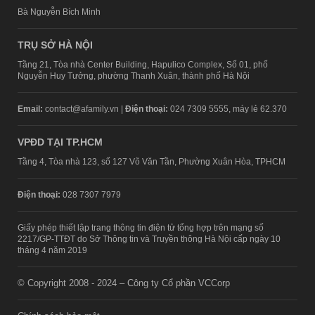
Bà Nguyễn Bích Minh
TRỤ SỞ HÀ NỘI
Tầng 21, Tòa nhà Center Building, Hapulico Complex, Số 01, phố
Nguyễn Huy Tưởng, phường Thanh Xuân, thành phố Hà Nội
Email:
contact@afamily.vn |
Điện thoại:
024 7309 5555, máy lẻ 62.370
VPĐD TẠI TP.HCM
Tầng 4, Tòa nhà 123, số 127 Võ Văn Tần, Phường Xuân Hòa, TPHCM
Điện thoại:
028 7307 7979
Giấy phép thiết lập trang thông tin điện tử tổng hợp trên mạng số
2217/GP-TTĐT do Sở Thông tin và Truyền thông Hà Nội cấp ngày 10
tháng 4 năm 2019
© Copyright 2008 - 2024 – Công ty Cổ phần VCCorp