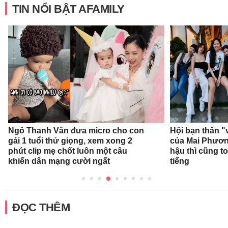
TIN NỔI BẬT AFAMILY
Ngô Thanh Vân đưa micro cho con
Hội bạn thân "
gái 1 tuổi thử giọng, xem xong 2
của Mai Phươ
phút clip mẹ chốt luôn một câu
hậu thì cũng t
khiến dân mạng cười ngất
tiếng
ĐỌC THÊM