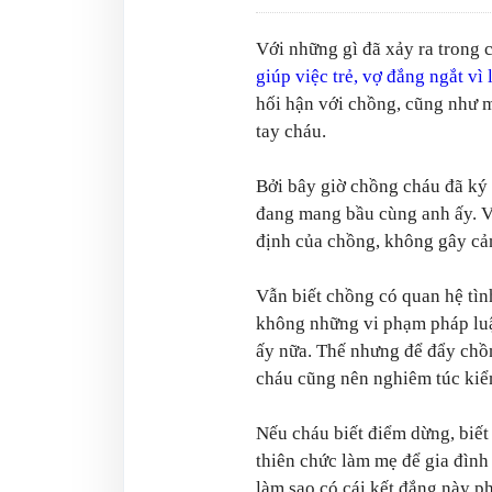
Với những gì đã xảy ra trong
giúp việc trẻ, vợ đắng ngắt vì
hối hận với chồng, cũng như 
tay cháu.
Bởi bây giờ chồng cháu đã ký 
đang mang bầu cùng anh ấy. V
định của chồng, không gây cản
Vẫn biết chồng có quan hệ tình
không những vi phạm pháp luậ
ấy nữa. Thế nhưng để đẩy ch
cháu cũng nên nghiêm túc kiể
Nếu cháu biết điểm dừng, biết
thiên chức làm mẹ để gia đình 
làm sao có cái kết đắng này p