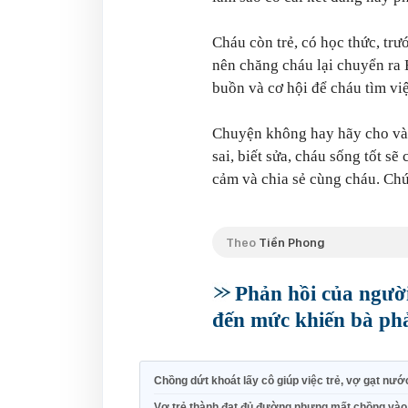
Cháu còn trẻ, có học thức, tr
nên chăng cháu lại chuyển ra 
buồn và cơ hội để cháu tìm vi
Chuyện không hay hãy cho vào 
sai, biết sửa, cháu sống tốt 
cảm và chia sẻ cùng cháu. Ch
Theo
Tiền Phong
Phản hồi của ngườ
đến mức khiến bà ph
Chồng dứt khoát lấy cô giúp việc trẻ, vợ gạt nướ
Vợ trẻ thành đạt đủ đường nhưng mất chồng vào t