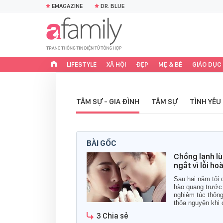
EMAGAZINE
DR. BLUE
LIFESTYLE
XÃ HỘI
ĐẸP
MẸ & BÉ
GIÁO DỤC
TÂM SỰ - GIA ĐÌNH
TÂM SỰ
TÌNH YÊU
BÀI GỐC
Chồng lạnh lù
ngắt vì lỗi h
Sau hai năm tôi 
hào quang trước
nghiêm túc thông
thỏa nguyện khi 
3 Chia sẻ