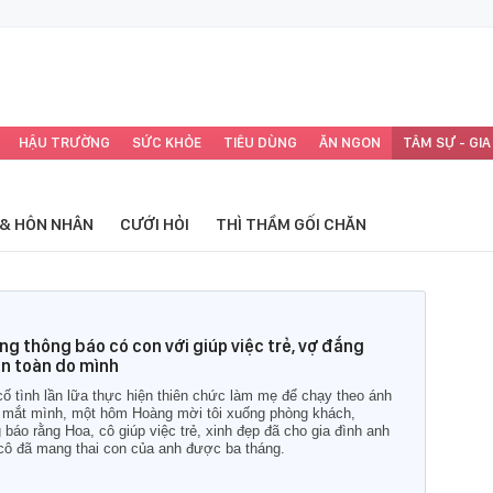
HẬU TRƯỜNG
SỨC KHỎE
TIÊU DÙNG
ĂN NGON
TÂM SỰ - GIA
 & HÔN NHÂN
CƯỚI HỎI
THÌ THẦM GỐI CHĂN
ng thông báo có con với giúp việc trẻ, vợ đắng
oàn toàn do mình
cố tình lần lữa thực hiện thiên chức làm mẹ để chạy theo ánh
 mắt mình, một hôm Hoàng mời tôi xuống phòng khách,
 báo rằng Hoa, cô giúp việc trẻ, xinh đẹp đã cho gia đình anh
cô đã mang thai con của anh được ba tháng.