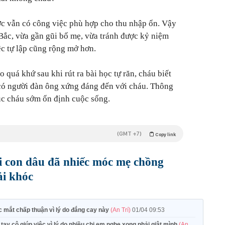
ước vẫn có công việc phù hợp cho thu nhập ổn. Vậy
Bắc, vừa gần gũi bố mẹ, vừa tránh được kỷ niệm
ệc tự lập cũng rộng mở hơn.
quá khứ sau khi rút ra bài học tự răn, cháu biết
sẽ có người đàn ông xứng đáng đến với cháu. Thông
úc cháu sớm ổn định cuộc sống.
(GMT +7)
Copy link
i con dâu đã nhiếc móc mẹ chồng
ải khóc
c mắt chấp thuận vì lý do đắng cay này
(An Trí)
01/04 09:53
ay cô giúp việc vì lý do nhiều chị em nghe xong phải giật mình
(An