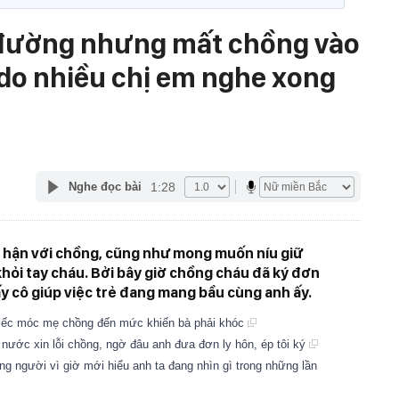
ủ đường nhưng mất chồng vào
ý do nhiều chị em nghe xong
1:28
Nghe đọc bài
i hận với chồng, cũng như mong muốn níu giữ
khỏi tay cháu. Bởi bây giờ chồng cháu đã ký đơn
ấy cô giúp việc trẻ đang mang bầu cùng anh ấy.
hiếc móc mẹ chồng đến mức khiến bà phải khóc
g nước xin lỗi chồng, ngờ đâu anh đưa đơn ly hôn, ép tôi ký
ững người vì giờ mới hiểu anh ta đang nhìn gì trong những lần