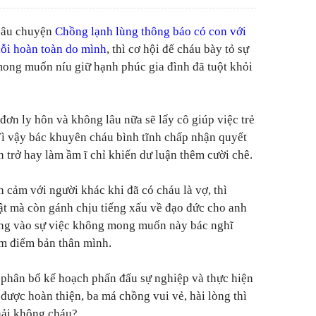
 câu chuyện
Chồng lạnh lùng thông báo có con với
 lỗi hoàn toàn do mình
, thì cơ hội để cháu bày tỏ sự
mong muốn níu giữ hạnh phúc gia đình đã tuột khỏi
đơn ly hôn và không lâu nữa sẽ lấy cô giúp việc trẻ
ì vậy bác khuyên cháu bình tĩnh chấp nhận quyết
 trở hay làm ầm ĩ chỉ khiến dư luận thêm cười chê.
 cảm với người khác khi đã có cháu là vợ, thì
t mà còn gánh chịu tiếng xấu về đạo đức cho anh
ồng vào sự việc không mong muốn này bác nghĩ
m điểm bản thân mình.
 phân bổ kế hoạch phấn đấu sự nghiệp và thực hiện
được hoàn thiện, ba má chồng vui vẻ, hài lòng thì
hải không cháu?