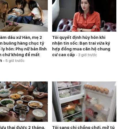
làm dâu xứ Hàn, mẹ 2
Tôi quyết định hủy hôn khi
n buông hàng chục tỷ
nhận tin sốc: Bạn trai vừa ký
ly hôn: Phụ nữ bản lĩnh
hợp đồng mua căn hộ chung
n chứ không để mất
cư cao cấp
-
3 giờ trước
an
-
5 giờ trước
lưu thai được 2 tháng,
Tôi sang chị chồng chơi, mở tủ