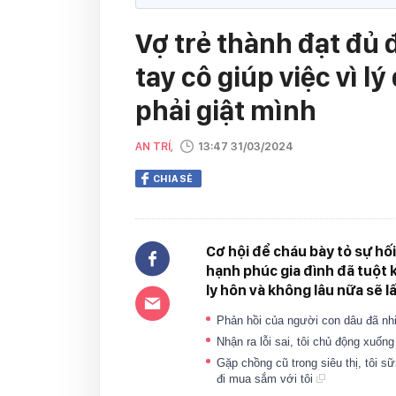
Vợ trẻ thành đạt đ
tay cô giúp việc vì l
phải giật mình
AN TRÍ,
13:47 31/03/2024
CHIA SẺ
Cơ hội để cháu bày tỏ sự hố
hạnh phúc gia đình đã tuột 
ly hôn và không lâu nữa sẽ l
Phản hồi của người con dâu đã n
Nhận ra lỗi sai, tôi chủ động xuốn
Gặp chồng cũ trong siêu thị, tôi s
đi mua sắm với tôi