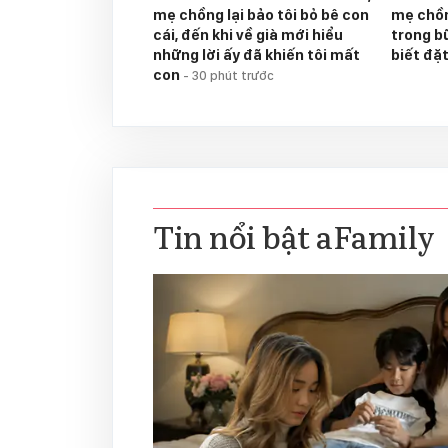
mẹ chồng lại bảo tôi bỏ bê con
mẹ chồn
cái, đến khi về già mới hiểu
trong b
những lời ấy đã khiến tôi mất
biết đặ
con
-
30 phút trước
Tin nổi bật aFamily