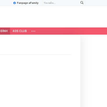
Fanpage aFamily
 ĐÌNH
40S CLUB