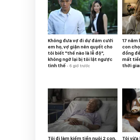
Không đưa vợ đi dự đám cưới
17 năm 
em họ, vợ giận nên quyết cho
con chọ
tôi biết "thế nào là lễ độ",
đồng để 
không ngờ lại bị tôi lật ngược
mất tiề
tình thế
thời gi
-
6 giờ trước
Tôi đi làm kiếm tiền nuôi 2 con,
Tôi vừa 