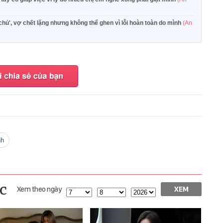
 chủ', vợ chết lặng nhưng không thể ghen vì lỗi hoàn toàn do mình
(An
nh
c
Xem theo ngày
XEM