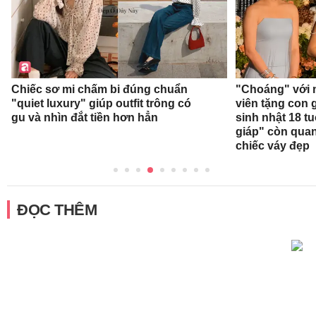
Chiếc sơ mi chấm bi đúng chuẩn
"Choáng" với 
"quiet luxury" giúp outfit trông có
viên tặng con g
gu và nhìn đắt tiền hơn hẳn
sinh nhật 18 t
giáp" còn qua
chiếc váy đẹp
ĐỌC THÊM