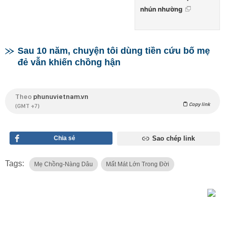
nhún nhường
Sau 10 năm, chuyện tôi dùng tiền cứu bố mẹ
đẻ vẫn khiến chồng hận
Theo
phunuvietnam.vn
Copy link
(GMT +7)
Chia sẻ
Sao chép link
Tags:
Mẹ Chồng-Nàng Dâu
Mất Mát Lớn Trong Đời