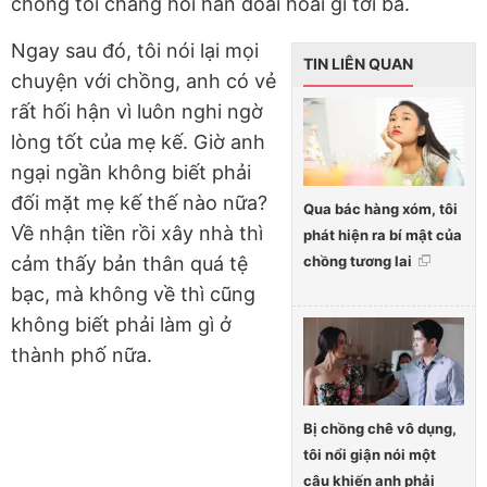
chồng tôi chẳng hỏi han đoái hoài gì tới bà.
Ngay sau đó, tôi nói lại mọi
TIN LIÊN QUAN
chuyện với chồng, anh có vẻ
rất hối hận vì luôn nghi ngờ
lòng tốt của mẹ kế. Giờ anh
ngại ngần không biết phải
đối mặt mẹ kế thế nào nữa?
Qua bác hàng xóm, tôi
Về nhận tiền rồi xây nhà thì
phát hiện ra bí mật của
chồng tương lai
cảm thấy bản thân quá tệ
bạc, mà không về thì cũng
không biết phải làm gì ở
thành phố nữa.
Bị chồng chê vô dụng,
tôi nổi giận nói một
câu khiến anh phải