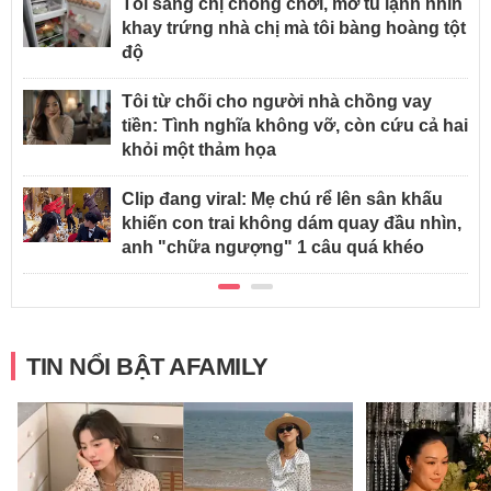
Tôi sang chị chồng chơi, mở tủ lạnh nhìn
khay trứng nhà chị mà tôi bàng hoàng tột
độ
Tôi từ chối cho người nhà chồng vay
tiền: Tình nghĩa không vỡ, còn cứu cả hai
khỏi một thảm họa
Clip đang viral: Mẹ chú rể lên sân khấu
khiến con trai không dám quay đầu nhìn,
anh "chữa ngượng" 1 câu quá khéo
TIN NỔI BẬT AFAMILY