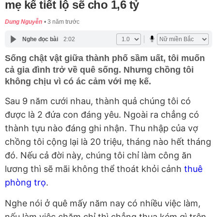
mẹ kế tiết lộ sẽ cho 1,6 tỷ
Dung Nguyễn
3 năm trước
Nghe đọc bài
2:02
Sống chật vật giữa thành phố sầm uất, tôi muốn
cả gia đình trở về quê sống. Nhưng chồng tôi
không chịu vì có ác cảm với mẹ kế.
Sau 9 năm cưới nhau, thành quả chúng tôi có
được là 2 đứa con đáng yêu. Ngoài ra chẳng có
thành tựu nào đáng ghi nhận. Thu nhập của vợ
chồng tôi cộng lại là 20 triệu, tháng nào hết tháng
đó. Nếu cả đời này, chúng tôi chỉ làm công ăn
lương thì sẽ mãi không thể thoát khỏi cảnh
thuê
phòng trọ
.
Nghe nói ở quê mấy năm nay có nhiều việc làm,
nếu làm việc chăm chỉ thì chẳng thua kém gì trên