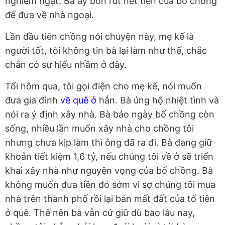
nghiêm ngặt. Bà ấy bòn rút hết tiền của bố chồng
để đưa về nhà ngoại.
Lần đầu tiên chồng nói chuyện này, mẹ kế là
người tốt, tôi không tin bà lại làm như thế, chắc
chắn có sự hiểu nhầm ở đây.
Tối hôm qua, tôi gọi điện cho mẹ kế, nói muốn
đưa gia đình
về quê ở
hẳn. Bà ủng hộ nhiệt tình và
nói ra ý định xây nhà. Bà bảo ngày bố chồng còn
sống, nhiều lần muốn xây nhà cho chồng tôi
nhưng chưa kịp làm thì ông đã ra đi. Bà đang giữ
khoản tiết kiệm 1,6 tỷ, nếu chúng tôi về ở sẽ triển
khai xây nhà như nguyện vọng của bố chồng. Bà
không muốn đưa tiền đó sớm vì sợ chúng tôi mua
nhà trên thành phố rồi lại bán mất đất của tổ tiên
ở quê. Thế nên bà vẫn cứ giữ dù bao lâu nay,