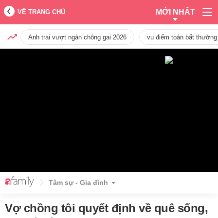
MỚI NHẤT
VỀ TRANG CHỦ
Anh trai vượt ngàn chông gai 2026
vụ điểm toán bất thường
Tâm sự - Gia đình
Vợ chồng tôi quyết định về quê sống,