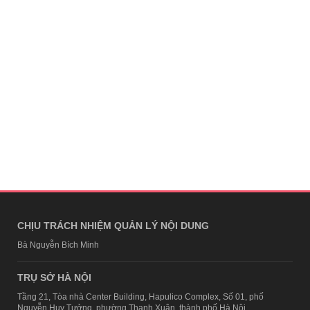
CHỊU TRÁCH NHIỆM QUẢN LÝ NỘI DUNG
Bà Nguyễn Bích Minh
TRỤ SỞ HÀ NỘI
Tầng 21, Tòa nhà Center Building, Hapulico Complex, Số 01, phố
Nguyễn Huy Tưởng, phường Thanh Xuân, thành phố Hà Nội