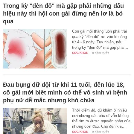
Trong kỳ "đèn đỏ" mà gặp phải những dấu
hiệu này thì hội con gái đừng nên lơ là bỏ
qua
Con gái mỗi tháng luôn phải trải
qua kỳ "đèn đỏ" rơi vào khoảng
từ 4 - 6 ngày. Tuy nhiên, nếu
trong kỳ "đèn đỏ" mà gặp phải…
SỨC KHỎE
-
8 năm trước
Đau bụng dữ dội từ khi 11 tuổi, đến lúc 18,
cô gái mới biết mình có thể vô sinh vì bệnh
phụ nữ dễ mắc nhưng khó chữa
Thời điểm đó, dù khám ở nhiều
nơi nhưng các bác sĩ vẫn không
thể tìm ra được nguyên nhân của
những cơn đau. Cho đến khi…
SỨC KHỎE
-
9 năm trước