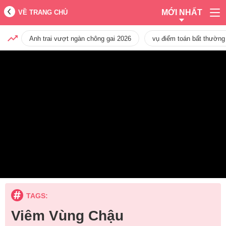
MỚI NHẤT
VỀ TRANG CHỦ
Anh trai vượt ngàn chông gai 2026
vụ điểm toán bất thường
TAGS:
Viêm Vùng Chậu