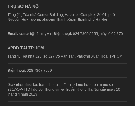
TRỤ SỞ HÀ NỘI
Tầng 21, Tòa nhà Center Building, Hapulico Complex, Số 01, phố
Nguyễn Huy Tưởng, phường Thanh Xuân, thành phố Hà Nội
Email:
contact@afamily.vn |
Điện thoại:
024 7309 5555, máy lẻ 62.370
VPĐD TẠI TP.HCM
Tầng 4, Tòa nhà 123, số 127 Võ Văn Tần, Phường Xuân Hòa, TPHCM
Điện thoại:
028 7307 7979
Giấy phép thiết lập trang thông tin điện tử tổng hợp trên mạng số
2217/GP-TTĐT do Sở Thông tin và Truyền thông Hà Nội cấp ngày 10
tháng 4 năm 2019
© Copyright 2008 - 2024 – Công ty Cổ phần VCCorp
Chính sách bảo mật