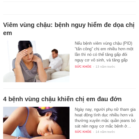
Viêm vùng chậu: bệnh nguy hiểm đe dọa chị
em
Nếu bệnh viêm vùng chậu (PID)
“tấn công” chị em nhiều hơn một
lần thì nó có thể tăng gấp đôi
nguy cơ vô sinh, và tăng gấp
bốn…
SỨC KHỎE
-
13 năm trước
4 bệnh vùng chậu khiến chị em đau đớn
Ngày nay, người phụ nữ tham gia
hoạt động tình dục nhiều hơn và
thường xuyên mặc quần jeans bó
sát nên nguy cơ mắc bệnh ở…
SỨC KHỎE
-
14 năm trước