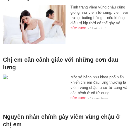
Tình trạng viêm vùng chậu cũng
giống như viêm tử cung, viêm vòi
trứng, buồng trứng... nếu không
điều trị kịp thời có thể gây vô…
SỨC KHỎE
-
11 năm trước
Chị em cần cảnh giác với những cơn đau
lưng
Một số bệnh phụ khoa phổ biến
khiến chị em đau lưng thường là
viêm vùng chậu, u xơ tử cung và
các bệnh ở cổ tử cung...
SỨC KHỎE
-
12 năm trước
Nguyên nhân chính gây viêm vùng chậu ở
chị em