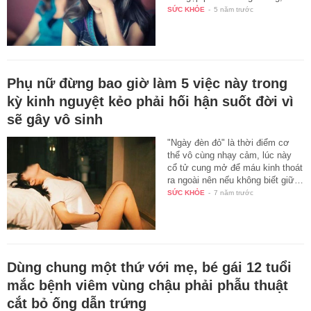
SỨC KHỎE
-
5 năm trước
Phụ nữ đừng bao giờ làm 5 việc này trong
kỳ kinh nguyệt kẻo phải hối hận suốt đời vì
sẽ gây vô sinh
"Ngày đèn đỏ" là thời điểm cơ
thể vô cùng nhạy cảm, lúc này
cổ tử cung mở để máu kinh thoát
ra ngoài nên nếu không biết giữ…
SỨC KHỎE
-
7 năm trước
Dùng chung một thứ với mẹ, bé gái 12 tuổi
mắc bệnh viêm vùng chậu phải phẫu thuật
cắt bỏ ống dẫn trứng