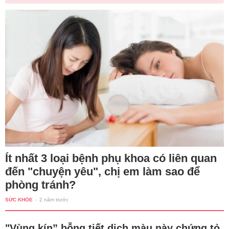
Ít nhất 3 loại bệnh phụ khoa có liên quan
đến "chuyện yêu", chị em làm sao để
phòng tránh?
SỨC KHỎE
-
2 năm trước
"Vùng kín” bỗng tiết dịch màu này chứng tỏ