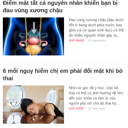
Điểm mặt tất cả nguyên nhân khiến bạn bị
đau vùng xương chậu
Đau vùng xương chậu (đau dưới
rốn ở bụng dưới phía trước bao
gồm cả cơ quan sinh dục) có thể
do nhiều nguyên nhân gây ra,…
SỨC KHỎE
-
13 năm trước
6 mối nguy hiểm chị em phải đối mặt khi bỏ
thai
Nhìn từ góc độ y học, việc bỏ
thai có thể có ảnh hưởng rất lớn
đến sức khỏe và tâm lý của
người phụ nữ cho dù thai kỳ…
SỨC KHỎE
-
13 năm trước