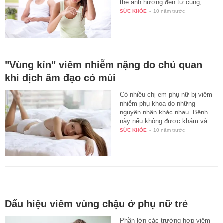
thể ảnh hưởng đến tử cung,…
SỨC KHỎE
-
10 năm trước
"Vùng kín" viêm nhiễm nặng do chủ quan
khi dịch âm đạo có mùi
Có nhiều chị em phụ nữ bị viêm
nhiễm phụ khoa do những
nguyên nhân khác nhau. Bệnh
này nếu không được khám và…
SỨC KHỎE
-
10 năm trước
Dấu hiệu viêm vùng chậu ở phụ nữ trẻ
Phần lớn các trường hợp viêm