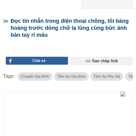
Đọc tin nhắn trong điện thoại chồng, tôi bàng
hoàng trước dòng chữ lạ lùng cùng bức ảnh
bàn tay rỉ máu
Chia sẻ
Sao chép link
Tags:
Chuyện Gia Đình
Tâm Sự Gia Đình
Tâm Sự Phu Nữ
Tâm