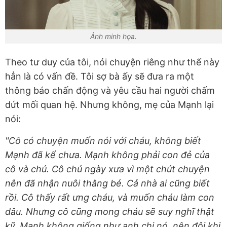
Ảnh minh họa.
Theo tư duy của tôi, nói chuyện riêng như thế này
hẳn là có vấn đề. Tôi sợ bà ấy sẽ đưa ra một
thông báo chấn động và yêu cầu hai người chấm
dứt mối quan hệ. Nhưng không, mẹ của Mạnh lại
nói:
"Cô có chuyện muốn nói với cháu, không biết
Mạnh đã kể chưa. Mạnh không phải con đẻ của
cô và chú. Cô chú ngày xưa vì một chút chuyện
nên đã nhận nuôi thằng bé. Cả nhà ai cũng biết
rồi. Cô thấy rất ưng cháu, và muốn cháu làm con
dâu. Nhưng cô cũng mong cháu sẽ suy nghĩ thật
kỹ. Mạnh không giống như anh chị nó, nên đôi khi