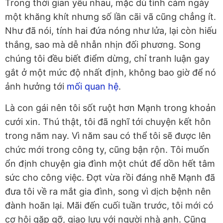
Trong thời gian yêu nhau, mặc dù tình cảm ngày
một khăng khít nhưng số lần cãi vã cũng chẳng ít.
Như đã nói, tính hai đứa nóng như lửa, lại còn hiếu
thắng, sao mà dễ nhẫn nhịn đối phương. Song
chúng tôi đều biết điểm dừng, chỉ tranh luận gay
gắt ở một mức độ nhất định, không bao giờ để nó
ảnh hưởng tới
mối quan hệ
.
Là con gái nên tôi sốt ruột hơn Mạnh trong khoản
cưới xin. Thú thật, tôi đã nghĩ tới chuyện kết hôn
trong năm nay. Vì năm sau có thể tôi sẽ được lên
chức mới trong công ty, cũng bận rộn. Tôi muốn
ổn định chuyện gia đình một chút để dồn hết tâm
sức cho công việc. Đợt vừa rồi đáng nhẽ Mạnh đã
đưa tôi về ra mắt gia đình, song vì dịch bệnh nên
đành hoãn lại. Mãi đến cuối tuần trước, tôi mới có
cơ hội gặp gỡ, giao lưu với người nhà anh. Cũng