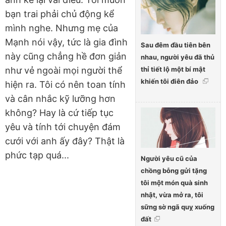
bạn trai phải chủ động kể
mình nghe. Nhưng mẹ của
Mạnh nói vậy, tức là gia đình
Sau đêm đầu tiên bên
này cũng chẳng hề đơn giản
nhau, người yêu đã thủ
thỉ tiết lộ một bí mật
như vẻ ngoài mọi người thể
khiến tôi điên đảo
hiện ra. Tôi có nên toan tính
và cân nhắc kỹ lưỡng hơn
không? Hay là cứ tiếp tục
yêu và tính tới chuyện đám
cưới với anh ấy đây? Thật là
phức tạp quá...
Người yêu cũ của
chồng bỗng gửi tặng
tôi một món quà sinh
nhật, vừa mở ra, tôi
sững sờ ngã quỵ xuống
đất