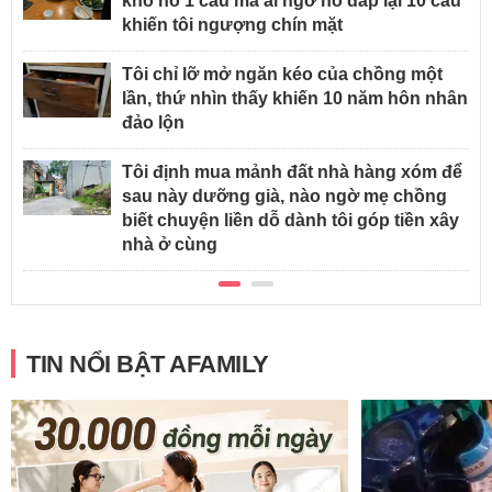
khó nó 1 câu mà ai ngờ nó đáp lại 10 câu
khiến tôi ngượng chín mặt
Tôi chỉ lỡ mở ngăn kéo của chồng một
lần, thứ nhìn thấy khiến 10 năm hôn nhân
đảo lộn
Tôi định mua mảnh đất nhà hàng xóm để
sau này dưỡng già, nào ngờ mẹ chồng
biết chuyện liền dỗ dành tôi góp tiền xây
nhà ở cùng
TIN NỔI BẬT AFAMILY