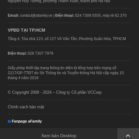
Nguyễn Huy Tưởng, phường Thanh Xuân, thành phố Hà Nội
Email:
contact@afamily.vn |
Điện thoại:
024 7309 5555, máy lẻ 62.370
VPĐD TẠI TP.HCM
Tầng 4, Tòa nhà 123, số 127 Võ Văn Tần, Phường Xuân Hòa, TPHCM
Điện thoại:
028 7307 7979
Giấy phép thiết lập trang thông tin điện tử tổng hợp trên mạng số
2217/GP-TTĐT do Sở Thông tin và Truyền thông Hà Nội cấp ngày 10
tháng 4 năm 2019
© Copyright 2008 - 2024 – Công ty Cổ phần VCCorp
Chính sách bảo mật
Fanpage aFamily
Xem bản Desktop