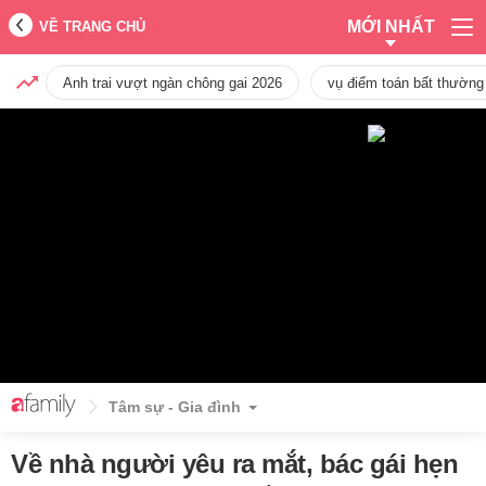
MỚI NHẤT
VỀ TRANG CHỦ
Anh trai vượt ngàn chông gai 2026
vụ điểm toán bất thường
Tâm sự - Gia đình
Về nhà người yêu ra mắt, bác gái hẹn