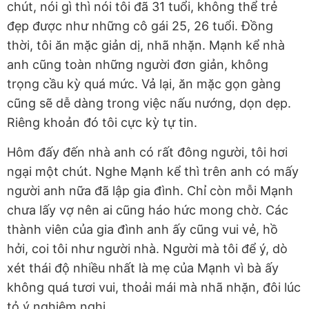
chút, nói gì thì nói tôi đã 31 tuổi, không thể trẻ
đẹp được như những cô gái 25, 26 tuổi. Đồng
thời, tôi ăn mặc giản dị, nhã nhặn. Mạnh kể nhà
anh cũng toàn những người đơn giản, không
trọng cầu kỳ quá mức. Vả lại, ăn mặc gọn gàng
cũng sẽ dễ dàng trong việc nấu nướng, dọn dẹp.
Riêng khoản đó tôi cực kỳ tự tin.
Hôm đấy đến nhà anh có rất đông người, tôi hơi
ngại một chút. Nghe Mạnh kể thì trên anh có mấy
người anh nữa đã lập gia đình. Chỉ còn mỗi Mạnh
chưa lấy vợ nên ai cũng háo hức mong chờ. Các
thành viên của gia đình anh ấy cũng vui vẻ, hồ
hởi, coi tôi như người nhà. Người mà tôi để ý, dò
xét thái độ nhiều nhất là mẹ của Mạnh vì bà ấy
không quá tươi vui, thoải mái mà nhã nhặn, đôi lúc
tỏ ý nghiêm nghị.