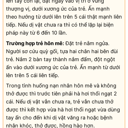
lên tay còn lại, đặt ngay vào vị trí ở vùng
thượng vị, dưới xương ức của trẻ. Ấn mạnh
theo hướng từ dưới lên trên 5 cái thật mạnh liên
tiếp. Nếu dị vật chưa ra thì có thể lặp lại biện
pháp này từ 6 đến 10 lần.
Trường hợp trẻ hôn mê:
Đặt trẻ nằm ngửa.
Người sơ cứu quỳ gối, tựa hai chân hai bên đùi
trẻ. Nắm 2 bàn tay thành nắm đấm, đột ngột
ấn vào dưới xương ức của trẻ. Ấn mạnh từ dưới
lên trên 5 cái liên tiếp.
Trong tình huống nạn nhân hôn mê và không
thở được thì trước tiên phải hà hơi thổi ngạt 2
cái. Nếu dị vật vẫn chưa ra, trẻ vẫn chưa thở
được thì kết hợp vừa hà hơi thổi ngạt vừa dùng
tay ấn cho đến khi dị vật văng ra hoặc bệnh
nhân khóc, thở được, hồng hào hơn.