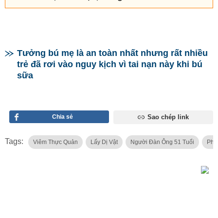
Tưởng bú mẹ là an toàn nhất nhưng rất nhiều
trẻ đã rơi vào nguy kịch vì tai nạn này khi bú
sữa
Chia sẻ
Sao chép link
Tags:
Viêm Thực Quản
Lấy Dị Vật
Người Đàn Ông 51 Tuổi
Phư