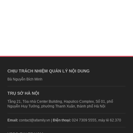
CHỊU TRÁCH NHIỆM QUẢN LÝ NỘI DUNG
Bà Nguyễn Bích Minh
TRỤ SỞ HÀ NỘI
Tầng 21, Tòa nhà Center Building, Hapulico Complex, Số 01, phố
Nguyễn Huy Tưởng, phường Thanh Xuân, thành phố Hà Nội
Email:
contact@afamily.vn |
Điện thoại:
024 7309 5555, máy lẻ 62.370