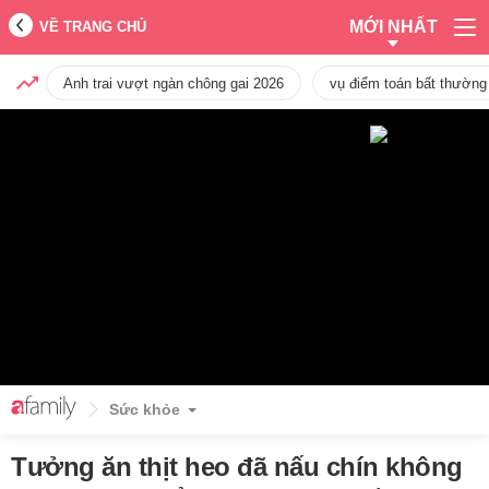
MỚI NHẤT
VỀ TRANG CHỦ
Anh trai vượt ngàn chông gai 2026
vụ điểm toán bất thường
Sức khỏe
Tưởng ăn thịt heo đã nấu chín không