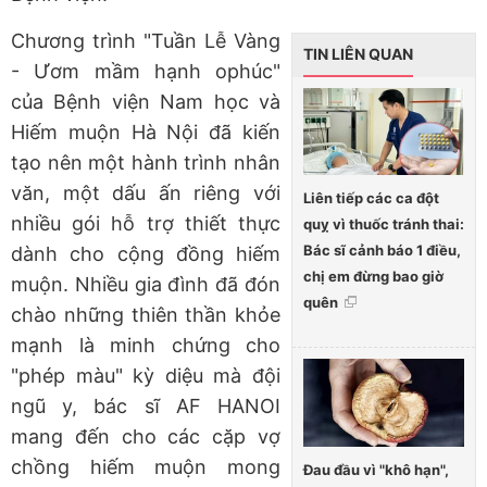
Chương trình "Tuần Lễ Vàng
TIN LIÊN QUAN
- Ươm mầm hạnh ophúc"
của Bệnh viện Nam học và
Hiếm muộn Hà Nội đã kiến
tạo nên một hành trình nhân
văn, một dấu ấn riêng với
Liên tiếp các ca đột
nhiều gói hỗ trợ thiết thực
quỵ vì thuốc tránh thai:
Bác sĩ cảnh báo 1 điều,
dành cho cộng đồng hiếm
chị em đừng bao giờ
muộn. Nhiều gia đình đã đón
quên
chào những thiên thần khỏe
mạnh là minh chứng cho
"phép màu" kỳ diệu mà đội
ngũ y, bác sĩ AF HANOI
mang đến cho các cặp vợ
chồng hiếm muộn mong
Đau đầu vì "khô hạn",