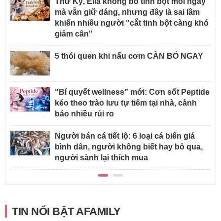
Thư Kỳ, Ella không bỏ tinh bột mỗi ngày
mà vẫn giữ dáng, nhưng đây là sai lầm
khiến nhiều người "cắt tinh bột càng khó
giảm cân"
5 thói quen khi nấu cơm CẦN BỎ NGAY
“Bí quyết wellness” mới: Cơn sốt Peptide
kéo theo trào lưu tự tiêm tại nhà, cảnh
báo nhiều rủi ro
Người bán cá tiết lộ: 6 loại cá biển giá
bình dân, người không biết hay bỏ qua,
người sành lại thích mua
TIN NỔI BẬT AFAMILY