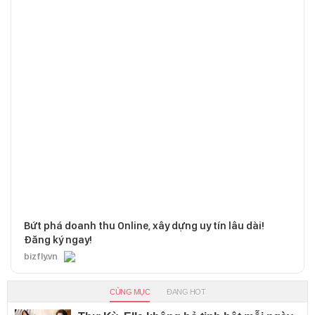
Bứt phá doanh thu Online, xây dựng uy tín lâu dài!
Đăng ký ngay!
bizfly.vn
CÙNG MỤC
ĐANG HOT