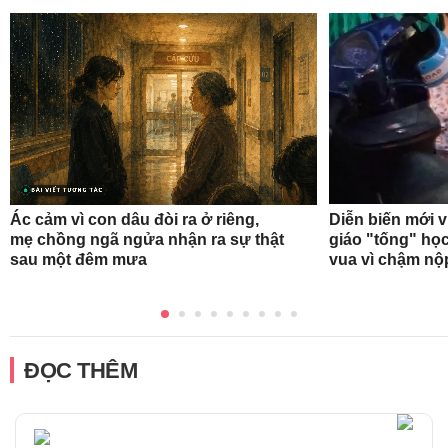
Ác cảm vì con dâu đòi ra ở riêng,
Diễn biến mới 
mẹ chồng ngã ngửa nhận ra sự thật
giáo "tống" học
sau một đêm mưa
vua vì chậm nộ
ĐỌC THÊM