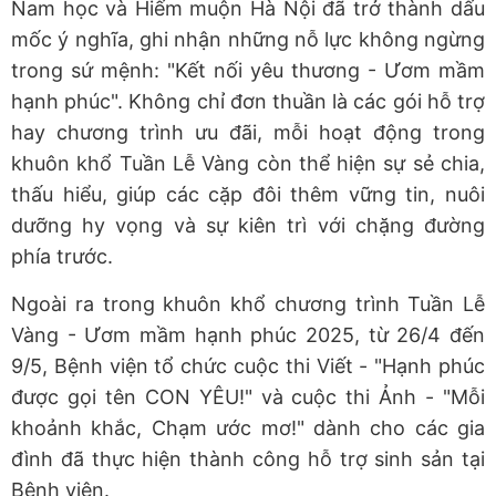
Nam học và Hiếm muộn Hà Nội đã trở thành dấu
mốc ý nghĩa, ghi nhận những nỗ lực không ngừng
trong sứ mệnh: "Kết nối yêu thương - Ươm mầm
hạnh phúc". Không chỉ đơn thuần là các gói hỗ trợ
hay chương trình ưu đãi, mỗi hoạt động trong
khuôn khổ Tuần Lễ Vàng còn thể hiện sự sẻ chia,
thấu hiểu, giúp các cặp đôi thêm vững tin, nuôi
dưỡng hy vọng và sự kiên trì với chặng đường
phía trước.
Ngoài ra trong khuôn khổ chương trình Tuần Lễ
Vàng - Ươm mầm hạnh phúc 2025, từ 26/4 đến
9/5, Bệnh viện tổ chức cuộc thi Viết - "Hạnh phúc
được gọi tên CON YÊU!" và cuộc thi Ảnh - "Mỗi
khoảnh khắc, Chạm ước mơ!" dành cho các gia
đình đã thực hiện thành công hỗ trợ sinh sản tại
Bệnh viện.