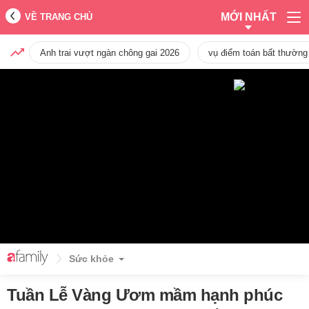
MỚI NHẤT
VỀ TRANG CHỦ
Anh trai vượt ngàn chông gai 2026
vụ điểm toán bất thường
Sức khỏe
Tuần Lễ Vàng Ươm mầm hạnh phúc