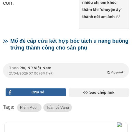
con.
nhiều chị em khóc
thầm khi "chuyện ấy"
thành nỗi ám ảnh
Mổ đẻ cấp cứu kết hợp bóc tách u nang buồng
trứng thành công cho sản phụ
Theo
Phụ Nữ Việt Nam
Copy link
21/04/2025 07:00 (GMT +7)
Chia sẻ
Sao chép link
Tags:
Hiếm Muộn
Tuần Lễ Vàng