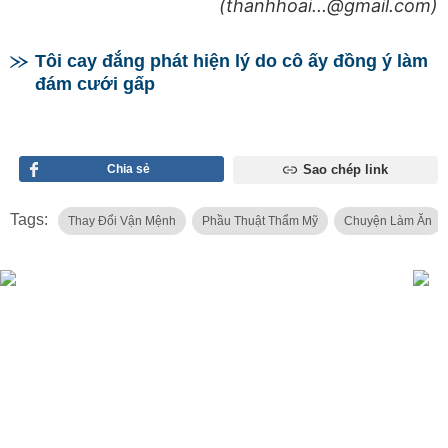
(thanhhoai...@gmail.com)
Tôi cay đắng phát hiện lý do cô ấy đồng ý làm
đám cưới gấp
Chia sẻ
Sao chép link
Tags:
Thay Đổi Vận Mệnh
Phầu Thuật Thẩm Mỹ
Chuyện Làm Ăn