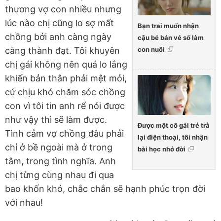
thương vợ con nhiều nhưng
lúc nào chị cũng lo sợ mất
Bạn trai muốn nhận
chồng bởi anh càng ngày
cậu bé bán vé số làm
con nuôi
càng thành đạt. Tôi khuyên
chị gái không nên quá lo lắng
khiến bản thân phải mệt mỏi,
cứ chịu khó chăm sóc chồng
con vì tôi tin anh rể nói được
như vậy thì sẽ làm được.
Được một cô gái trẻ trả
Tình cảm vợ chồng đâu phải
lại điện thoại, tôi nhận
chỉ ở bề ngoài mà ở trong
bài học nhớ đời
tâm, trong tình nghĩa. Anh
chị từng cùng nhau đi qua
bao khốn khó, chắc chắn sẽ hạnh phúc trọn đời
với nhau!