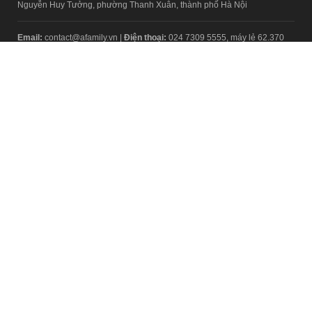
Nguyễn Huy Tưởng, phường Thanh Xuân, thành phố Hà Nội
Email:
contact@afamily.vn |
Điện thoại:
024 7309 5555, máy lẻ 62.370
VPĐD TẠI TP.HCM
Tầng 4, Tòa nhà 123, số 127 Võ Văn Tần, Phường Xuân Hòa, TPHCM
Điện thoại:
028 7307 7979
Giấy phép thiết lập trang thông tin điện tử tổng hợp trên mạng số
2217/GP-TTĐT do Sở Thông tin và Truyền thông Hà Nội cấp ngày 10
tháng 4 năm 2019
© Copyright 2008 - 2024 – Công ty Cổ phần VCCorp
Chính sách bảo mật
Fanpage aFamily
Xem bản Desktop