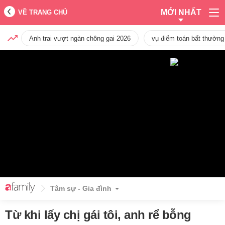
MỚI NHẤT
VỀ TRANG CHỦ
Anh trai vượt ngàn chông gai 2026
vụ điểm toán bất thường
Tâm sự - Gia đình
Từ khi lấy chị gái tôi, anh rể bỗng