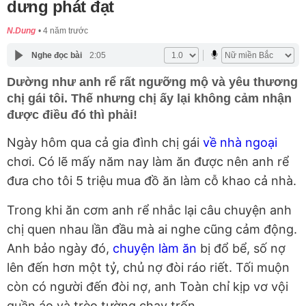
dưng phát đạt
N.Dung
4 năm trước
Nghe đọc bài
2:05
Dường như anh rể rất ngưỡng mộ và yêu thương
chị gái tôi. Thế nhưng chị ấy lại không cảm nhận
được điều đó thì phải!
Ngày hôm qua cả gia đình chị gái
về nhà ngoại
chơi. Có lẽ mấy năm nay làm ăn được nên anh rể
đưa cho tôi 5 triệu mua đồ ăn làm cỗ khao cả nhà.
Trong khi ăn cơm anh rể nhắc lại câu chuyện anh
chị quen nhau lần đầu mà ai nghe cũng cảm động.
Anh bảo ngày đó,
chuyện làm ăn
bị đổ bể, số nợ
lên đến hơn một tỷ, chủ nợ đòi ráo riết. Tối muộn
còn có người đến đòi nợ, anh Toàn chỉ kịp vơ vội
quần áo và trèo tường chạy trốn.