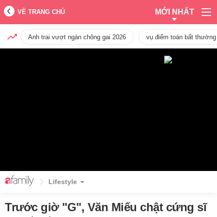
MỚI NHẤT
VỀ TRANG CHỦ
Anh trai vượt ngàn chông gai 2026
vụ điểm toán bất thường
Lifestyle
Trước giờ "G", Văn Miếu chật cứng sĩ