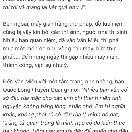
thi tới và mang lại kết quả như ý
”.
Bên ngoài, mấy gian hàng thư pháp, đồ lưu niệm
cũng bị vây kín bởi các thí sinh, người nhà thí sinh.
Nhiều bạn quan niệm, đã vào Văn Miếu thì phải
mua một món đồ như vòng cầu may, bức thư
pháp… để những ngày thi gặp nhiều may mắn,
thành công, vạn sự như ý.
Đến Văn Miếu với một tâm trạng nhẹ nhàng, bạn
Quốc Long (Tuyên Quang) nói: “
Nhiều bạn vẫn cố
sờ đầu rùa mặc cho các anh chị thanh niên tình
nguyện không bằng lòng, nhắc nhở. Em lại nghĩa
khác, không phải cứ sờ đầu rùa là mình đỗ đạt,
‘trúng tủ’ quan trong là mình học có đủ kiến thức
hay không. Hôm nay em tới đây để muốn cho đầu