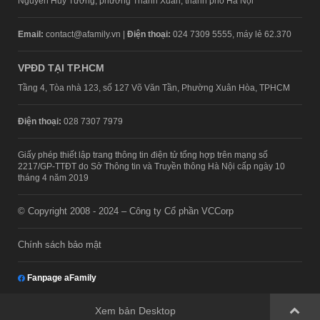
Nguyễn Huy Tưởng, phường Thanh Xuân, thành phố Hà Nội
Email:
contact@afamily.vn |
Điện thoại:
024 7309 5555, máy lẻ 62.370
VPĐD TẠI TP.HCM
Tầng 4, Tòa nhà 123, số 127 Võ Văn Tần, Phường Xuân Hòa, TPHCM
Điện thoại:
028 7307 7979
Giấy phép thiết lập trang thông tin điện tử tổng hợp trên mạng số
2217/GP-TTĐT do Sở Thông tin và Truyền thông Hà Nội cấp ngày 10
tháng 4 năm 2019
© Copyright 2008 - 2024 – Công ty Cổ phần VCCorp
Chính sách bảo mật
Fanpage aFamily
Xem bản Desktop