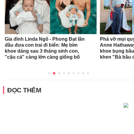
Gia đình Linda Ngô - Phong Đạt lần
Phá vỡ mọi qu
đầu đưa con trai đi biển: Mẹ bỉm
Anne Hathaway
khoe dáng sau 3 tháng sinh con,
khoe bụng bầu,
"cậu cả" càng lớn càng giống bố
khen "Bà bầu đ
ĐỌC THÊM