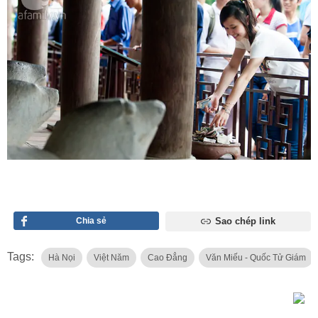
Chia sẻ
Sao chép link
Tags:
Hà Nọi
Việt Năm
Cao Đẳng
Văn Miếu - Quốc Tử Giám