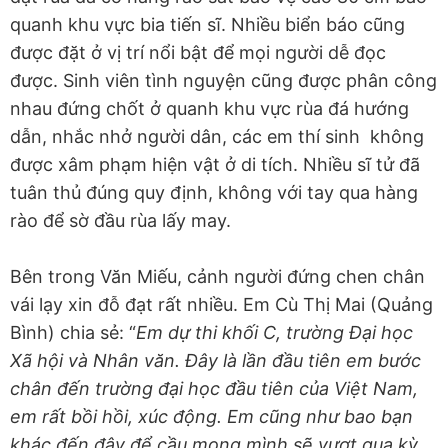
quanh khu vực bia tiến sĩ. Nhiều biển báo cũng
được đặt ở vị trí nổi bật để mọi người dễ đọc
được. Sinh viên tình nguyện cũng được phân công
nhau đứng chốt ở quanh khu vực rùa đá hướng
dẫn, nhắc nhở người dân, các em thí sinh không
được xâm phạm hiện vật ở di tích. Nhiều sĩ tử đã
tuân thủ đúng quy định, không với tay qua hàng
rào để sờ đầu rùa lấy may.
Bên trong Văn Miếu, cảnh người đứng chen chân
vái lạy xin đỗ đạt rất nhiều. Em Cù Thị Mai (Quảng
Bình) chia sẻ: “
Em dự thi khối C, trường Đại học
Xã hội và Nhân văn. Đây là lần đầu tiên em bước
chân đến trường đại học đầu tiên của Việt Nam,
em rất bồi hồi, xúc động. Em cũng như bao bạn
khác đến đây để cầu mong mình sẽ vượt qua kỳ