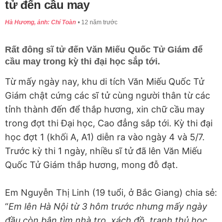
tử đến cầu may
Hà Hương, ảnh: Chí Toàn
12 năm trước
Rất đông sĩ tử đến Văn Miếu Quốc Tử Giám để
cầu may trong kỳ thi đại học sắp tới.
Từ mấy ngày nay, khu di tích Văn Miếu Quốc Tử
Giám chật cứng các sĩ tử cùng người thân từ các
tỉnh thành đến để thắp hương, xin chữ cầu may
trong đợt thi Đại học, Cao đẳng sắp tới. Kỳ thi đại
học đợt 1 (khối A, A1) diễn ra vào ngày 4 và 5/7.
Trước kỳ thi 1 ngày, nhiều sĩ tử đã lên Văn Miếu
Quốc Tử Giám thắp hương, mong đỗ đạt.
Em Nguyễn Thị Linh (19 tuổi, ở Bắc Giang) chia sẻ:
“
Em lên Hà Nội từ 3 hôm trước nhưng mấy ngày
đầu còn bận tìm nhà trọ, xách đồ, tranh thủ học