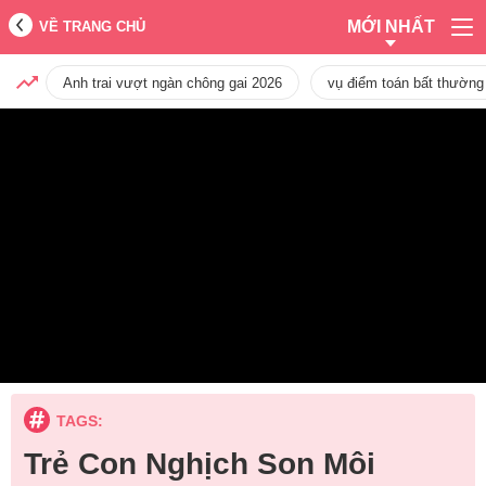
MỚI NHẤT
VỀ TRANG CHỦ
Anh trai vượt ngàn chông gai 2026
vụ điểm toán bất thường
TAGS:
Trẻ Con Nghịch Son Môi