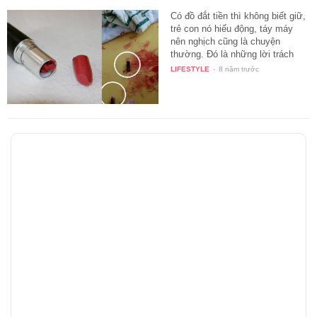
Có đồ đắt tiền thì không biết giữ,
trẻ con nó hiếu động, táy máy
nên nghịch cũng là chuyện
thường. Đó là những lời trách
cứ…
LIFESTYLE
-
8 năm trước