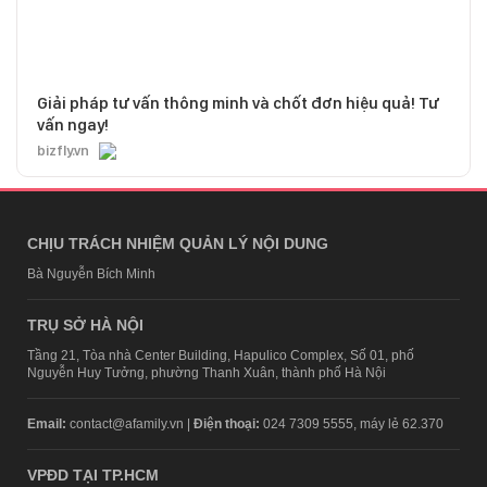
Giải pháp tư vấn thông minh và chốt đơn hiệu quả! Tư
vấn ngay!
bizfly.vn
CHỊU TRÁCH NHIỆM QUẢN LÝ NỘI DUNG
Bà Nguyễn Bích Minh
TRỤ SỞ HÀ NỘI
Tầng 21, Tòa nhà Center Building, Hapulico Complex, Số 01, phố
Nguyễn Huy Tưởng, phường Thanh Xuân, thành phố Hà Nội
Email:
contact@afamily.vn |
Điện thoại:
024 7309 5555, máy lẻ 62.370
VPĐD TẠI TP.HCM