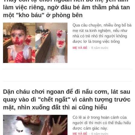
làm việc riêng, ngờ đâu bé âm thầm phá tan
một "kho báu" ở phòng bên
Qua câu chuyện, nhiều ông bố bà
mẹ rút ra kinh nghiệm, nếu như
nhà có trẻ nhỏ thì người không
được lơ là trong việc trông
nom…
MẸ VÀ BÉ
-
6 năm trước
Dặn cháu chơi ngoan để đi nấu cơm, lát sau
quay vào dì "chết ngất" vì cảnh tượng trước
mặt, nhìn xuống đất thì ai cũng hiểu
Có lẽ ai ở trong hoàn cảnh của
người dì thì mới có thể thấu hiểu
được cảm giác này.
MẸ VÀ BÉ
-
6 năm trước