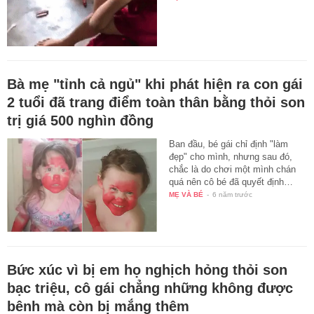
Bà mẹ "tỉnh cả ngủ" khi phát hiện ra con gái
2 tuổi đã trang điểm toàn thân bằng thỏi son
trị giá 500 nghìn đồng
Ban đầu, bé gái chỉ định "làm
đẹp" cho mình, nhưng sau đó,
chắc là do chơi một mình chán
quá nên cô bé đã quyết định…
MẸ VÀ BÉ
-
6 năm trước
Bức xúc vì bị em họ nghịch hỏng thỏi son
bạc triệu, cô gái chẳng những không được
bênh mà còn bị mắng thêm