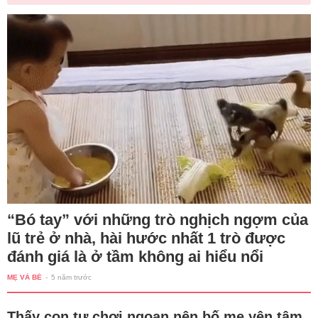
“Bó tay” với những trò nghịch ngợm của
lũ trẻ ở nhà, hài hước nhất 1 trò được
đánh giá là ở tầm không ai hiểu nổi
MẸ VÀ BÉ
-
5 năm trước
Thấy con tự chơi ngoan nên bố mẹ yên tâm