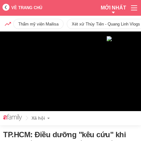
MỚI NHẤT
VỀ TRANG CHỦ
Thẩm mỹ viện Mailisa
Xét xử Thùy Tiên - Quang Linh Vlogs
Xã hội
TP.HCM: Điều dưỡng "kêu cứu" khi