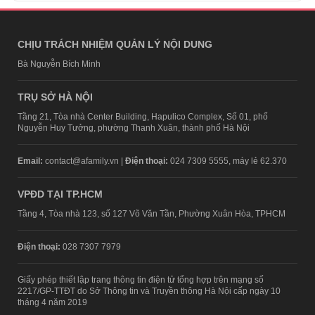
CHỊU TRÁCH NHIỆM QUẢN LÝ NỘI DUNG
Bà Nguyễn Bích Minh
TRỤ SỞ HÀ NỘI
Tầng 21, Tòa nhà Center Building, Hapulico Complex, Số 01, phố
Nguyễn Huy Tưởng, phường Thanh Xuân, thành phố Hà Nội
Email:
contact@afamily.vn |
Điện thoại:
024 7309 5555, máy lẻ 62.370
VPĐD TẠI TP.HCM
Tầng 4, Tòa nhà 123, số 127 Võ Văn Tần, Phường Xuân Hòa, TPHCM
Điện thoại:
028 7307 7979
Giấy phép thiết lập trang thông tin điện tử tổng hợp trên mạng số
2217/GP-TTĐT do Sở Thông tin và Truyền thông Hà Nội cấp ngày 10
tháng 4 năm 2019