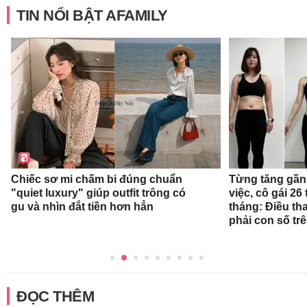
TIN NỔI BẬT AFAMILY
Chiếc sơ mi chấm bi đúng chuẩn
Từng tăng gần 
"quiet luxury" giúp outfit trông có
việc, cô gái 26 
gu và nhìn đắt tiền hơn hẳn
tháng: Điều th
phải con số tr
ĐỌC THÊM