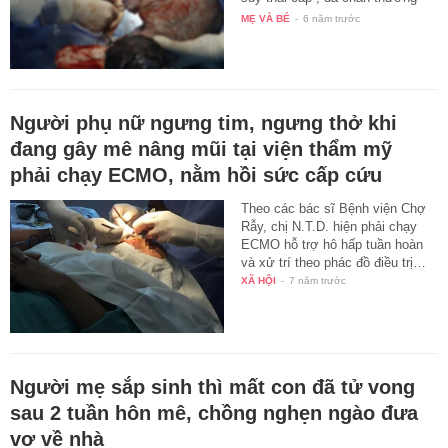
do…
MẸ VÀ BÉ
-
6 năm trước
Người phụ nữ ngưng tim, ngưng thở khi
đang gây mê nâng mũi tại viện thẩm mỹ
phải chạy ECMO, nằm hồi sức cấp cứu
Theo các bác sĩ Bệnh viện Chợ
Rẫy, chị N.T.D. hiện phải chạy
ECMO hỗ trợ hô hấp tuần hoàn
và xử trí theo phác đồ điều trị…
XÃ HỘI
-
7 năm trước
Người mẹ sắp sinh thì mất con đã tử vong
sau 2 tuần hôn mê, chồng nghẹn ngào đưa
vợ về nhà