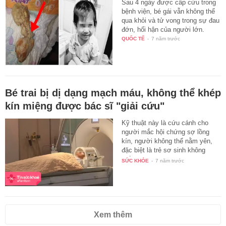
Sau 4 ngày được cấp cứu trong
bệnh viện, bé gái vẫn không thể
qua khỏi và tử vong trong sự đau
đớn, hối hận của người lớn.
QUỐC TẾ
-
7 năm trước
Bé trai bị dị dạng mạch máu, không thể khép
kín miệng được bác sĩ "giải cứu"
Kỹ thuật này là cứu cánh cho
người mắc hội chứng sợ lồng
kín, người không thể nằm yên,
đặc biệt là trẻ sơ sinh không
thể…
SỨC KHỎE
-
7 năm trước
Xem thêm