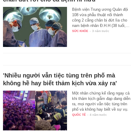
Bệnh viện Trung ương Quân đội
108 vừa phẫu thuật nối thành
công 2 cẳng chân bị đứt lìa cho
nam bệnh nhân Đ.H.H (38 tuổi,…
SỨC KHỎE
-
3 năm trước
'Nhiều người vẫn tiệc tùng trên phố mà
không hề hay biết thảm kịch vừa xảy ra'
Một nhân chứng kể rằng ngay cả
khi thảm kịch giẫm đạp đang diễn
ra, mọi người vẫn tiệc tùng trên
phố và không hay biết về sự vụ.
QUỐC TẾ
-
4 năm trước