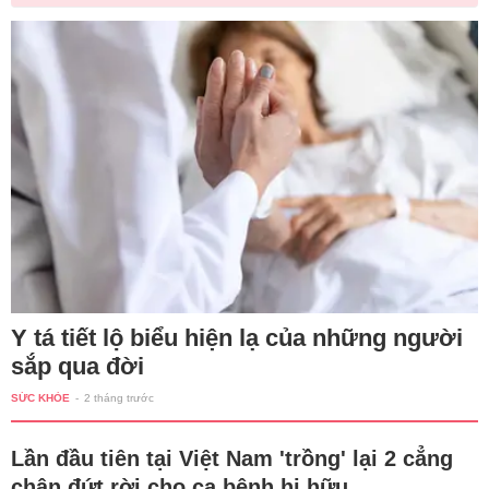
Y tá tiết lộ biểu hiện lạ của những người
sắp qua đời
SỨC KHỎE
-
2 tháng trước
Lần đầu tiên tại Việt Nam 'trồng' lại 2 cẳng
chân đứt rời cho ca bệnh hi hữu