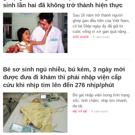
sinh lần hai đã không trở thành hiện thực
Sau 16 năm trở thành người
ghép gan đầu tiên của Việt Nam,
cô bé Diệp ngày ấy đã giã từ
cuộc sống vì xơ gan quá nặng…
SỨC KHỎE
-
6 năm trước
Bé sơ sinh ngủ nhiều, bú kém, 3 ngày mới
được đưa đi khám thì phải nhập viện cấp
cứu khi nhịp tim lên đến 276 nhịp/phút
Bé gái nhập viện trong tình trạng
sốc, tỉnh chậm, nhịp tim nhanh,
da tái.
MẸ VÀ BÉ
-
6 năm trước