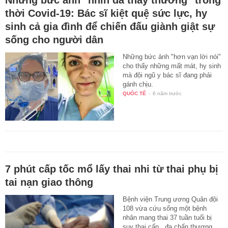
Những bức ảnh "nhìn đã thấy thương" trong
thời Covid-19: Bác sĩ kiệt quệ sức lực, hy
sinh cả gia đình để chiến đấu giành giật sự
sống cho người dân
Những bức ảnh "hơn vạn lời nói"
cho thấy những mất mát, hy sinh
mà đội ngũ y bác sĩ đang phải
gánh chịu.
QUỐC TẾ
-
6 năm trước
7 phút cấp tốc mổ lấy thai nhi từ thai phụ bị
tai nạn giao thông
Bệnh viện Trung ương Quân đội
108 vừa cứu sống một bệnh
nhân mang thai 37 tuần tuổi bị
suy thai cấp , đa chấn thương