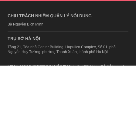
CHỊU TRÁCH NHIỆM QUẢN LÝ NỘI DUNG
Bà Nguyễn Bích Minh
TRỤ SỞ HÀ NỘI
Tầng 21, Tòa nhà Center Building, Hapulico Complex, Số 01, phố
Nguyễn Huy Tưởng, phường Thanh Xuân, thành phố Hà Nội
Email:
contact@afamily.vn |
Điện thoại:
024 7309 5555, máy lẻ 62.370
VPĐD TẠI TP.HCM
Tầng 4, Tòa nhà 123, số 127 Võ Văn Tần, Phường Xuân Hòa, TPHCM
Điện thoại:
028 7307 7979
Giấy phép thiết lập trang thông tin điện tử tổng hợp trên mạng số
2217/GP-TTĐT do Sở Thông tin và Truyền thông Hà Nội cấp ngày 10
tháng 4 năm 2019