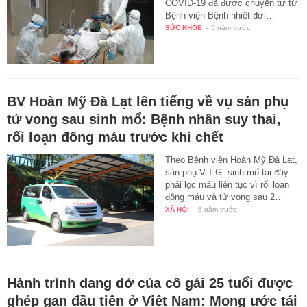
COVID-19 đã được chuyển từ từ
Bệnh viện Bệnh nhiệt đới…
SỨC KHỎE
-
5 năm trước
BV Hoàn Mỹ Đà Lạt lên tiếng về vụ sản phụ
tử vong sau sinh mổ: Bệnh nhân suy thai,
rối loạn đông máu trước khi chết
Theo Bệnh viện Hoàn Mỹ Đà Lạt,
sản phụ V.T.G. sinh mổ tại đây
phải lọc máu liên tục vì rối loạn
đông máu và tử vong sau 2…
XÃ HỘI
-
6 năm trước
Hành trình dang dở của cô gái 25 tuổi được
ghép gan đầu tiên ở Việt Nam: Mong ước tái