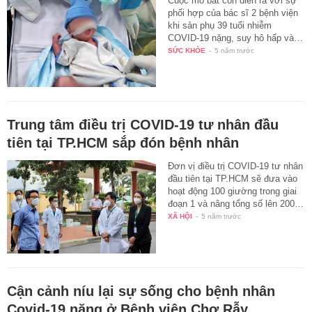
Cuộc mổ bắt con diễn ra với sự
phối hợp của bác sĩ 2 bệnh viện
khi sản phụ 39 tuổi nhiễm
COVID-19 nặng, suy hô hấp và…
SỨC KHỎE
-
5 năm trước
Trung tâm điều trị COVID-19 tư nhân đầu
tiên tại TP.HCM sắp đón bệnh nhân
Đơn vị điều trị COVID-19 tư nhân
đầu tiên tại TP.HCM sẽ đưa vào
hoạt động 100 giường trong giai
đoạn 1 và nâng tổng số lên 200…
XÃ HỘI
-
5 năm trước
Cận cảnh níu lại sự sống cho bệnh nhân
Covid-19 nặng ở Bệnh viện Chợ Rẫy