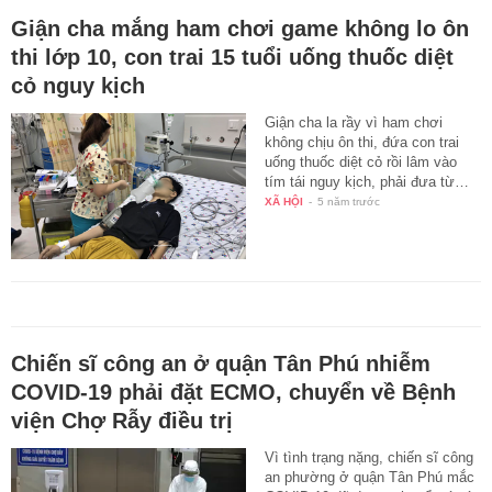
Giận cha mắng ham chơi game không lo ôn
thi lớp 10, con trai 15 tuổi uống thuốc diệt
cỏ nguy kịch
Giận cha la rầy vì ham chơi
không chịu ôn thi, đứa con trai
uống thuốc diệt cỏ rồi lâm vào
tím tái nguy kịch, phải đưa từ…
XÃ HỘI
-
5 năm trước
Chiến sĩ công an ở quận Tân Phú nhiễm
COVID-19 phải đặt ECMO, chuyển về Bệnh
viện Chợ Rẫy điều trị
Vì tình trạng nặng, chiến sĩ công
an phường ở quận Tân Phú mắc