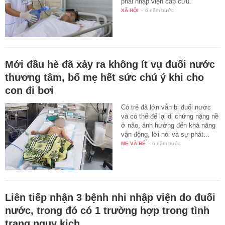
phải nhập viện cấp cứu.
XÃ HỘI
-
6 năm trước
Mới đầu hè đã xảy ra không ít vụ đuối nước
thương tâm, bố mẹ hết sức chú ý khi cho
con đi bơi
Có trẻ đã lớn vẫn bị đuối nước
và có thể để lại di chứng nặng nề
ở não, ảnh hưởng đến khả năng
vận động, lời nói và sự phát…
MẸ VÀ BÉ
-
6 năm trước
Liên tiếp nhận 3 bệnh nhi nhập viện do đuối
nước, trong đó có 1 trường hợp trong tình
trạng nguy kịch