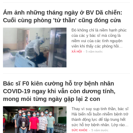
Ám ảnh những tháng ngày ở BV Dã chiến:
Cuối cùng phòng 'tử thần' cũng đóng cửa
Đó không chỉ là niềm hạnh phúc
của các y bác sĩ mà cũng là
niềm vui của các tình nguyện
viên khi thấy các phòng hồi…
XÃ HỘI
-
5 năm trước
Bác sĩ F0 kiên cường hỗ trợ bệnh nhân
COVID-19 ngay khi vẫn còn dương tính,
mong mỏi từng ngày gặp lại 2 con
Thay vì suy sụp tinh thần, bác sĩ
Hải biến nỗi buồn nhiễm bệnh trở
thành động lực để tập trung hết
sức hỗ trợ bệnh nhân. Lớp rào…
SỨC KHỎE
-
5 năm trước