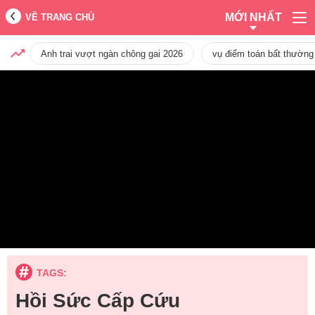
MỚI NHẤT
VỀ TRANG CHỦ
Anh trai vượt ngàn chông gai 2026
vụ điểm toán bất thường
TAGS:
Hồi Sức Cấp Cứu