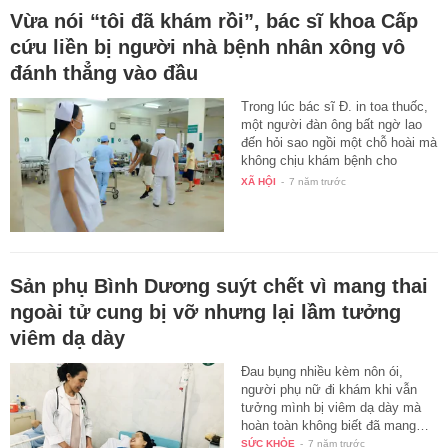
Vừa nói “tôi đã khám rồi”, bác sĩ khoa Cấp
cứu liền bị người nhà bệnh nhân xông vô
đánh thẳng vào đầu
Trong lúc bác sĩ Đ. in toa thuốc,
một người đàn ông bất ngờ lao
đến hỏi sao ngồi một chỗ hoài mà
không chịu khám bệnh cho
thân…
XÃ HỘI
-
7 năm trước
Sản phụ Bình Dương suýt chết vì mang thai
ngoài tử cung bị vỡ nhưng lại lầm tưởng
viêm dạ dày
Đau bụng nhiều kèm nôn ói,
người phụ nữ đi khám khi vẫn
tưởng mình bị viêm dạ dày mà
hoàn toàn không biết đã mang…
SỨC KHỎE
-
7 năm trước