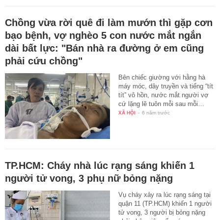
Chồng vừa rời quê đi làm mướn thì gặp cơn
bạo bệnh, vợ nghèo 5 con nước mắt ngắn
dài bất lực: "Bán nhà ra đường ở em cũng
phải cứu chồng"
Bên chiếc giường với hằng hà
máy móc, dây truyền và tiếng “tít
tít” vô hồn, nước mắt người vợ
cứ lặng lẽ tuôn mỗi sau mỗi…
XÃ HỘI
-
6 năm trước
TP.HCM: Cháy nhà lúc rạng sáng khiến 1
người tử vong, 3 phụ nữ bỏng nặng
Vụ cháy xảy ra lúc rạng sáng tại
quận 11 (TP.HCM) khiến 1 người
tử vong, 3 người bị bỏng nặng