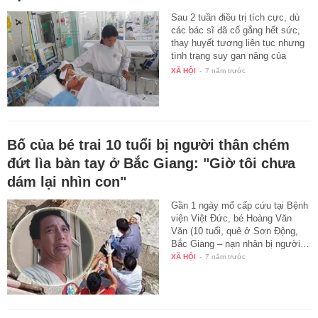
Sau 2 tuần điều trị tích cực, dù
các bác sĩ đã cố gắng hết sức,
thay huyết tương liên tục nhưng
tình trạng suy gan nặng của
sản…
XÃ HỘI
-
7 năm trước
Bố của bé trai 10 tuổi bị người thân chém
đứt lìa bàn tay ở Bắc Giang: "Giờ tôi chưa
dám lại nhìn con"
Gần 1 ngày mổ cấp cứu tại Bệnh
viện Việt Đức, bé Hoàng Văn
Văn (10 tuổi, quê ở Sơn Động,
Bắc Giang – nạn nhân bị người…
XÃ HỘI
-
7 năm trước