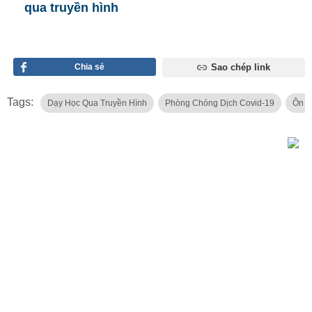
qua truyền hình
Chia sẻ
Sao chép link
Tags:
Dạy Học Qua Truyền Hình
Phòng Chóng Dịch Covid-19
Ôn T