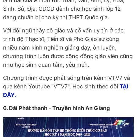
làm bài của 9 môn thi: Toán, Văn, Anh, Lý, Hóa,
Sinh, Sử, Địa, GDCD dành cho học sinh lớp 12
đang chuẩn bị cho kỳ thi THPT Quốc gia.
Với đội ngũ thầy cô giáo và cố vấn uy tín ở các
trình độ Thạc sĩ, Tiến sĩ và Phó Giáo sư cùng
nhiều năm kinh nghiệm giảng dạy, ôn luyện,
chương trình luôn được cộng đồng giáo viên cũng
như học sinh quan tâm, yêu mến.
Chương trình được phát sóng trên kênh VTV7 và
qua kênh Youtube "VTV7". Học sinh theo dõi
TẠI
ĐÂY.
6. Đài Phát thanh - Truyền hình An Giang