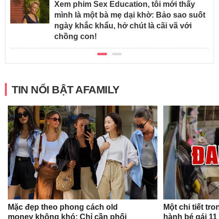
Xem phim Sex Education, tôi mới thấy
mình là một bà mẹ dại khờ: Bảo sao suốt
ngày khắc khẩu, hở chút là cãi vã với
chồng con!
TIN NỔI BẬT AFAMILY
Mặc đẹp theo phong cách old
Một chi tiết t
money không khó: Chỉ cần phối
hành bé gái 11