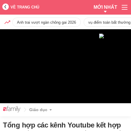
MỚI NHẤT
VỀ TRANG CHỦ
Anh trai vượt ngàn chông gai 2026
vụ điểm toán bất thường
Giáo dục
Tổng hợp các kênh Youtube kết hợp