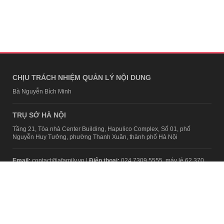
CHỊU TRÁCH NHIỆM QUẢN LÝ NỘI DUNG
Bà Nguyễn Bích Minh
TRỤ SỞ HÀ NỘI
Tầng 21, Tòa nhà Center Building, Hapulico Complex, Số 01, phố
Nguyễn Huy Tưởng, phường Thanh Xuân, thành phố Hà Nội
Email:
contact@afamily.vn |
Điện thoại:
024 7309 5555, máy lẻ 62.370
VPĐD TẠI TP.HCM
Tầng 4, Tòa nhà 123, số 127 Võ Văn Tần, Phường Xuân Hòa, TPHCM
Điện thoại:
028 7307 7979