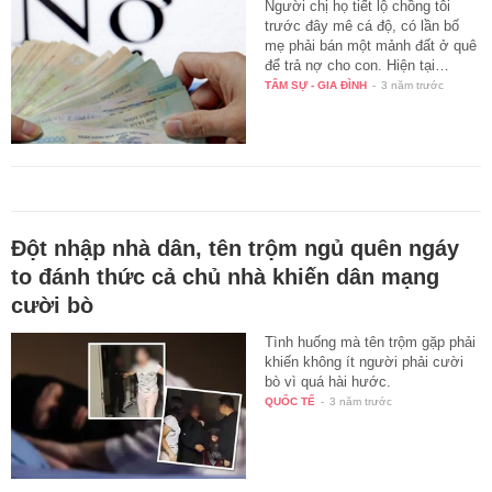
Người chị họ tiết lộ chồng tôi
trước đây mê cá độ, có lần bố
mẹ phải bán một mảnh đất ở quê
để trả nợ cho con. Hiện tại…
TÂM SỰ - GIA ĐÌNH
-
3 năm trước
Đột nhập nhà dân, tên trộm ngủ quên ngáy
to đánh thức cả chủ nhà khiến dân mạng
cười bò
Tình huống mà tên trộm gặp phải
khiến không ít người phải cười
bò vì quá hài hước.
QUỐC TẾ
-
3 năm trước