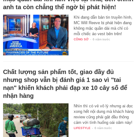
anh ta còn chẳng thể ngờ bị phát hiện!
Khi đang dẫn bản tin truyền hình,
MC Will Reeve bị phát hiện đang
không mặc quần dài mà chỉ có
mỗi chiếc áo vest bên trên!
CÔNG SỞ
-
6 năm trước
Chất lượng sản phẩm tốt, giao đầy đủ
nhưng shop vẫn bị đánh giá 1 sao vì "tai
nạn" khiến khách phải đạp xe 10 cây số để
nhận hàng
Nhìn thì có vẻ vô lý nhưng ai đọc
xong hết nội dung mà khách hàng
review cũng phải gật đầu thông
cảm với tình huống oái oăm này!
LIFESTYLE
-
6 năm trước