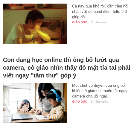
Ca này quá khó rồi, cần triệu hồi
nhân vật có band điểm Ielts 9.0
giúp đỡ.
GIÁO DỤC
-
5 năm trước
Con đang học online thì ông bố lướt qua
camera, cô giáo nhìn thấy đỏ mặt tía tai phải
viết ngay "tâm thư" góp ý
Một chút vô duyên của ông bố
khiến cô giáo chỉ muốn tắt ngay
camera cho đỡ ngại.
GIÁO DỤC
-
5 năm trước