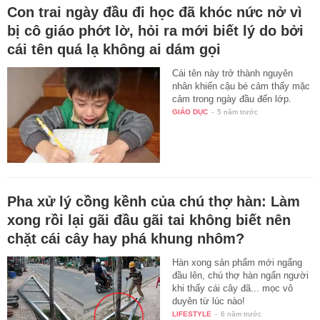
Con trai ngày đầu đi học đã khóc nức nở vì
bị cô giáo phớt lờ, hỏi ra mới biết lý do bởi
cái tên quá lạ không ai dám gọi
Cái tên này trở thành nguyên
nhân khiến cậu bé cảm thấy mặc
cảm trong ngày đầu đến lớp.
GIÁO DỤC
-
5 năm trước
Pha xử lý cồng kềnh của chú thợ hàn: Làm
xong rồi lại gãi đầu gãi tai không biết nên
chặt cái cây hay phá khung nhôm?
Hàn xong sản phẩm mới ngẩng
đầu lên, chú thợ hàn ngẩn người
khi thấy cái cây đã... mọc vô
duyên từ lúc nào!
LIFESTYLE
-
6 năm trước