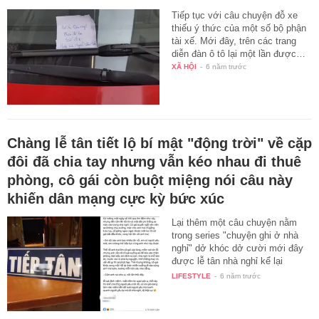
Tiếp tục với câu chuyện đỗ xe
thiếu ý thức của một số bộ phận
tài xế. Mới đây, trên các trang
diễn đàn ô tô lại một lần được…
XÃ HỘI
-
6 năm trước
Chàng lễ tân tiết lộ bí mật "động trời" về cặp
đôi đã chia tay nhưng vẫn kéo nhau đi thuê
phòng, cô gái còn buột miệng nói câu này
khiến dân mạng cực kỳ bức xúc
Lại thêm một câu chuyện nằm
trong series "chuyện ghi ở nhà
nghỉ" dở khóc dở cười mới đây
được lễ tân nhà nghỉ kể lại
trong…
LIFESTYLE
-
6 năm trước