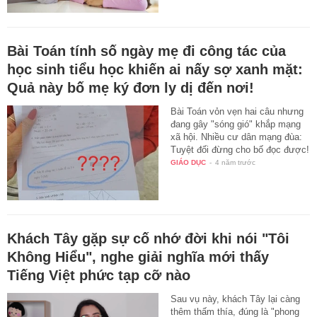
Bài Toán tính số ngày mẹ đi công tác của
học sinh tiểu học khiến ai nấy sợ xanh mặt:
Quả này bố mẹ ký đơn ly dị đến nơi!
Bài Toán vỏn vẹn hai câu nhưng
đang gây "sóng gió" khắp mạng
xã hội. Nhiều cư dân mạng đùa:
Tuyệt đối đừng cho bố đọc được!
GIÁO DỤC
-
4 năm trước
Khách Tây gặp sự cố nhớ đời khi nói "Tôi
Không Hiểu", nghe giải nghĩa mới thấy
Tiếng Việt phức tạp cỡ nào
Sau vụ này, khách Tây lại càng
thêm thấm thía, đúng là "phong