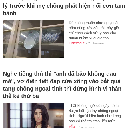
lý trước khi mẹ chồng phát hiện nổi cơn tam
bành
Dù không muốn nhưng sự oái
oăm cũng xảy đến rồi, bây giờ
chỉ chọn cách xử lý sao cho
thuận buồm xuôi gió thôi.
LIFESTYLE
-
7 năm trước
Nghe tiếng thủ thỉ "anh đã bảo không đau
mà", vợ điên tiết đạp cửa xông vào bắt quả
tang chồng ngoại tình thì đứng hình vì thân
thế kẻ thứ ba
Thật không ngờ có ngày cô lại
được bắt tận tay chồng ngoại
tình. Người hiền lành như Long
sao có thể trơ tráo đến mức
dẫn…
YÊU
-
7 năm trước