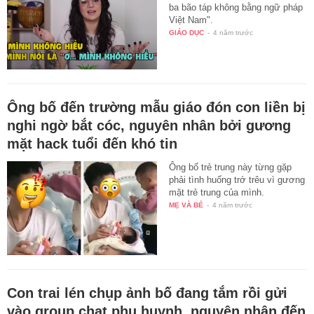
ba bão táp không bằng ngữ pháp
Việt Nam".
GIÁO DỤC
-
4 năm trước
Ông bố đến trường mẫu giáo đón con liền bị
nghi ngờ bắt cóc, nguyên nhân bởi gương
mặt hack tuổi đến khó tin
Ông bố trẻ trung này từng gặp
phải tình huống trớ trêu vì gương
mặt trẻ trung của mình.
MẸ VÀ BÉ
-
4 năm trước
Con trai lén chụp ảnh bố đang tắm rồi gửi
vào group chat phụ huynh, nguyên nhân đến