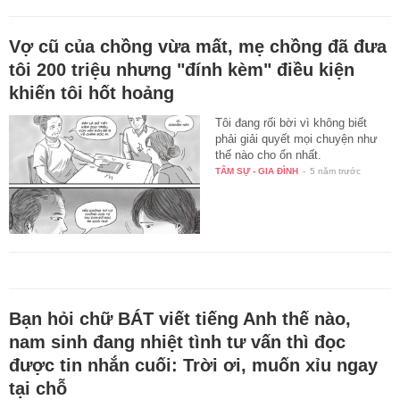
Vợ cũ của chồng vừa mất, mẹ chồng đã đưa
tôi 200 triệu nhưng "đính kèm" điều kiện
khiến tôi hốt hoảng
Tôi đang rối bời vì không biết
phải giải quyết mọi chuyện như
thế nào cho ổn nhất.
TÂM SỰ - GIA ĐÌNH
-
5 năm trước
Bạn hỏi chữ BÁT viết tiếng Anh thế nào,
nam sinh đang nhiệt tình tư vấn thì đọc
được tin nhắn cuối: Trời ơi, muốn xỉu ngay
tại chỗ