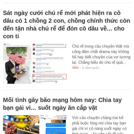
Sát ngày cưới chú rể mới phát hiện ra cô
dâu có 1 chồng 2 con, chồng chính thức còn
đến tận nhà chú rể để đón cô dâu về... cho
con ti
Chú rể trong câu chuyện thật mà
cũng đậm chất drama này không
hề hay biết chuyện của vợ tương
lai. Chẳng hiểu do chú rể quá…
YÊU
-
6 năm trước
Mối tình gây bão mạng hôm nay: Chia tay
bạn gái vì... suốt ngày ăn cắp vặt
Với câu chuyện chàng trai kể
phải buộc lòng nói chia tay bạn
gái chỉ vì cô nàng suốt ngày có
thói quen... ăn cắp vặt đã gây…