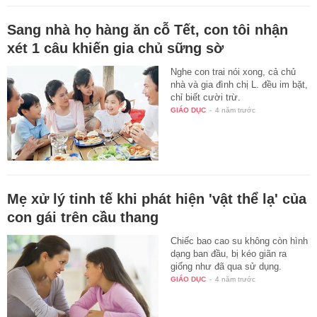
Sang nhà họ hàng ăn cỗ Tết, con tôi nhận
xét 1 câu khiến gia chủ sững sờ
Nghe con trai nói xong, cả chủ
nhà và gia đình chị L. đều im bặt,
chỉ biết cười trừ.
GIÁO DỤC
-
4 năm trước
Mẹ xử lý tinh tế khi phát hiện 'vật thể lạ' của
con gái trên cầu thang
Chiếc bao cao su không còn hình
dạng ban đầu, bị kéo giãn ra
giống như đã qua sử dụng.
GIÁO DỤC
-
4 năm trước