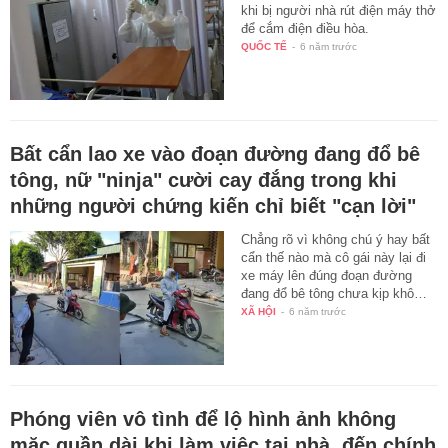
khi bị người nhà rút điện máy thở
để cắm điện điều hòa.
QUỐC TẾ
-
6 năm trước
Bất cẩn lao xe vào đoạn đường đang đổ bê
tông, nữ "ninja" cười cay đắng trong khi
những người chứng kiến chỉ biết "cạn lời"
Chẳng rõ vì không chú ý hay bất
cẩn thế nào mà cô gái này lại đi
xe máy lên đúng đoạn đường
đang đổ bê tông chưa kịp khô…
XÃ HỘI
-
6 năm trước
Phóng viên vô tình để lộ hình ảnh không
mặc quần dài khi làm việc tại nhà, đến chính