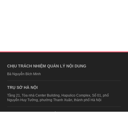
CHỊU TRÁCH NHIỆM QUẢN LÝ NỘI DUNG
Bà Nguyễn Bích Minh
TRỤ SỞ HÀ NỘI
Tầng 21, Tòa nhà Center Building, Hapulico Complex, Số 01, phố
Nguyễn Huy Tưởng, phường Thanh Xuân, thành phố Hà Nội
Email:
contact@afamily.vn |
Điện thoại:
024 7309 5555, máy lẻ 62.370
VPĐD TẠI TP.HCM