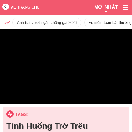
MỚI NHẤT
VỀ TRANG CHỦ
Anh trai vượt ngàn chông gai 2026
vụ điểm toán bất thường
TAGS:
Tình Huống Trớ Trêu