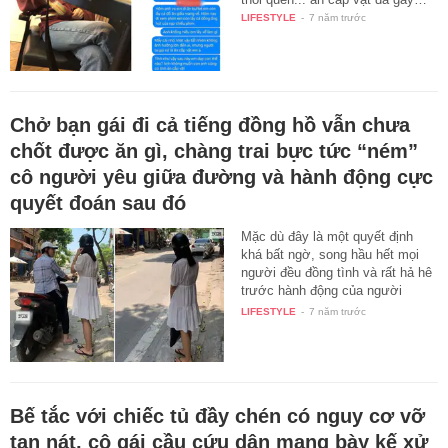
LIFESTYLE
-
7 năm trước
Chở bạn gái đi cả tiếng đồng hồ vẫn chưa
chốt được ăn gì, chàng trai bực tức “ném”
cô người yêu giữa đường và hành động cực
quyết đoán sau đó
Mặc dù đây là một quyết định
khá bất ngờ, song hầu hết mọi
người đều đồng tình và rất hả hê
trước hành động của người
bạn…
LIFESTYLE
-
7 năm trước
Bế tắc với chiếc tủ đầy chén có nguy cơ vỡ
tan nát, cô gái cầu cứu dân mạng bày kế xử