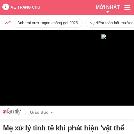
MỚI NHẤT
VỀ TRANG CHỦ
Anh trai vượt ngàn chông gai 2026
vụ điểm toán bất thường
Giáo dục
Mẹ xử lý tinh tế khi phát hiện 'vật thể