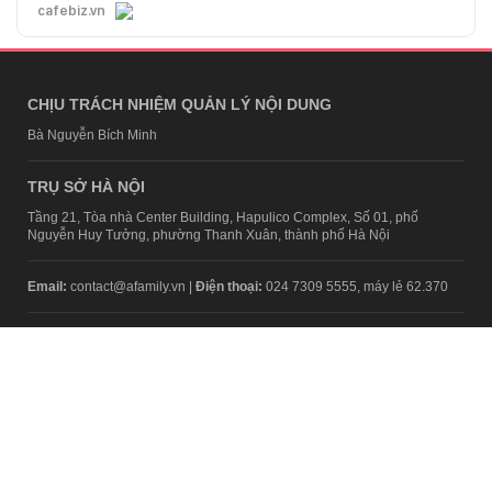
Cập nhật kiến thức kinh doanh mỗi ngày, tải ngay!
cafebiz.vn
CHỊU TRÁCH NHIỆM QUẢN LÝ NỘI DUNG
Bà Nguyễn Bích Minh
TRỤ SỞ HÀ NỘI
Tầng 21, Tòa nhà Center Building, Hapulico Complex, Số 01, phố
Nguyễn Huy Tưởng, phường Thanh Xuân, thành phố Hà Nội
Email:
contact@afamily.vn |
Điện thoại:
024 7309 5555, máy lẻ 62.370
VPĐD TẠI TP.HCM
Tầng 4, Tòa nhà 123, số 127 Võ Văn Tần, Phường Xuân Hòa, TPHCM
Điện thoại:
028 7307 7979
Giấy phép thiết lập trang thông tin điện tử tổng hợp trên mạng số