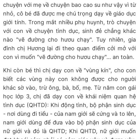
chuyện với mẹ về chuyện bao cao su như vậy vì từ
nhỏ, cô bé đã được mẹ chú trọng dạy về giáo dục
giới tính. Trong mắt nhiều phụ huynh, trò chuyện
với con về chuyện tình dục, sinh đẻ chẳng khác
nào "vẽ đường cho hươu chạy". Tuy nhiên, gia
đình chị Hương lại đi theo quan điểm cởi mở với
con vì muốn "vẽ đường cho hươu chạy"… an toàn.
Khi còn bé thì chị dạy con về "vùng kín", cho con
biết các vùng này con không được cho người
khác sờ vào, trừ ông, bà, bố, mẹ. Từ năm con gái
học lớp 3, chị đã dạy con về khái niệm quan hệ
tình dục (QHTD): Khi động tình, bộ phận sinh dục
- nơi dùng đi tiểu - của nam giới sẽ cứng và to lên,
nam giới dùng để đưa vào bộ phận sinh dục của
nữ giới và đó là QHTD; Khi QHTD, nữ giới muốn