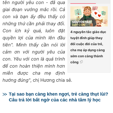
tên người yêu con - đã qua
giai đoạn vướng mắc rồi. Cả
con và bạn ấy đều thấy có
những thứ cần phải thay đổi.
Con ích kỷ quá, luôn đặt
4 nguyên tắc giáo dục
quyền lợi của mình lên đầu
tuyệt đỉnh giúp thay
đổi cuộc đời của trẻ,
tiên". Mình thấy cần nói lời
cha mẹ áp dụng càng
cảm ơn với người yêu của
sớm con càng thành
con. Yêu với con là quá trình
công
để con hoàn thiện mình hơn
miễn được cha mẹ định
hướng đúng"
, chị Hương chia sẻ.
Tại sao bạn càng khen ngợi, trẻ càng thụt lùi?
Câu trả lời bất ngờ của các nhà tâm lý học