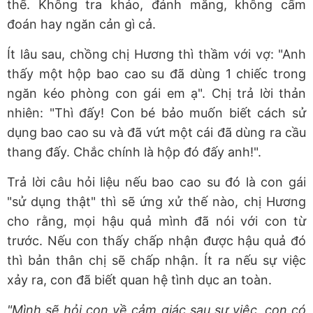
thế. Không tra khảo, đánh mắng, không cấm
đoán hay ngăn cản gì cả.
Ít lâu sau, chồng chị Hương thì thầm với vợ: "Anh
thấy một hộp bao cao su đã dùng 1 chiếc trong
ngăn kéo phòng con gái em ạ". Chị trả lời thản
nhiên: "Thì đấy! Con bé bảo muốn biết cách sử
dụng bao cao su và đã vứt một cái đã dùng ra cầu
thang đấy. Chắc chính là hộp đó đấy anh!".
Trả lời câu hỏi liệu nếu bao cao su đó là con gái
"sử dụng thật" thì sẽ ứng xử thế nào, chị Hương
cho rằng, mọi hậu quả mình đã nói với con từ
trước. Nếu con thấy chấp nhận được hậu quả đó
thì bản thân chị sẽ chấp nhận. Ít ra nếu sự việc
xảy ra, con đã biết quan hệ tình dục an toàn.
"Mình sẽ hỏi con về cảm giác sau sự việc, con có