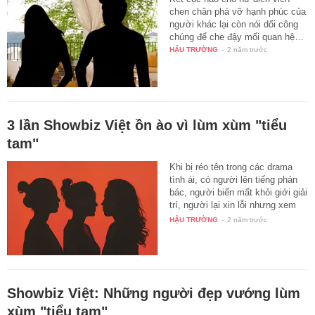
chen chân phá vỡ hạnh phúc của
người khác lại còn nói dối công
chúng để che đậy mối quan hệ…
HẬU TRƯỜNG
-
2 năm trước
3 lần Showbiz Việt ồn ào vì lùm xùm "tiểu
tam"
Khi bị réo tên trong các drama
tình ái, có người lên tiếng phản
bác, người biến mất khỏi giới giải
trí, người lại xin lỗi nhưng xem
ra…
HẬU TRƯỜNG
-
2 năm trước
Showbiz Việt: Những người đẹp vướng lùm
xùm "tiểu tam"