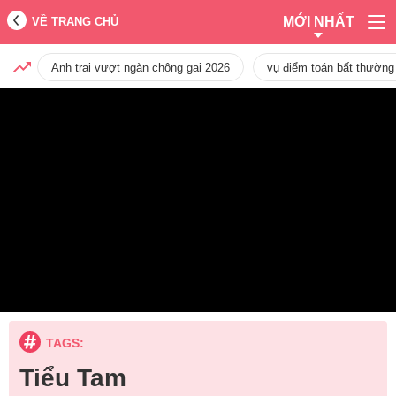
MỚI NHẤT
VỀ TRANG CHỦ
Anh trai vượt ngàn chông gai 2026
vụ điểm toán bất thường
TAGS:
Tiểu Tam