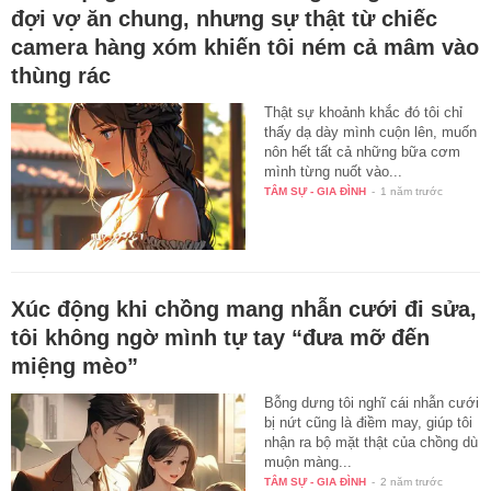
đợi vợ ăn chung, nhưng sự thật từ chiếc
camera hàng xóm khiến tôi ném cả mâm vào
thùng rác
Thật sự khoảnh khắc đó tôi chỉ
thấy dạ dày mình cuộn lên, muốn
nôn hết tất cả những bữa cơm
mình từng nuốt vào...
TÂM SỰ - GIA ĐÌNH
-
1 năm trước
Xúc động khi chồng mang nhẫn cưới đi sửa,
tôi không ngờ mình tự tay “đưa mỡ đến
miệng mèo”
Bỗng dưng tôi nghĩ cái nhẫn cưới
bị nứt cũng là điềm may, giúp tôi
nhận ra bộ mặt thật của chồng dù
muộn màng...
TÂM SỰ - GIA ĐÌNH
-
2 năm trước