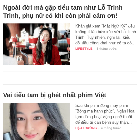
Ngoài đời mà gặp tiểu tam như Lỗ Trinh
Trinh, phụ nữ có khi còn phải cảm ơn!
Khán giả xem "Mật Ngữ Kỷ" đều
không ít lần bức xúc với Lỗ Trinh
Trinh. Tuy nhiên, nghĩ lại, kiểu
đối đầu công khai như cô ta có…
LIFESTYLE
-
3 tháng trước
Vai tiểu tam bị ghét nhất phim Việt
Sau khi phim đóng máy phim
“Bóng ma hạnh phúc”, Ngân Hòa
tạm dừng hoạt động nghệ thuật
để điều trị căn bệnh suy thận…
HẬU TRƯỜNG
-
4 tháng trước