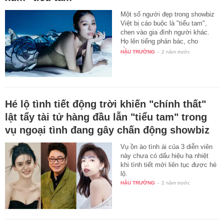
Một số người đẹp trong showbiz
Việt bị cáo buộc là "tiểu tam",
chen vào gia đình người khác.
Họ lên tiếng phản bác, cho
rằng…
HẬU TRƯỜNG
-
2 năm trước
Hé lộ tình tiết động trời khiến "chính thất"
lật tẩy tài tử hàng đầu lẫn "tiểu tam" trong
vụ ngoại tình đang gây chấn động showbiz
Vụ ồn ào tình ái của 3 diễn viên
này chưa có dấu hiệu hạ nhiệt
khi tình tiết mới liên tục được hé
lộ.
HẬU TRƯỜNG
-
2 năm trước