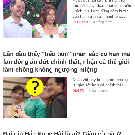
Vượt qua nỗi đau 2 lần bị tiểu
tam gửi giấy khám thai đến khiêu
khích, chị Loan dũng cảm bước
tiếp hành trình tìm hạnh phúc…
LIFESTYLE
-
8 tháng trước
Lần đầu thấy "tiểu tam" nhan sắc có hạn mà
fan đông ăn đứt chính thất, nhận cả thế giới
làm chồng không ngượng miệng
Nhân vật này là tiểu tam nhưng
lại gây sốt hơn cả chính thất.
GIẢI TRÍ
-
9 tháng trước
Đại gia Hắc Ngọc Hải là ai? Giàu cỡ nào?