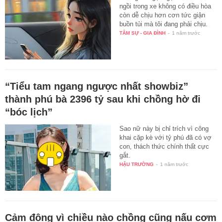
ngồi trong xe không có điều hòa
còn dễ chịu hơn cơn tức giận
buồn tủi mà tôi đang phải chịu.
TÂM SỰ - GIA ĐÌNH
-
1 năm trước
“Tiểu tam ngang ngược nhất showbiz”
thành phú bà 2396 tỷ sau khi chồng hờ đi
“bóc lịch”
Sao nữ này bị chỉ trích vì công
khai cặp kè với tỷ phú đã có vợ
con, thách thức chính thất cực
gắt.
HẬU TRƯỜNG
-
1 năm trước
Cảm động vì chiều nào chồng cũng nấu cơm