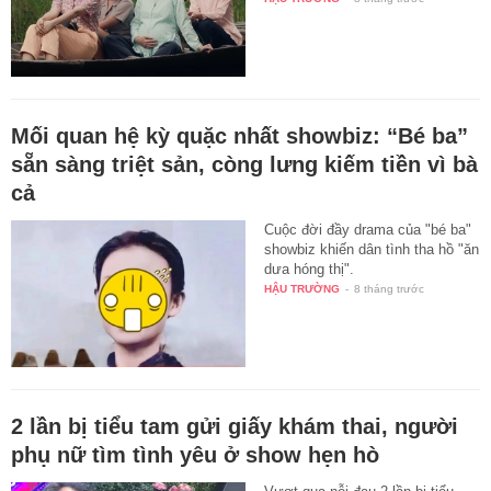
Mối quan hệ kỳ quặc nhất showbiz: “Bé ba”
sẵn sàng triệt sản, còng lưng kiếm tiền vì bà
cả
Cuộc đời đầy drama của "bé ba"
showbiz khiến dân tình tha hồ "ăn
dưa hóng thị".
HẬU TRƯỜNG
-
8 tháng trước
2 lần bị tiểu tam gửi giấy khám thai, người
phụ nữ tìm tình yêu ở show hẹn hò