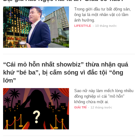
Trong giới đầu tư bất động sản,
ông lại là một nhân vật có tầm
ảnh hưởng.
LIFESTYLE
-
10 tháng trước
“Cái mỏ hỗn nhất showbiz” thừa nhận quá
khứ “bé ba”, bị cấm sóng vì đắc tội “ông
lớn”
Sao nữ này làm mếch lòng nhiều
đồng nghiệp vì cái "mõ hỗn"
không chừa một ai.
GIẢI TRÍ
-
12 tháng trước