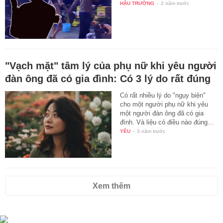
HẬU TRƯỜNG
-
2 năm trước
"Vạch mặt" tâm lý của phụ nữ khi yêu người
đàn ông đã có gia đình: Có 3 lý do rất đúng
Có rất nhiều lý do "ngụy biện"
cho một người phụ nữ khi yêu
một người đàn ông đã có gia
đình. Và liệu có điều nào đúng…
YÊU
-
3 năm trước
Xem thêm