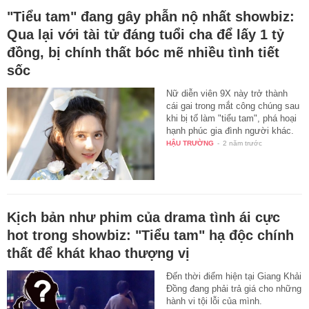
"Tiểu tam" đang gây phẫn nộ nhất showbiz:
Qua lại với tài tử đáng tuổi cha để lấy 1 tỷ
đồng, bị chính thất bóc mẽ nhiều tình tiết
sốc
Nữ diễn viên 9X này trở thành
cái gai trong mắt công chúng sau
khi bị tố làm "tiểu tam", phá hoại
hạnh phúc gia đình người khác.
HẬU TRƯỜNG
-
2 năm trước
Kịch bản như phim của drama tình ái cực
hot trong showbiz: "Tiểu tam" hạ độc chính
thất để khát khao thượng vị
Đến thời điểm hiện tại Giang Khải
Đồng đang phải trả giá cho những
hành vi tội lỗi của mình.