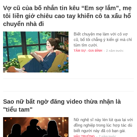
Vợ cũ của bố nhắn tin kêu “Em sợ lắm”, mẹ
tôi liền giở chiêu cao tay khiến cô ta xấu hổ
chuyển nhà đi
Biết chuyện mẹ làm với cô vợ
cũ, bố tôi chẳng ý kiến gì mà chỉ
tủm tỉm cười.
TÂM SỰ - GIA ĐÌNH
-
2 năm trước
Sao nữ bất ngờ đăng video thừa nhận là
"tiểu tam"
Nữ nghệ sĩ này lén lút qua lại với
đồng nghiệp trong lúc hợp tác dù
biết người này đã có bạn gái.
HẬU TRƯỜNG
-
2 năm trước