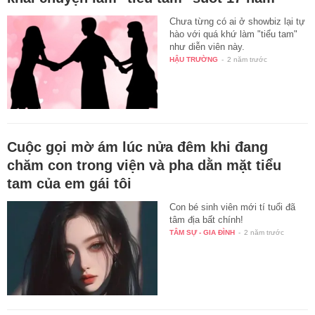
Chưa từng có ai ở showbiz lại tự
hào với quá khứ làm "tiểu tam"
như diễn viên này.
HẬU TRƯỜNG
-
2 năm trước
Cuộc gọi mờ ám lúc nửa đêm khi đang
chăm con trong viện và pha dằn mặt tiểu
tam của em gái tôi
Con bé sinh viên mới tí tuổi đã
tâm địa bất chính!
TÂM SỰ - GIA ĐÌNH
-
2 năm trước