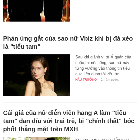
Phản ứng gắt của sao nữ Vbiz khi bị đá xéo
là "tiểu tam"
Sau khi giành vị trí Á quân của
cuộc thi nổi tiếng, sao nữ này
từng vướng vào thông tin tiêu
cực liên quan tới đời tư.
HẬU TRƯỜNG
-
2 năm trước
Cái giá của nữ diễn viên hạng A làm "tiểu
tam" dan díu với trai trẻ, bị "chính thất" bóc
phốt thẳng mặt trên MXH
Kết cục nào cho nữ diễn viên