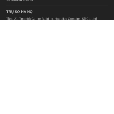
TRỤ SỞ HÀ NỘI
Tầng 21, Tòa nhà Center Building, Hapulico Complex, Số 01, phố
Nguyễn Huy Tưởng, phường Thanh Xuân, thành phố Hà Nội
Email:
contact@afamily.vn |
Điện thoại:
024 7309 5555, máy lẻ 62.370
VPĐD TẠI TP.HCM
Tầng 4, Tòa nhà 123, số 127 Võ Văn Tần, Phường Xuân Hòa, TPHCM
Điện thoại:
028 7307 7979
Giấy phép thiết lập trang thông tin điện tử tổng hợp trên mạng số
2217/GP-TTĐT do Sở Thông tin và Truyền thông Hà Nội cấp ngày 10
tháng 4 năm 2019
© Copyright 2008 - 2024 – Công ty Cổ phần VCCorp
Chính sách bảo mật