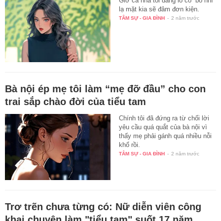
Giờ cả nhà tôi đang lo cô “bồ nhí”
lạ mặt kia sẽ đâm đơn kiện.
TÂM SỰ - GIA ĐÌNH
-
2 năm trước
Bà nội ép mẹ tôi làm “mẹ đỡ đầu” cho con
trai sắp chào đời của tiểu tam
Chính tôi đã đứng ra từ chối lời
yêu cầu quá quắt của bà nội vì
thấy mẹ phải gánh quá nhiều nỗi
khổ rồi.
TÂM SỰ - GIA ĐÌNH
-
2 năm trước
Trơ trẽn chưa từng có: Nữ diễn viên công
khai chuyện làm "tiểu tam" suốt 17 năm