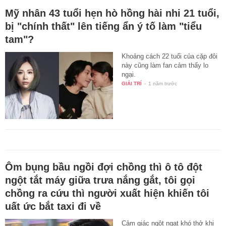
Mỹ nhân 43 tuổi hẹn hò hồng hài nhi 21 tuổi,
bị "chính thất" lên tiếng ẩn ý tố làm "tiểu
tam"?
Khoảng cách 22 tuổi của cặp đôi
này cũng làm fan cảm thấy lo
ngại.
GIẢI TRÍ
-
1 năm trước
Ôm bụng bầu ngồi đợi chồng thì ô tô đột
ngột tắt máy giữa trưa nắng gắt, tôi gọi
chồng ra cứu thì người xuất hiện khiến tôi
uất ức bắt taxi đi về
Cảm giác ngột ngạt khó thở khi