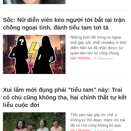
Sốc: Nữ diễn viên kéo người tới bắt tại trận
chồng ngoại tình, đánh tiểu tam tơi tả
Những tình tiết trong vụ ngoại
tình gây sốc nhất showbiz ở thời
điểm hiện tại đã nhận được sự
quan tâm lớn từ công chúng.
HẬU TRƯỜNG
-
8 tháng trước
Xui lắm mới đụng phải "tiểu tam" này: Trai
có chủ cũng không tha, hại chính thất tự kết
liễu cuộc đời
Tiểu tam này gây ức chế vì
không từ thủ đoạn, thậm chí trai
đã có chủ cũng không bỏ qua.
HẬU TRƯỜNG
-
8 tháng trước