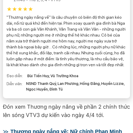
"Thương ngày nắng về" là câu chuyện có biên độ thời gian kéo
dài, nối từ quá khứ đến hiện tại. Phim xoay quanh gia đình bà Nga
và ba cô con gái Vân Khánh, Vân Trang và Vân Vân - những người
phụ nữ, những người mẹ ở những thế hệ khác nhau. Cô bé của
năm xưa trở thành người mẹ hôm nay, người mẹ ngày xưa trở
thành bà ngoại bây giờ… Có những lúc, những người phụ nữ khác
thế hệ xung khắc, đối lập, tranh cãi nhau. Nhưng cuối cùng, họ đã
luôn gặp nhau ở một điểm: là tình yêu thương, là nhu cầu bảo vệ,
là khát khao dành cho gia đình những gì trọn vẹn và tốt đẹp nhất.
Đạo diễn:
Bùi Tiến Huy, Vũ Trường Khoa
NSND Thanh Quý, Lan Phương, Hồng Đăng, Huyền Lizzie,
Diễn viên:
Ngọc Huyền, Đình Tú
Đón xem Thương ngày nắng về phần 2 chính thức
lên sóng VTV3 dự kiến vào ngày 4/4 tới.
Thương ngày nắng về: Nữ chính Phan Minh