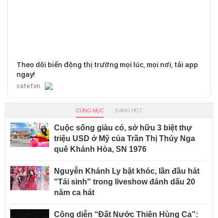
Theo dõi biến động thị trường mọi lúc, mọi nơi, tải app
ngay!
cafef.vn
CÙNG MỤC
ĐANG HOT
Cuộc sống giàu có, sở hữu 3 biệt thự
triệu USD ở Mỹ của Trần Thị Thúy Nga
quê Khánh Hòa, SN 1976
Nguyễn Khánh Ly bật khóc, lần đầu hát
"Tái sinh" trong liveshow đánh dấu 20
năm ca hát
Công diễn “Đất Nước Thiên Hùng Ca”: