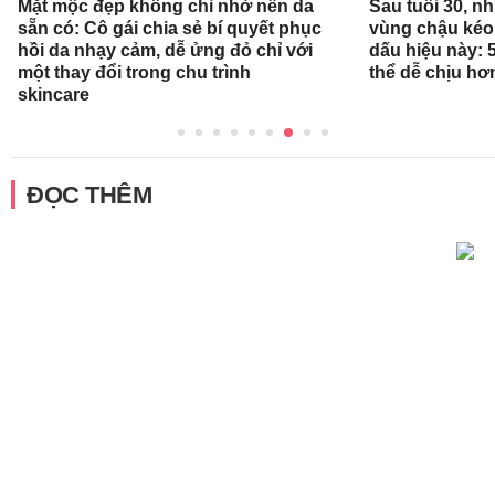
Mặt mộc đẹp không chỉ nhờ nền da
Sau tuổi 30, n
sẵn có: Cô gái chia sẻ bí quyết phục
vùng chậu kéo
hồi da nhạy cảm, dễ ửng đỏ chỉ với
dấu hiệu này: 
một thay đổi trong chu trình
thể dễ chịu hơ
skincare
ĐỌC THÊM