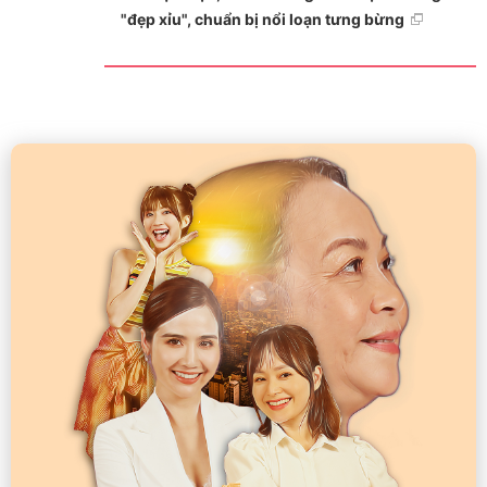
"đẹp xỉu", chuẩn bị nổi loạn tưng bừng