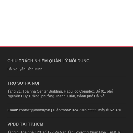
CHỊU TRÁCH NHIỆM QUẢN LÝ NỘI DUNG
Bà Nguyễn Bích Minh
TRỤ SỞ HÀ NỘI
Tầng 21, Tòa nhà Center Building, Hapulico Complex, Số 01, phố
Nguyễn Huy Tưởng, phường Thanh Xuân, thành phố Hà Nội
Email:
contact@afamily.vn |
Điện thoại:
024 7309 5555, máy lẻ 62.370
VPĐD TẠI TP.HCM
Tầng 4, Tòa nhà 123, số 127 Võ Văn Tần, Phường Xuân Hòa, TPHCM