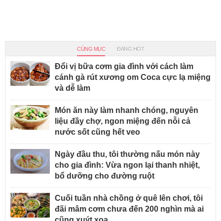
CÙNG MỤC
ĐANG HOT
Đổi vị bữa cơm gia đình với cách làm
cánh gà rút xương om Coca cực lạ miệng
và dễ làm
Món ăn này làm nhanh chóng, nguyên
liệu đầy chợ, ngon miệng đến nỗi cả
nước sốt cũng hết veo
Ngày đầu thu, tôi thường nấu món này
cho gia đình: Vừa ngon lại thanh nhiệt,
bổ dưỡng cho đường ruột
Cuối tuần nhà chồng ở quê lên chơi, tôi
đãi mâm cơm chưa đến 200 nghìn mà ai
cũng xuýt xoa