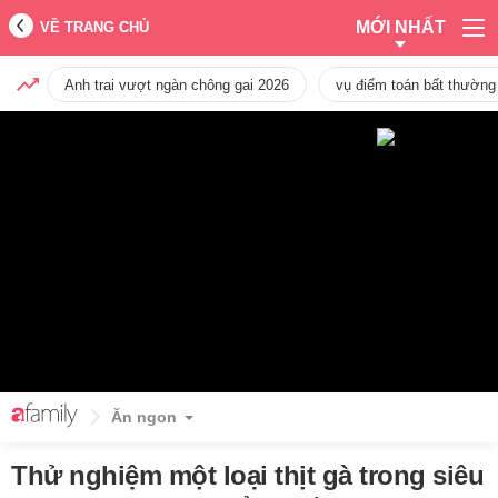
MỚI NHẤT
VỀ TRANG CHỦ
Anh trai vượt ngàn chông gai 2026
vụ điểm toán bất thường
Ăn ngon
Thử nghiệm một loại thịt gà trong siêu