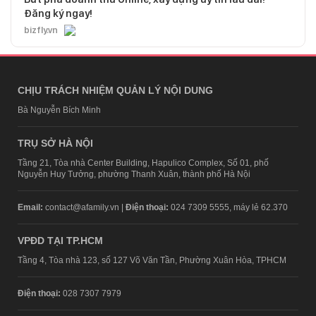
Đăng ký ngay!
bizfly.vn
CHỊU TRÁCH NHIỆM QUẢN LÝ NỘI DUNG
Bà Nguyễn Bích Minh
TRỤ SỞ HÀ NỘI
Tầng 21, Tòa nhà Center Building, Hapulico Complex, Số 01, phố
Nguyễn Huy Tưởng, phường Thanh Xuân, thành phố Hà Nội
Email:
contact@afamily.vn |
Điện thoại:
024 7309 5555, máy lẻ 62.370
VPĐD TẠI TP.HCM
Tầng 4, Tòa nhà 123, số 127 Võ Văn Tần, Phường Xuân Hòa, TPHCM
Điện thoại:
028 7307 7979