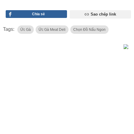
Chia sẻ
Sao chép link
Tags:
Ức Gà
Ức Gà Meat Deli
Chọn Đồ Nấu Ngon