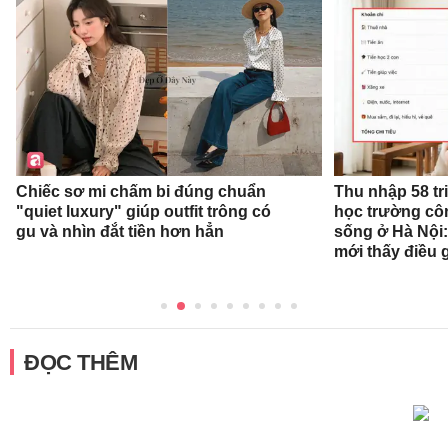
Chiếc sơ mi chấm bi đúng chuẩn
Thu nhập 58 tr
"quiet luxury" giúp outfit trông có
học trường cô
gu và nhìn đắt tiền hơn hẳn
sống ở Hà Nội:
mới thấy điều 
ĐỌC THÊM