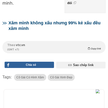
minh.
đối
Xăm mình không xấu nhưng 99% kẻ xấu đều
xăm mình
Theo
vtc.vn
Copy link
(GMT +7)
Chia sẻ
Sao chép link
Tags:
Cô Gái Có Hình Xăm
Cô Gái Xinh Đẹp