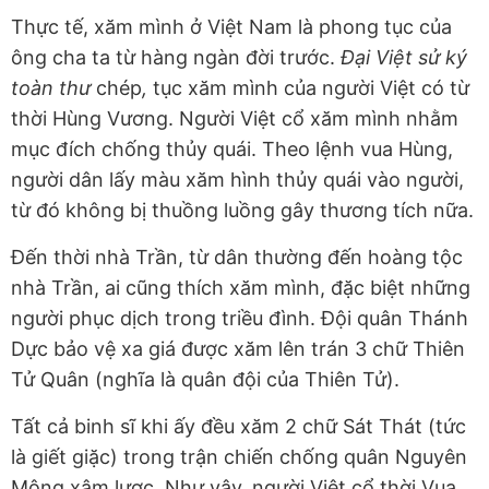
Thực tế, xăm mình ở Việt Nam là phong tục của
ông cha ta từ hàng ngàn đời trước.
Đại Việt sử ký
toàn thư
chép
,
tục xăm mình của người Việt có từ
thời Hùng Vương. Người Việt cổ xăm mình nhằm
mục đích chống thủy quái. Theo lệnh vua Hùng,
người dân lấy màu xăm hình thủy quái vào người,
từ đó không bị thuồng luồng gây thương tích nữa.
Đến thời nhà Trần, từ dân thường đến hoàng tộc
nhà Trần, ai cũng thích xăm mình, đặc biệt những
người phục dịch trong triều đình. Đội quân Thánh
Dực bảo vệ xa giá được xăm lên trán 3 chữ Thiên
Tử Quân (nghĩa là quân đội của Thiên Tử).
Tất cả binh sĩ khi ấy đều xăm 2 chữ Sát Thát (tức
là giết giặc) trong trận chiến chống quân Nguyên
Mông xâm lược. Như vậy, người Việt cổ thời Vua