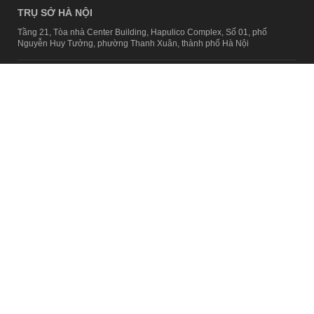
TRỤ SỞ HÀ NỘI
Tầng 21, Tòa nhà Center Building, Hapulico Complex, Số 01, phố
Nguyễn Huy Tưởng, phường Thanh Xuân, thành phố Hà Nội
Email:
contact@afamily.vn |
Điện thoại:
024 7309 5555, máy lẻ 62.370
VPĐD TẠI TP.HCM
Tầng 4, Tòa nhà 123, số 127 Võ Văn Tần, Phường Xuân Hòa, TPHCM
Điện thoại:
028 7307 7979
Giấy phép thiết lập trang thông tin điện tử tổng hợp trên mạng số
2217/GP-TTĐT do Sở Thông tin và Truyền thông Hà Nội cấp ngày 10
tháng 4 năm 2019
© Copyright 2008 - 2024 – Công ty Cổ phần VCCorp
Chính sách bảo mật