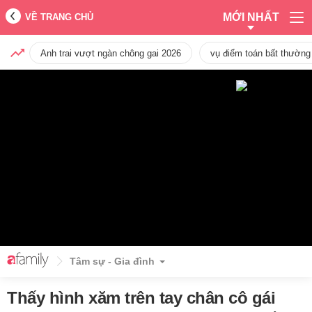
MỚI NHẤT
VỀ TRANG CHỦ
Anh trai vượt ngàn chông gai 2026
vụ điểm toán bất thường
Tâm sự - Gia đình
Thấy hình xăm trên tay chân cô gái