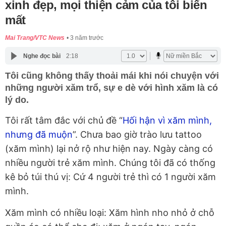
xinh đẹp, mọi thiện cảm của tôi biến
mất
Mai Trang/VTC News
3 năm trước
Nghe đọc bài
2:18
Tôi cũng không thấy thoải mái khi nói chuyện với
những người xăm trổ, sự e dè với hình xăm là có
lý do.
Tôi rất tâm đắc với chủ đề “
Hối hận vì xăm mình,
nhưng đã muộn
”. Chưa bao giờ trào lưu tattoo
(xăm mình) lại nở rộ như hiện nay. Ngày càng có
nhiều người trẻ xăm mình. Chúng tôi đã có thống
kê bỏ túi thú vị: Cứ 4 người trẻ thì có 1 người xăm
mình.
Xăm mình có nhiều loại: Xăm hình nho nhỏ ở chỗ