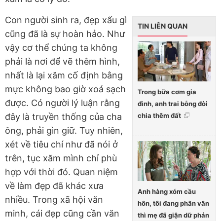
Con người sinh ra, đẹp xấu gì
TIN LIÊN QUAN
cũng đã là sự hoàn hảo. Như
vậy cơ thể chúng ta không
phải là nơi để vẽ thêm hình,
nhất là lại xăm cố định bằng
mực không bao giờ xoá sạch
Trong bữa cơm gia
được. Có người lý luận rằng
đình, anh trai bỗng đòi
chia thêm đất
đây là truyền thống của cha
ông, phải gìn giữ. Tuy nhiên,
xét về tiêu chí như đã nói ở
trên, tục xăm mình chỉ phù
hợp với thời đó. Quan niệm
về làm đẹp đã khác xưa
Anh hàng xóm cầu
nhiều. Trong xã hội văn
hôn, tôi đang phân vân
minh, cái đẹp cũng cần văn
thì mẹ đã giận dữ phản