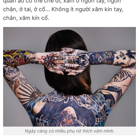
quần áo có thể che đi; xăm ở ngón tay, ngón
chân, ở tai, ở cổ… Không ít người xăm kín tay,
chân, xăm kín cổ.
Ngày càng có nhiều phụ nữ thích xăm mình.