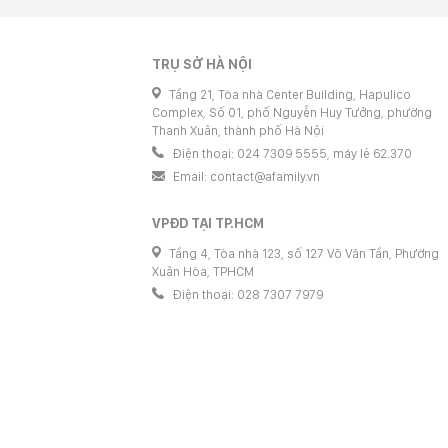
TRỤ SỞ HÀ NỘI
Tầng 21, Tòa nhà Center Building, Hapulico
Complex, Số 01, phố Nguyễn Huy Tưởng, phường
Thanh Xuân, thành phố Hà Nội
Điện thoại: 024 7309 5555, máy lẻ 62.370
Email:
contact@afamily.vn
VPĐD TẠI TP.HCM
Tầng 4, Tòa nhà 123, số 127 Võ Văn Tần, Phường
Xuân Hòa, TPHCM
Điện thoại: 028 7307 7979