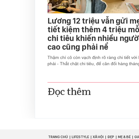
Lương 12 triệu vẫn gửi mẹ
tiết kiệm thêm 4 triệu mỗ
chi tiêu khiến nhiều ngườ
cao cũng phải nể
Thậm chí cô còn vạch định rõ ràng chi tiết với
phải - Thắt chặt chi tiêu, để cân đối hàng thán
Đọc thêm
TRANG CHỦ
LIFESTYLE
XÃ HỘI
ĐẸP
MẸ & BÉ
GI