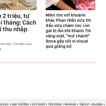
 2 triệu, tự
Mềm tim với khoảnh
khắc Phan Hiển vừa thi
i tháng: Cách
đấu vừa chăm sóc con
i thu nhập
gái bị ốm khi Khánh Thi
vắng mặt, "mợ chảnh"
Anna gây sốt vì visual
 hai mức: Chi tiêu vừa
quá giống bố
g.
ÁO DỤC
HẬU TRƯỜNG
SỨC KHỎE
TIÊU DÙNG
ĂN NGON
TÂM SỰ - GIA ĐÌNH