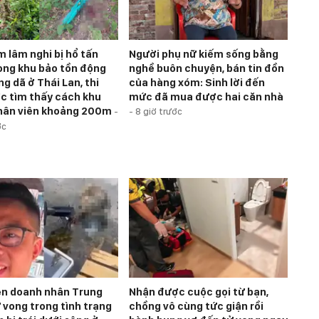
m lâm nghi bị hổ tấn
Người phụ nữ kiếm sống bằng
ong khu bảo tồn động
nghề buôn chuyện, bán tin đồn
g dã ở Thái Lan, thi
của hàng xóm: Sinh lời đến
c tìm thấy cách khu
mức đã mua được hai căn nhà
hân viên khoảng 200m
-
-
8 giờ trước
ớc
ện doanh nhân Trung
Nhận được cuộc gọi từ bạn,
 vong trong tình trạng
chồng vô cùng tức giận rồi