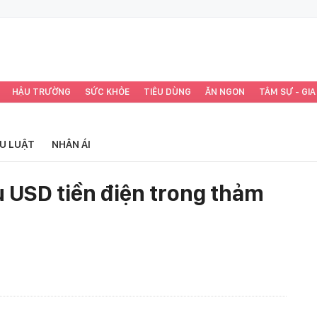
HẬU TRƯỜNG
SỨC KHỎE
TIÊU DÙNG
ĂN NGON
TÂM SỰ - GIA
ỂU LUẬT
NHÂN ÁI
u USD tiền điện trong thảm