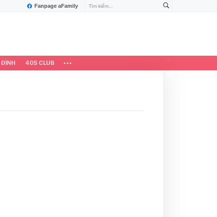
Fanpage aFamily
 ĐÌNH
40S CLUB