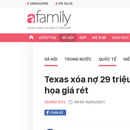
EMAGAZINE
DR. BLUE
LIFESTYLE
XÃ HỘI
ĐẸP
MẸ & BÉ
GIÁO DỤC
XÃ HỘI
TRONG NƯỚC
QUỐC TẾ
HI
Texas xóa nợ 29 triệ
họa giá rét
QUANG DUY,
09:58 18/03/2021
CHIA SẺ