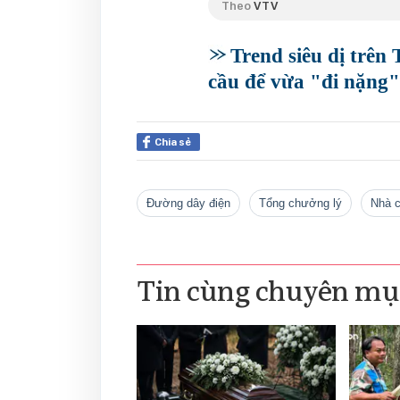
Theo
VTV
Trend siêu dị trên
cầu để vừa "đi nặng"
Chia sẻ
đường dây điện
Tổng chưởng lý
nhà 
Tin cùng chuyên mụ