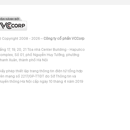
 Copyright 2008 - 2026 –
Công ty cổ phần VCCorp
ầng 17, 19, 20, 21 Tòa nhà Center Building - Hapulico
omplex, Số 01, phố Nguyễn Huy Tưởng, phường
hanh Xuân, thành phố Hà Nội
iấy phép thiết lập trang thông tin điện tử tổng hợp
rên mạng số 2217/GP-TTĐT do Sở Thông tin và
ruyền thông Hà Nội cấp ngày 10 tháng 4 năm 2019