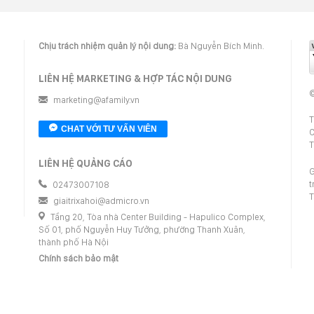
Chịu trách nhiệm quản lý nội dung:
Bà Nguyễn Bích Minh.
LIÊN HỆ MARKETING & HỢP TÁC NỘI DUNG
©
marketing@afamily.vn
T
CHAT VỚI TƯ VẤN VIÊN
C
T
LIÊN HỆ QUẢNG CÁO
G
t
02473007108
T
giaitrixahoi@admicro.vn
Tầng 20, Tòa nhà Center Building - Hapulico Complex,
Số 01, phố Nguyễn Huy Tưởng, phường Thanh Xuân,
thành phố Hà Nội
Chính sách bảo mật