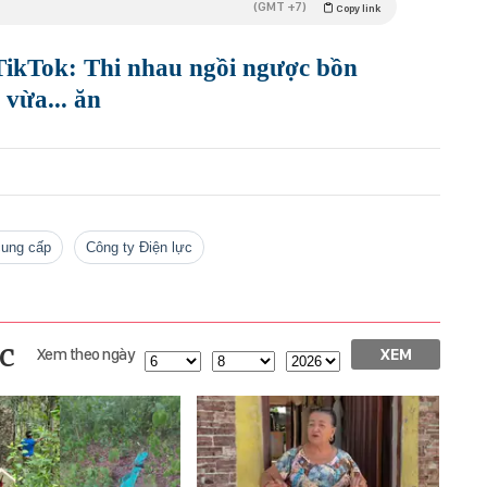
(GMT +7)
Copy link
 TikTok: Thi nhau ngồi ngược bồn
 vừa... ăn
cung cấp
Công ty Điện lực
c
Xem theo ngày
XEM