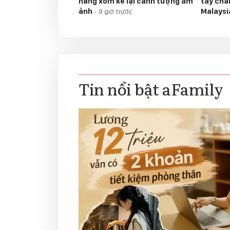
hàng xóm kể lại cảnh tượng ám
tay chân
ảnh
Malays
-
9 giờ trước
Tin nổi bật aFamily