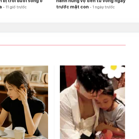
 bị trói dưới sông ở
hành hung vợ đến tử vong ngay
ia
trước mặt con
-
11 giờ trước
-
1 ngày trước