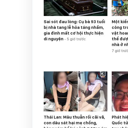
Sai sót đau lòng: Cụ bà 93 tuổi
Một kiể
bị nhà tang lễ hỏa táng nhầm,
công tr
gia đình mất cơ hội thực hiện
vật hoan
di nguyện
thể đượ
-
5 giờ trước
nhà ở n
7 giờ trư
Thái Lan: Mâu thuẫn rồi cãi vã,
Phát hi
con dâu sát hại mẹ chồng,
Quốc tử