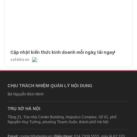
Cập nhật kiến thức kinh doanh mỗi ngày, tải ngay!
cafebiz.vn
CHỊU TRÁCH NHIỆM QUẢN LÝ NỘI DUNG
Bà Nguyễn Bích Minh
TRỤ SỞ HÀ NỘI
Tầng 21, Tòa nhà Center Building, Hapulico Complex, Số 01, phố
Nguyễn Huy Tưởng, phường Thanh Xuân, thành phố Hà Nội
Email:
contact@afamily.vn |
Điện thoại:
024 7309 5555, máy lẻ 62.370