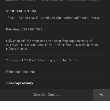
VPĐD TẠI TP.HCM
Tầng 4, Tòa nhà 123, số 127 Võ Văn Tần, Phường Xuân Hòa, TPHCM
Điện thoại:
028 7307 7979
Giấy phép thiết lập trang thông tin điện tử tổng hợp trên mạng số
2217/GP-TTĐT do Sở Thông tin và Truyền thông Hà Nội cấp ngày 10
tháng 4 năm 2019
© Copyright 2008 - 2024 – Công ty Cổ phần VCCorp
Chính sách bảo mật
Fanpage aFamily
Xem bản Desktop