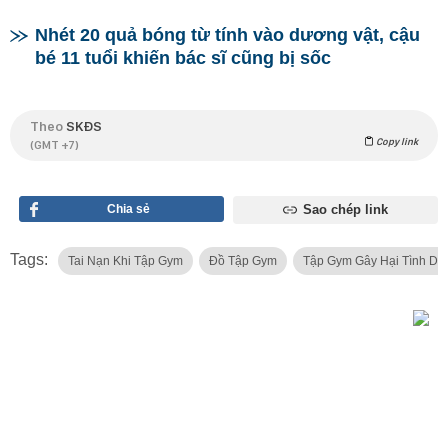
Nhét 20 quả bóng từ tính vào dương vật, cậu
bé 11 tuổi khiến bác sĩ cũng bị sốc
Theo
SKĐS
Copy link
(GMT +7)
Chia sẻ
Sao chép link
Tags:
Tai Nạn Khi Tập Gym
Đồ Tập Gym
Tập Gym Gây Hại Tình Dụ