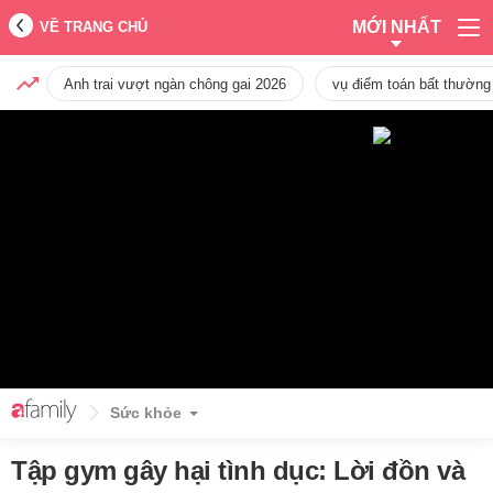
MỚI NHẤT
VỀ TRANG CHỦ
Anh trai vượt ngàn chông gai 2026
vụ điểm toán bất thường
Sức khỏe
Tập gym gây hại tình dục: Lời đồn và