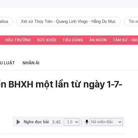
ilisa
Xét xử Thùy Tiên - Quang Linh Vlogs - Hằng Du Mục
tin
HẬU TRƯỜNG
SỨC KHỎE
TIÊU DÙNG
ĂN NGON
TÂM SỰ - GIA
ỂU LUẬT
NHÂN ÁI
ền BHXH một lần từ ngày 1-7-
3:45
Nghe đọc bài