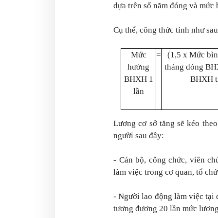
dựa trên số năm đóng và mức 
Cụ thể, công thức tính như sau
Mức
=
(1,5 x Mức bìn
hưởng
tháng đóng BH
BHXH 1
BHXH t
lần
Lương cơ sở tăng sẽ kéo the
người sau đây:
- Cán bộ, công chức, viên ch
làm việc trong cơ quan, tổ chứ
- Người lao động làm việc tạ
tương đương 20 lần mức lương 