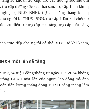
tăng 10 khoản trợ cấp: Trợ cấp dưỡng sức sau ốm
; trợ cấp dưỡng sức sau thai sản; trợ cấp 1 lần khi bị
 nghiệp (TNLĐ, BNN); trợ cấp hằng tháng khi bị
ho người bị TNLĐ, BNN; trợ cấp 1 lần khi chết do
 sau điều trị; trợ cấp mai táng; trợ cấp tuất hằng
oán trực tiếp cho người có thẻ BHYT tế khi khám,
BHXH một lần sẽ tăng
thức 2,34 triệu đồng/tháng từ ngày 1-7-2024 không
 hưởng BHXH một lần của người lao động mà ảnh
hoản tiền lương tháng đóng BHXH hằng tháng làm
lần.