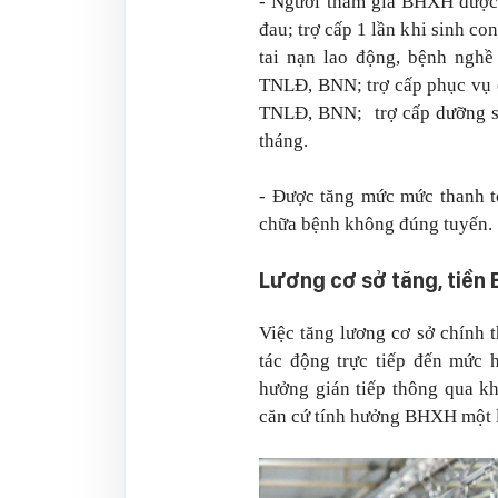
- Người tham gia BHXH được 
đau; trợ cấp 1 lần khi sinh con
tai nạn lao động, bệnh nghề
TNLĐ, BNN; trợ cấp phục vụ c
TNLĐ, BNN; trợ cấp dưỡng sức
tháng.
- Được tăng mức mức thanh t
chữa bệnh không đúng tuyến.
Lương cơ sở tăng, tiền 
Việc tăng lương cơ sở chính 
tác động trực tiếp đến mức
hưởng gián tiếp thông qua k
căn cứ tính hưởng BHXH một 