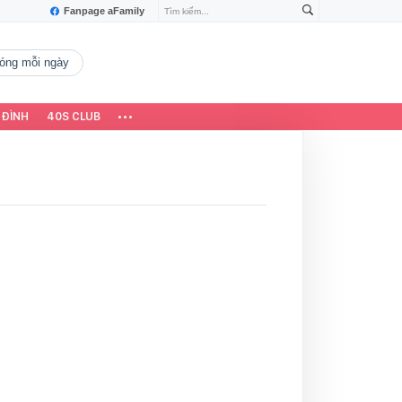
Fanpage aFamily
 nóng mỗi ngày
 ĐÌNH
40S CLUB