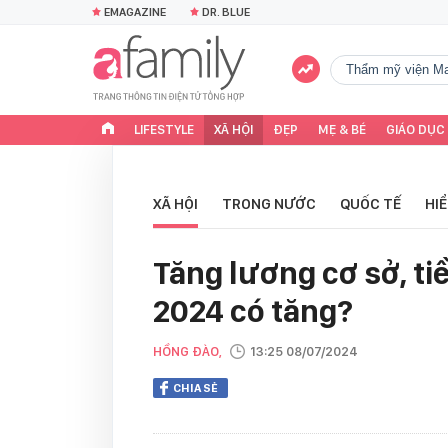
EMAGAZINE
DR. BLUE
Thẩm mỹ viện Ma
LIFESTYLE
XÃ HỘI
ĐẸP
MẸ & BÉ
GIÁO DỤC
XÃ HỘI
TRONG NƯỚC
QUỐC TẾ
HI
Tăng lương cơ sở, ti
2024 có tăng?
HỒNG ĐÀO,
13:25 08/07/2024
CHIA SẺ