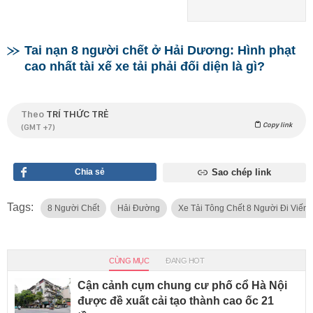
Tai nạn 8 người chết ở Hải Dương: Hình phạt
cao nhất tài xế xe tải phải đối diện là gì?
Theo
TRÍ THỨC TRẺ
Copy link
(GMT +7)
Chia sẻ
Sao chép link
Tags:
8 Người Chết
Hải Đường
Xe Tải Tông Chết 8 Người Đi Viến
CÙNG MỤC
ĐANG HOT
Cận cảnh cụm chung cư phố cổ Hà Nội
được đề xuất cải tạo thành cao ốc 21