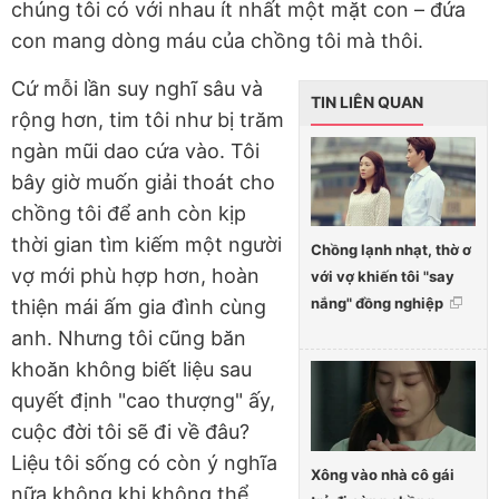
chúng tôi có với nhau ít nhất một mặt con – đứa
con mang dòng máu của chồng tôi mà thôi.
Cứ mỗi lần suy nghĩ sâu và
TIN LIÊN QUAN
rộng hơn, tim tôi như bị trăm
ngàn mũi dao cứa vào. Tôi
bây giờ muốn giải thoát cho
chồng tôi để anh còn kịp
thời gian tìm kiếm một người
Chồng lạnh nhạt, thờ ơ
vợ mới phù hợp hơn, hoàn
với vợ khiến tôi "say
nắng" đồng nghiệp
thiện mái ấm gia đình cùng
anh. Nhưng tôi cũng băn
khoăn không biết liệu sau
quyết định "cao thượng" ấy,
cuộc đời tôi sẽ đi về đâu?
Liệu tôi sống có còn ý nghĩa
Xông vào nhà cô gái
nữa không khi không thể