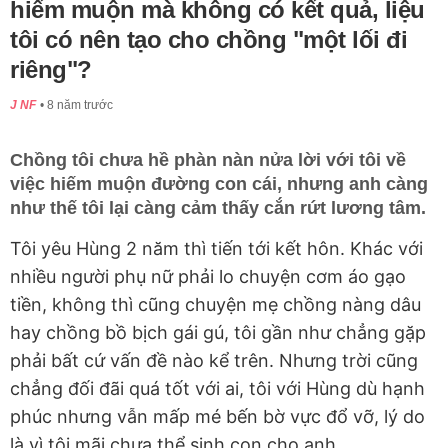
hiếm muộn mà không có kết quả, liệu
tôi có nên tạo cho chồng "một lối đi
riêng"?
J NF
8 năm trước
Chồng tôi chưa hề phàn nàn nửa lời với tôi về
việc hiếm muộn đường con cái, nhưng anh càng
như thế tôi lại càng cảm thấy cắn rứt lương tâm.
Tôi yêu Hùng 2 năm thì tiến tới kết hôn. Khác với
nhiều người phụ nữ phải lo chuyện cơm áo gạo
tiền, không thì cũng chuyện mẹ chồng nàng dâu
hay chồng bồ bịch gái gú, tôi gần như chẳng gặp
phải bất cứ vấn đề nào kể trên. Nhưng trời cũng
chẳng đối đãi quá tốt với ai, tôi với Hùng dù hạnh
phúc nhưng vẫn mấp mé bến bờ vực đổ vỡ, lý do
là vì tôi mãi chưa thể sinh con cho anh.