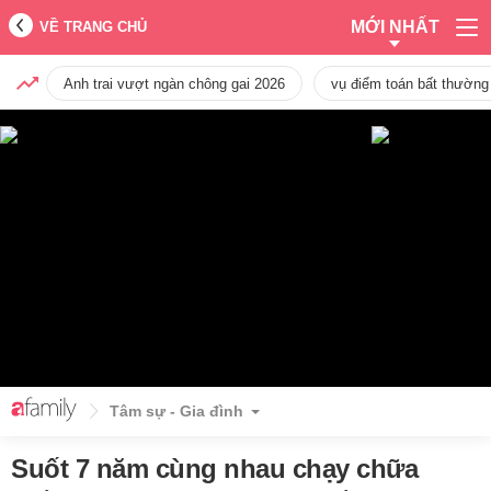
MỚI NHẤT
VỀ TRANG CHỦ
Anh trai vượt ngàn chông gai 2026
vụ điểm toán bất thường
Tâm sự - Gia đình
Suốt 7 năm cùng nhau chạy chữa