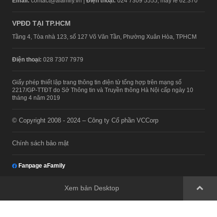
Email:
contact@afamily.vn |
Điện thoại:
024 7309 5555, máy lẻ 62.370
VPĐD TẠI TP.HCM
Tầng 4, Tòa nhà 123, số 127 Võ Văn Tần, Phường Xuân Hòa, TPHCM
Điện thoại:
028 7307 7979
Giấy phép thiết lập trang thông tin điện tử tổng hợp trên mạng số
2217/GP-TTĐT do Sở Thông tin và Truyền thông Hà Nội cấp ngày 10
tháng 4 năm 2019
© Copyright 2008 - 2024 – Công ty Cổ phần VCCorp
Chính sách bảo mật
Fanpage aFamily
Xem bản Desktop