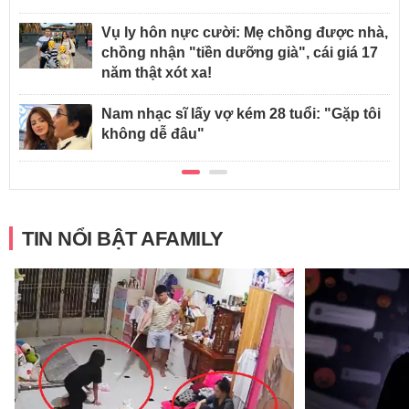
Vụ ly hôn nực cười: Mẹ chồng được nhà,
chồng nhận "tiền dưỡng già", cái giá 17
năm thật xót xa!
Nam nhạc sĩ lấy vợ kém 28 tuổi: "Gặp tôi
không dễ đâu"
TIN NỔI BẬT AFAMILY