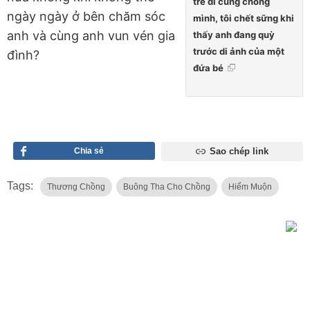
trẻ đi cùng chồng
ngày ngày ở bên chăm sóc
mình, tôi chết sững khi
anh và cùng anh vun vén gia
thấy anh đang quỳ
trước di ảnh của một
đình?
đứa bé
Chia sẻ
Sao chép link
Tags:
Thương Chồng
Buông Tha Cho Chồng
Hiếm Muộn