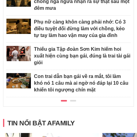
chồng ngã ngửa nhận ra sự thật sau một
đêm mưa
Phụ nữ càng khôn càng phải nhớ: Có 3
điều tuyệt đối đừng làm với chồng, kẻo
tự tay làm hao vận may của gia đình
Thiếu gia Tập đoàn Sơn Kim hiếm hoi
xuất hiện cùng bạn gái, đúng là trai tài gái
giỏi
Con trai dẫn bạn gái về ra mắt, tôi làm
khó nó 1 câu mà ai ngờ nó đáp lại 10 câu
khiến tôi ngượng chín mặt
TIN NỔI BẬT AFAMILY