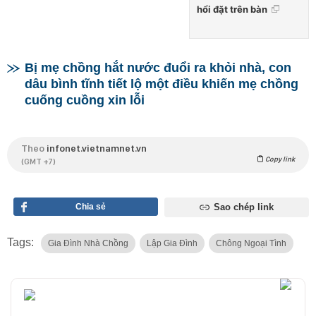
hổi đặt trên bàn
Bị mẹ chồng hắt nước đuổi ra khỏi nhà, con
dâu bình tĩnh tiết lộ một điều khiến mẹ chồng
cuống cuồng xin lỗi
Theo
infonet.vietnamnet.vn
Copy link
(GMT +7)
Chia sẻ
Sao chép link
Tags:
Gia Đình Nhà Chồng
Lập Gia Đình
Chông Ngoại Tình