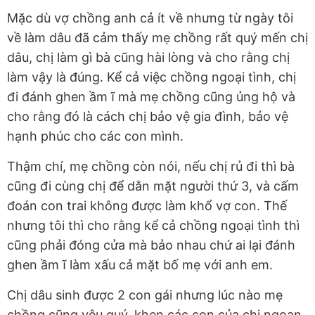
Mặc dù vợ chồng anh cả ít về nhưng từ ngày tôi
về làm dâu đã cảm thấy mẹ chồng rất quý mến chị
dâu, chị làm gì bà cũng hài lòng và cho rằng chị
làm vậy là đúng. Kể cả việc chồng ngoại tình, chị
đi đánh ghen ầm ĩ mà mẹ chồng cũng ủng hộ và
cho rằng đó là cách chị bảo vệ gia đình, bảo vệ
hạnh phúc cho các con mình.
Thậm chí, mẹ chồng còn nói, nếu chị rủ đi thì bà
cũng đi cùng chị để dằn mặt người thứ 3, và cấm
đoán con trai không được làm khổ vợ con. Thế
nhưng tôi thì cho rằng kể cả chồng ngoại tình thì
cũng phải đóng cửa mà bảo nhau chứ ai lại đánh
ghen ầm ĩ làm xấu cả mặt bố mẹ với anh em.
Chị dâu sinh được 2 con gái nhưng lúc nào mẹ
chồng cũng yêu quý, khen các con của chị ngoan