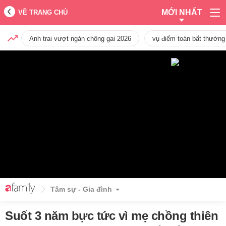
MỚI NHẤT
VỀ TRANG CHỦ
Anh trai vượt ngàn chông gai 2026
vụ điểm toán bất thường
Tâm sự - Gia đình
Suốt 3 năm bực tức vì mẹ chồng thiên