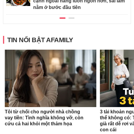
cạnh ngoài hàng luôn ngon hơn, sai lầm
nằm ở bước đầu tiên
TIN NỔI BẬT AFAMILY
Tôi từ chối cho người nhà chồng
3 tài khoản ng
vay tiền: Tình nghĩa không vỡ, còn
thể không có: 
cứu cả hai khỏi một thảm họa
già rất dễ rơi
con cái