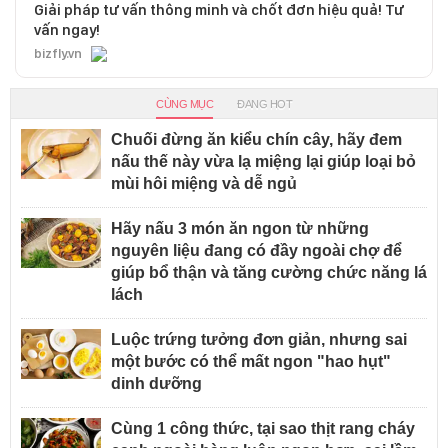
Giải pháp tư vấn thông minh và chốt đơn hiệu quả! Tư
vấn ngay!
bizfly.vn
CÙNG MỤC
ĐANG HOT
Chuối đừng ăn kiểu chín cây, hãy đem
nấu thế này vừa lạ miệng lại giúp loại bỏ
mùi hôi miệng và dễ ngủ
Hãy nấu 3 món ăn ngon từ những
nguyên liệu đang có đầy ngoài chợ để
giúp bổ thận và tăng cường chức năng lá
lách
Luộc trứng tưởng đơn giản, nhưng sai
một bước có thể mất ngon "hao hụt"
dinh dưỡng
Cùng 1 công thức, tại sao thịt rang cháy