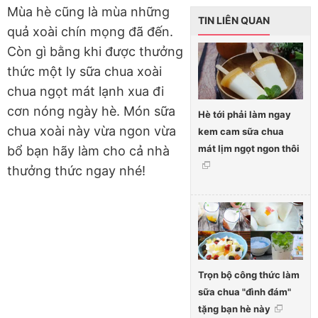
Mùa hè cũng là mùa những
TIN LIÊN QUAN
quả xoài chín mọng đã đến.
Còn gì bằng khi được thưởng
thức một ly sữa chua xoài
chua ngọt mát lạnh xua đi
cơn nóng ngày hè. Món sữa
Hè tới phải làm ngay
chua xoài này vừa ngon vừa
kem cam sữa chua
mát lịm ngọt ngon thôi
bổ bạn hãy làm cho cả nhà
thưởng thức ngay nhé!
Trọn bộ công thức làm
sữa chua "đình đám"
tặng bạn hè này