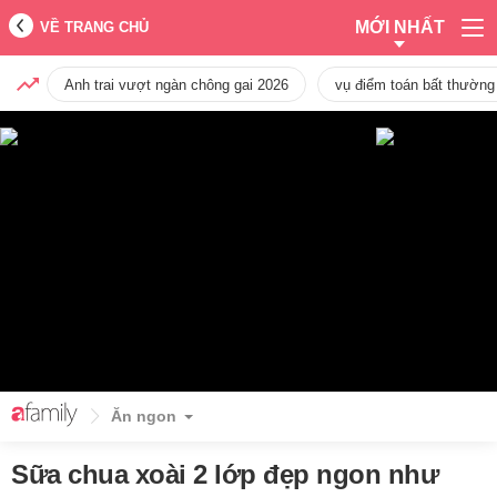
MỚI NHẤT
VỀ TRANG CHỦ
Anh trai vượt ngàn chông gai 2026
vụ điểm toán bất thường
Ăn ngon
Sữa chua xoài 2 lớp đẹp ngon như