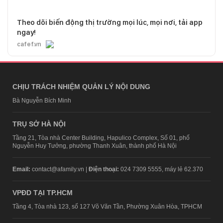
Theo dõi biến động thị trường mọi lúc, mọi nơi, tải app
ngay!
cafef.vn
CHỊU TRÁCH NHIỆM QUẢN LÝ NỘI DUNG
Bà Nguyễn Bích Minh
TRỤ SỞ HÀ NỘI
Tầng 21, Tòa nhà Center Building, Hapulico Complex, Số 01, phố
Nguyễn Huy Tưởng, phường Thanh Xuân, thành phố Hà Nội
Email:
contact@afamily.vn |
Điện thoại:
024 7309 5555, máy lẻ 62.370
VPĐD TẠI TP.HCM
Tầng 4, Tòa nhà 123, số 127 Võ Văn Tần, Phường Xuân Hòa, TPHCM