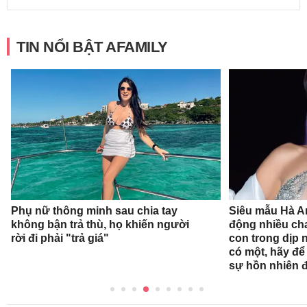
TIN NỔI BẬT AFAMILY
Phụ nữ thông minh sau chia tay
Siêu mẫu Hà A
không bận trả thù, họ khiến người
động nhiều ch
rời đi phải "trả giá"
con trong dịp n
có một, hãy để
sự hồn nhiên 