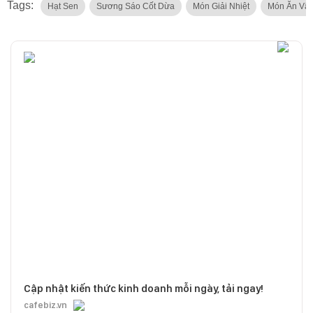
Tags:
Hạt Sen
Sương Sáo Cốt Dừa
Món Giải Nhiệt
Món Ăn Vật
Cập nhật kiến thức kinh doanh mỗi ngày, tải ngay!
cafebiz.vn