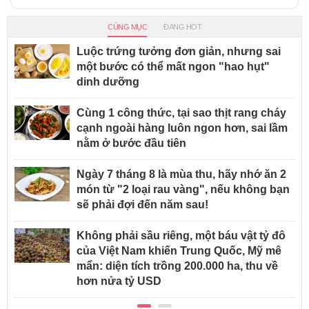
CÙNG MỤC
ĐANG HOT
Luộc trứng tưởng đơn giản, nhưng sai
một bước có thể mất ngon "hao hụt"
dinh dưỡng
Cùng 1 công thức, tại sao thịt rang cháy
cạnh ngoài hàng luôn ngon hơn, sai lầm
nằm ở bước đầu tiên
Ngày 7 tháng 8 là mùa thu, hãy nhớ ăn 2
món từ "2 loại rau vàng", nếu không bạn
sẽ phải đợi đến năm sau!
Không phải sầu riêng, một báu vật tỷ đô
của Việt Nam khiến Trung Quốc, Mỹ mê
mẩn: diện tích trồng 200.000 ha, thu về
hơn nửa tỷ USD