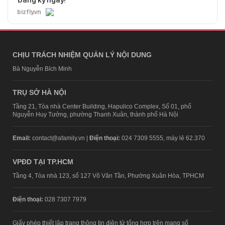
Đăng ký ngay!
bizfly.vn
CHỊU TRÁCH NHIỆM QUẢN LÝ NỘI DUNG
Bà Nguyễn Bích Minh
TRỤ SỞ HÀ NỘI
Tầng 21, Tòa nhà Center Building, Hapulico Complex, Số 01, phố
Nguyễn Huy Tưởng, phường Thanh Xuân, thành phố Hà Nội
Email:
contact@afamily.vn |
Điện thoại:
024 7309 5555, máy lẻ 62.370
VPĐD TẠI TP.HCM
Tầng 4, Tòa nhà 123, số 127 Võ Văn Tần, Phường Xuân Hòa, TPHCM
Điện thoại:
028 7307 7979
Giấy phép thiết lập trang thông tin điện tử tổng hợp trên mạng số