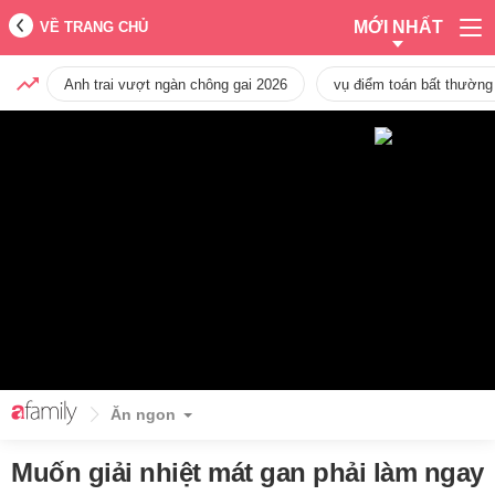
MỚI NHẤT
VỀ TRANG CHỦ
Anh trai vượt ngàn chông gai 2026
vụ điểm toán bất thường
Ăn ngon
Muốn giải nhiệt mát gan phải làm ngay