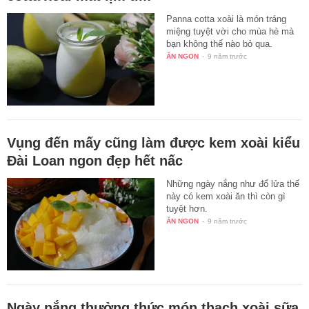
Panna cotta xoài là món tráng
miệng tuyệt vời cho mùa hè mà
bạn không thể nào bỏ qua.
ĂN NGON
-
9 năm trước
Vụng đến mấy cũng làm được kem xoài kiểu
Đài Loan ngon đẹp hết nấc
Những ngày nắng như đổ lửa thế
này có kem xoài ăn thì còn gì
tuyệt hơn.
ĂN NGON
-
9 năm trước
Ngày nắng thưởng thức món thạch xoài sữa