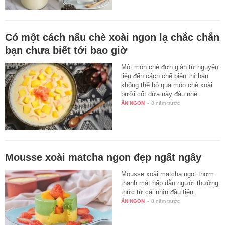
Có một cách nấu chè xoài ngon lạ chắc chắn
bạn chưa biết tới bao giờ
Một món chè đơn giản từ nguyên
liệu đến cách chế biến thì bạn
không thể bỏ qua món chè xoài
bưởi cốt dừa này đâu nhé.
ĂN NGON
-
8 năm trước
Mousse xoài matcha ngon đẹp ngất ngây
Mousse xoài matcha ngọt thơm
thanh mát hấp dẫn người thưởng
thức từ cái nhìn đầu tiên.
ĂN NGON
-
8 năm trước