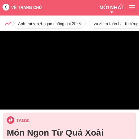
MỚI NHẤT
VỀ TRANG CHỦ
Anh trai vượt ngàn chông gai 2026
vụ điểm toán bất thường
TAGS:
Món Ngon Từ Quả Xoài