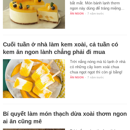
bắt mắt. Món bánh lạnh thơm
ngon này dùng để tráng miệng…
ĂN NGON
-
7 năm trước
Cuối tuần ở nhà làm kem xoài, cả tuần có
kem ăn ngon lành chẳng phải đi mua
Trời nắng nóng mà tủ lạnh ở nhà
có những cây kem xoài chua
chua ngọt ngọt thì còn gì bằng!
ĂN NGON
-
7 năm trước
Bí quyết làm món thạch dừa xoài thơm ngon
ai ăn cũng mê