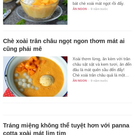
bát chè xoài mát ngọt rồi đấy.
ĂN NGON
-
9 năm trước
Chè xoài trân châu ngọt ngon thơm mát ai
cũng phải mê
Xoài thơm lừng, ăn kèm với trân
châu sật sật và kem tươi, ăn đến
đâu là mát quên sầu đến đấy!
Chè xoài trân châu quả là một…
ĂN NGON
-
9 năm trước
Tráng miệng không thể tuyệt hơn với panna
cotta xoài mát lịm tim