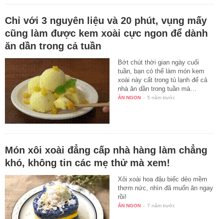
Chỉ với 3 nguyên liệu và 20 phút, vụng mấy
cũng làm được kem xoài cực ngon để dành
ăn dần trong cả tuần
Bớt chút thời gian ngày cuối
tuần, bạn có thể làm món kem
xoài này cất trong tủ lạnh để cả
nhà ăn dần trong tuần mà…
ĂN NGON
-
5 năm trước
Món xôi xoài đẳng cấp nhà hàng làm chẳng
khó, không tin các mẹ thử mà xem!
Xôi xoài hoa đậu biếc dẻo mềm
thơm nức, nhìn đã muốn ăn ngay
rồi!
ĂN NGON
-
7 năm trước