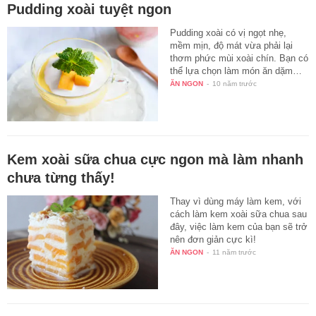
Pudding xoài tuyệt ngon
Pudding xoài có vị ngọt nhẹ,
mềm mịn, độ mát vừa phải lại
thơm phức mùi xoài chín. Bạn có
thể lựa chọn làm món ăn dặm…
ĂN NGON
-
10 năm trước
Kem xoài sữa chua cực ngon mà làm nhanh
chưa từng thấy!
Thay vì dùng máy làm kem, với
cách làm kem xoài sữa chua sau
đây, việc làm kem của bạn sẽ trở
nên đơn giản cực kì!
ĂN NGON
-
11 năm trước