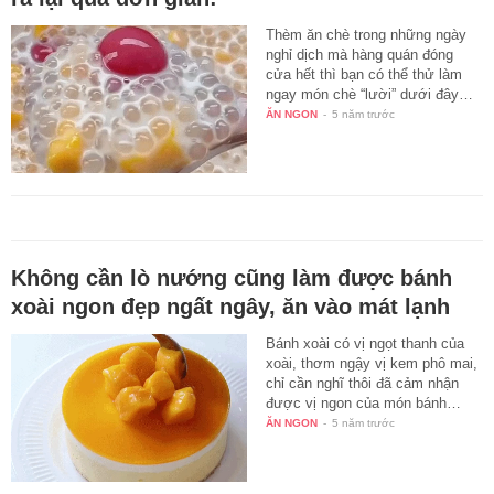
Thèm ăn chè trong những ngày
nghỉ dịch mà hàng quán đóng
cửa hết thì bạn có thể thử làm
ngay món chè “lười” dưới đây…
ĂN NGON
-
5 năm trước
Không cần lò nướng cũng làm được bánh
xoài ngon đẹp ngất ngây, ăn vào mát lạnh
Bánh xoài có vị ngọt thanh của
xoài, thơm ngậy vị kem phô mai,
chỉ cần nghĩ thôi đã cảm nhận
được vị ngon của món bánh…
ĂN NGON
-
5 năm trước