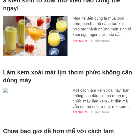
3 kiểu sinh tố xoài thử kiểu nào cũng mê
ngay!
Mùa hè đến cũng là mùa xoài
chín, bạn tha hồ sáng tạo kết
hợp tạo thành những món sinh tố
xoài ngọt ngon cực hấp dẫn
sau…
ĂN NGON
-
10 năm trước
Làm kem xoài mát lịm thơm phức không cần
dùng máy
Với cách làm kem xoài này, bạn
không cần đầu tư cho mình một
chiếc máy làm kem đắt tiền mà
vẫn có thể cho ra một mẻ kem…
ĂN NGON
-
10 năm trước
Chưa bao giờ dễ hơn thế với cách làm