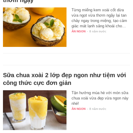
Từng miếng kem xoài cốt dừa
vừa ngọt vừa thơm ngậy lại tan
chảy ngay trong miệng, tạo cảm
giác mát lạnh sảng khoái cho…
ĂN NGON
-
8 năm trước
Sữa chua xoài 2 lớp đẹp ngon như tiệm với
công thức cực đơn giản
Tận hưởng mùa hè với món sữa
chua xoài vừa đẹp vừa ngon này
nhé!
ĂN NGON
-
8 năm trước