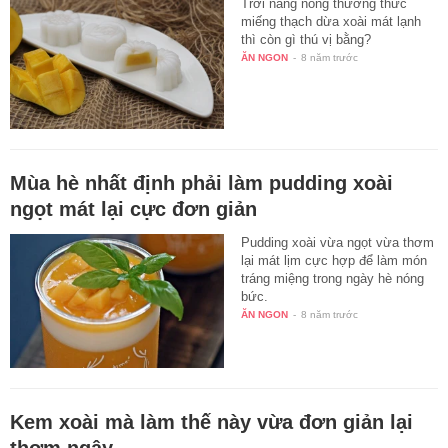
Trời nắng nóng thưởng thức
miếng thạch dừa xoài mát lạnh
thì còn gì thú vị bằng?
ĂN NGON
-
8 năm trước
Mùa hè nhất định phải làm pudding xoài
ngọt mát lại cực đơn giản
Pudding xoài vừa ngọt vừa thơm
lại mát lịm cực hợp để làm món
tráng miệng trong ngày hè nóng
bức.
ĂN NGON
-
8 năm trước
Kem xoài mà làm thế này vừa đơn giản lại
thơm ngậy