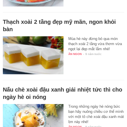
Thạch xoài 2 tầng đẹp mỹ mãn, ngon khỏi
bàn
Mùa hè này đừng bỏ qua món
thạch xoài 2 tầng vừa thơm vừa
ngọt lại đẹp mắt lắm nhé!
ĂN NGON
-
9 năm trước
Nấu chè xoài đậu xanh giải nhiệt tức thì cho
ngày hè oi nóng
Trong những ngày hè nóng bức
bạn hãy nuông chiều cơ thể mình
với một tô chè xoài đậu xanh mát
lịm này nhé!
ĂN NGON
-
9 năm trước