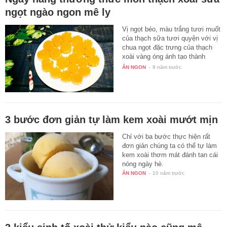
ngọt ngào ngon mê ly
Vị ngọt béo, màu trắng tươi muốt
của thạch sữa tươi quyện với vị
chua ngọt đặc trưng của thạch
xoài vàng óng ánh tạo thành
một…
ĂN NGON
-
9 năm trước
3 bước đơn giản tự làm kem xoài mướt mịn
Chỉ với ba bước thực hiện rất
đơn giản chúng ta có thể tự làm
kem xoài thơm mát đánh tan cái
nóng ngày hè.
ĂN NGON
-
10 năm trước