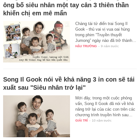
ông bố siêu nhân một tay cân 3 thiên thần
khiến chị em mê mẩn
Chàng tài tử điển trai Song Il
Gook - thủ vai vị vua oai hùng
trong phim “Truyền thuyết
Jumong” ngày nào đã trở thành…
HẬU TRƯỜNG
-
9 năm trước
Song Il Gook nói về khả năng 3 ỉn con sẽ tái
xuất sau "Siêu nhân trở lại"
Mới đây, trong một cuộc phỏng
vấn, Song Il Gook đã nói về khả
năng trở lại của các con trên các
chương trình truyền hình sau…
GIẢI TRÍ
-
10 năm trước