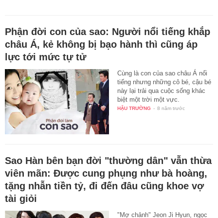
Phận đời con của sao: Người nổi tiếng khắp
châu Á, kẻ không bị bạo hành thì cũng áp
lực tới mức tự tử
Cùng là con của sao châu Á nổi
tiếng nhưng những cô bé, cậu bé
này lại trải qua cuộc sống khác
biệt một trời một vực.
HẬU TRƯỜNG
-
8 năm trước
Sao Hàn bên bạn đời "thường dân" vẫn thừa
viên mãn: Được cung phụng như bà hoàng,
tặng nhẫn tiền tỷ, đi đến đâu cũng khoe vợ
tài giỏi
"Mợ chảnh" Jeon Ji Hyun, ngọc