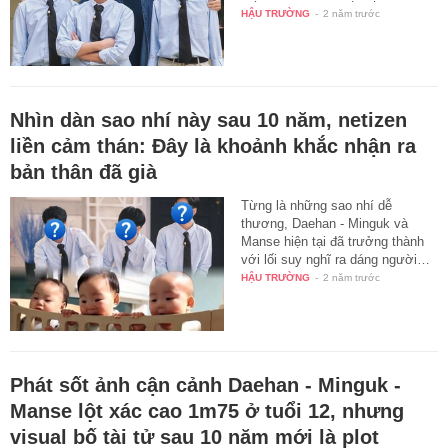
HẬU TRƯỜNG
-
2 năm trước
Nhìn dàn sao nhí này sau 10 năm, netizen
liền cảm thán: Đây là khoảnh khắc nhận ra
bản thân đã già
Từng là những sao nhí dễ
thương, Daehan - Minguk và
Manse hiện tại đã trưởng thành
với lối suy nghĩ ra dáng người…
HẬU TRƯỜNG
-
2 năm trước
Phát sốt ảnh cận cảnh Daehan - Minguk -
Manse lột xác cao 1m75 ở tuổi 12, nhưng
visual bố tài tử sau 10 năm mới là plot