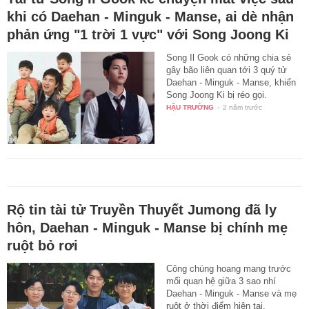
khi có Daehan - Minguk - Manse, ai dè nhận
phản ứng "1 trời 1 vực" với Song Joong Ki
Song Il Gook có những chia sẻ
gây bão liên quan tới 3 quý tử
Daehan - Minguk - Manse, khiến
Song Joong Ki bị réo gọi.
HẬU TRƯỜNG
-
2 năm trước
Rộ tin tài tử Truyền Thuyết Jumong đã ly
hôn, Daehan - Minguk - Manse bị chính mẹ
ruột bỏ rơi
Công chúng hoang mang trước
mối quan hệ giữa 3 sao nhí
Daehan - Minguk - Manse và mẹ
ruột ở thời điểm hiện tại.