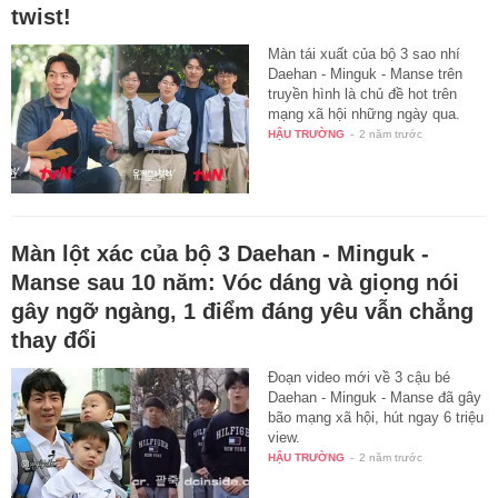
twist!
Màn tái xuất của bộ 3 sao nhí
Daehan - Minguk - Manse trên
truyền hình là chủ đề hot trên
mạng xã hội những ngày qua.
HẬU TRƯỜNG
-
2 năm trước
Màn lột xác của bộ 3 Daehan - Minguk -
Manse sau 10 năm: Vóc dáng và giọng nói
gây ngỡ ngàng, 1 điểm đáng yêu vẫn chẳng
thay đổi
Đoạn video mới về 3 cậu bé
Daehan - Minguk - Manse đã gây
bão mạng xã hội, hút ngay 6 triệu
view.
HẬU TRƯỜNG
-
2 năm trước