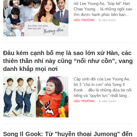
nữ Lee Young Ae, "búp bê" Han
Chae Young… là những ngôi sao
tìm được hạnh phúc bên bạn…
HẬU TRƯỜNG
-
8 năm trước
Đâu kém cạnh bố mẹ là sao lớn xứ Hàn, các
thiên thần nhí này cũng “nổi như cồn”, vang
danh khắp mọi nơi
Cặp sinh đôi của Lee Young Ae,
bộ 3 “chú ỉn con” nhà Song Il
Kook… đều là những đứa bé nổi
tiếng và “quyền lực” nhất làng…
HẬU TRƯỜNG
-
9 năm trước
Song Il Gook: Từ "huyền thoại Jumong" đến