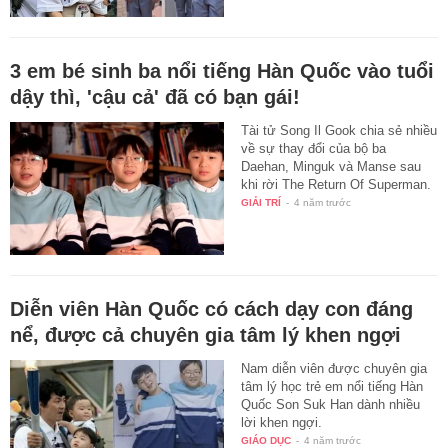
3 em bé sinh ba nổi tiếng Hàn Quốc vào tuổi
dậy thì, 'cậu cả' đã có bạn gái!
Tài tử Song Il Gook chia sẻ nhiều
về sự thay đổi của bộ ba
Daehan, Minguk và Manse sau
khi rời The Return Of Superman.
GIẢI TRÍ
-
4 năm trước
Diễn viên Hàn Quốc có cách dạy con đáng
nể, được cả chuyên gia tâm lý khen ngợi
Nam diễn viên được chuyên gia
tâm lý học trẻ em nổi tiếng Hàn
Quốc Son Suk Han dành nhiều
lời khen ngợi.
GIÁO DỤC
-
4 năm trước