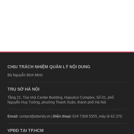
CHỊU TRÁCH NHIỆM QUẢN LÝ NỘI DUNG
Bà Nguyễn Bích Minh
TRỤ SỞ HÀ NỘI
Tầng 21, Tòa nhà Center Building, Hapulico Complex, Số 01, phố
Nguyễn Huy Tưởng, phường Thanh Xuân, thành phố Hà Nội
Email:
contact@afamily.vn |
Điện thoại:
024 7309 5555, máy lẻ 62.370
VPĐD TẠI TP.HCM