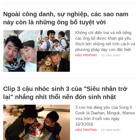
Ngoài công danh, sự nghiệp, các sao nam
này còn là những ông bố tuyệt vời
Không chỉ điển trai và nổi tiếng,
các ông bố được khán giả yêu
thích bởi những nét tính cách và
phương pháp dạy con đặc biệt.
HẬU TRƯỜNG
-
10 năm trước
Clip 3 cậu nhóc sinh 3 của "Siêu nhân trở
lại" nhắng nhít thổi nến đón sinh nhật
3 con trai đáng yêu của Song Il
Gook là Daehan, Minguk, Manse
vừa tròn 4 tuổi vào ngày
16/3/2016.
HẬU TRƯỜNG
-
10 năm trước