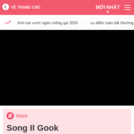
MỚI NHẤT
VỀ TRANG CHỦ
Anh trai vượt ngàn chông gai 2026
vụ điểm toán bất thường
TAGS:
Song Il Gook