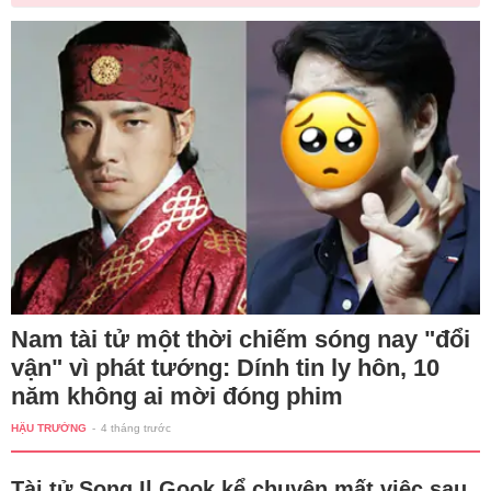
Nam tài tử một thời chiếm sóng nay "đổi
vận" vì phát tướng: Dính tin ly hôn, 10
năm không ai mời đóng phim
HẬU TRƯỜNG
-
4 tháng trước
Tài tử Song Il Gook kể chuyện mất việc sau