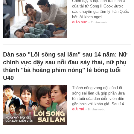
Cách dạy 3 cậu con trai sinh 3
của tài tử Song Il Gook được
các chuyên gia tâm lý Hàn Quốc
hết lời khen ngợi.
GIÁO DỤC
-
7 năm trước
Dàn sao "Lối sống sai lầm" sau 14 năm: Nữ
chính vực dậy sau nỗi đau sảy thai, nữ phụ
thành "bà hoàng phim nóng" lẻ bóng tuổi
U40
Thành công vang dội của Lối
sống sai lầm đã góp phần đưa
tên tuổi của dàn diễn viên đến
gần hơn với khán giả. Sau 14…
GIẢI TRÍ
-
8 năm trước