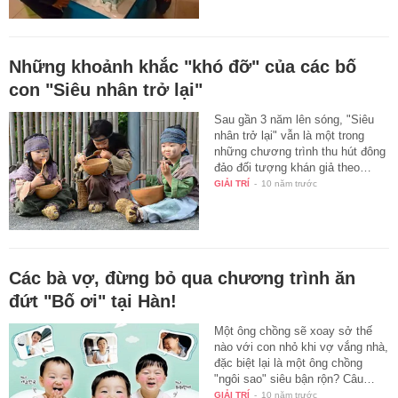
Những khoảnh khắc "khó đỡ" của các bố
con "Siêu nhân trở lại"
Sau gần 3 năm lên sóng, "Siêu
nhân trở lại" vẫn là một trong
những chương trình thu hút đông
đảo đối tượng khán giả theo…
GIẢI TRÍ
-
10 năm trước
Các bà vợ, đừng bỏ qua chương trình ăn
đứt "Bố ơi" tại Hàn!
Một ông chồng sẽ xoay sở thế
nào với con nhỏ khi vợ vắng nhà,
đặc biệt lại là một ông chồng
"ngôi sao" siêu bận rộn? Câu…
GIẢI TRÍ
-
10 năm trước