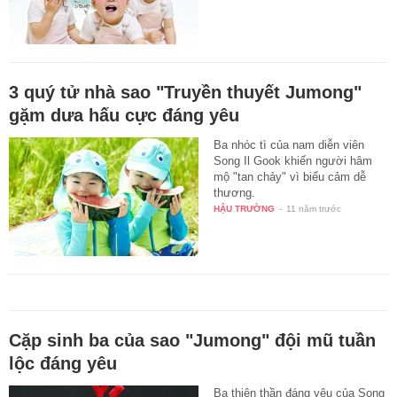
3 quý tử nhà sao "Truyền thuyết Jumong"
gặm dưa hấu cực đáng yêu
Ba nhóc tì của nam diễn viên
Song Il Gook khiến người hâm
mộ "tan chảy" vì biểu cảm dễ
thương.
HẬU TRƯỜNG
-
11 năm trước
Cặp sinh ba của sao "Jumong" đội mũ tuần
lộc đáng yêu
Ba thiên thần đáng yêu của Song