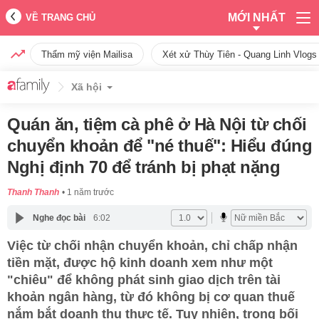
MỚI NHẤT
VỀ TRANG CHỦ
Thẩm mỹ viện Mailisa
Xét xử Thùy Tiên - Quang Linh Vlogs
Xã hội
Quán ăn, tiệm cà phê ở Hà Nội từ chối
chuyển khoản để "né thuế": Hiểu đúng
Nghị định 70 để tránh bị phạt nặng
Thanh Thanh
1 năm trước
Nghe đọc bài
6:02
Việc từ chối nhận chuyển khoản, chỉ chấp nhận
tiền mặt, được hộ kinh doanh xem như một
"chiêu" để không phát sinh giao dịch trên tài
khoản ngân hàng, từ đó không bị cơ quan thuế
nắm bắt doanh thu thực tế. Tuy nhiên, trong bối