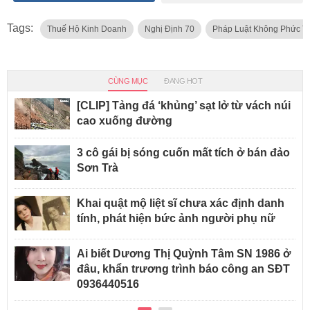
Tags:
Thuế Hộ Kinh Doanh
Nghị Định 70
Pháp Luật Không Phức T
CÙNG MỤC
ĐANG HOT
[CLIP] Tảng đá ‘khủng’ sạt lở từ vách núi
cao xuống đường
3 cô gái bị sóng cuốn mất tích ở bán đảo
Sơn Trà
Khai quật mộ liệt sĩ chưa xác định danh
tính, phát hiện bức ảnh người phụ nữ
Ai biết Dương Thị Quỳnh Tâm SN 1986 ở
đâu, khẩn trương trình báo công an SĐT
0936440516