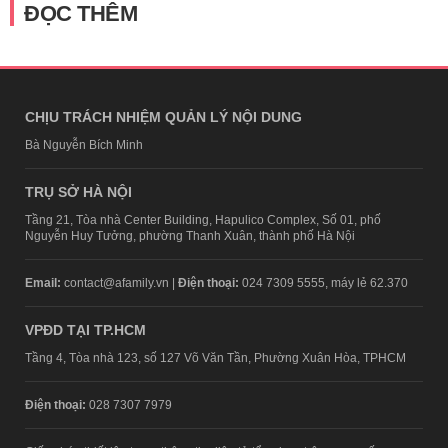
ĐỌC THÊM
CHỊU TRÁCH NHIỆM QUẢN LÝ NỘI DUNG
Bà Nguyễn Bích Minh
TRỤ SỞ HÀ NỘI
Tầng 21, Tòa nhà Center Building, Hapulico Complex, Số 01, phố
Nguyễn Huy Tưởng, phường Thanh Xuân, thành phố Hà Nội
Email:
contact@afamily.vn |
Điện thoại:
024 7309 5555, máy lẻ 62.370
VPĐD TẠI TP.HCM
Tầng 4, Tòa nhà 123, số 127 Võ Văn Tần, Phường Xuân Hòa, TPHCM
Điện thoại:
028 7307 7979