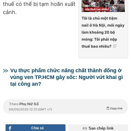
thuế có thể bị tạm hoãn xuất
cảnh.
Tôi là chủ một tiệm
nail ở Hà Nội, mỗi ngày
làm khoảng 20 bộ
móng: Tôi phải nộp
thuế bao nhiêu?
Vụ thực phẩm chức năng chất thành đống ở
vùng ven TP.HCM gây sốc: Người vứt khai gì
tại công an?
Theo
Phụ Nữ Số
Copy link
09/06/2025 12:31 (GMT +7)
Chia sẻ
Sao chép link